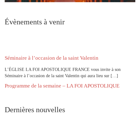
Évènements à venir
Séminaire à l’occasion de la saint Valentin
L’ÉGLISE LA FOI APOSTOLIQUE FRANCE vous invite à son
Séminaire à l’occasion de la saint Valentin qui aura lieu sur […]
Programme de la semaine – LA FOI APOSTOLIQUE
FRANCE
ÉGLISE LA FOI APOSTOLIQUE FRANCE Adresse : 45 route de
Dieppe, 95520 Osny Tel : +33780840269 – Culte les dimanches […]
Dernières nouvelles
Recueil de chant Évangélique RCE / CGS
LA FOI APOSTOLIQUE vous invite à cliquer sur le lien ci-dessous, afin
d’avoir accès au Recueil de chant Évangélique (RCE) […]
INVITATION AU WEEKEND DE LA JEUNESSE 2026