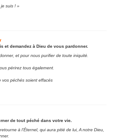
je suis ! »
r
s et demandez à Dieu de vous pardonner.
onner, et pour nous purifier de toute iniquité.
vous périrez tous également.
 vos péchés soient effacés
rner de tout péché dans votre vie.
ourne à l’Éternel, qui aura pitié de lui, A notre Dieu,
nner.