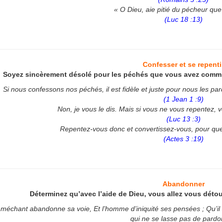
p://www.lafoiapostolique.org/wp-
« O Dieu, aie pitié du pécheur que 
volume.
(Luc 18 :13)
tu-lasse-rempli-de-tritesse.mp3
Confesser et se repenti
Soyez sincèrement désolé pour les péchés que vous avez commi
Si nous confessons nos péchés, il est fidèle et juste pour nous les pard
(1 Jean 1 :9)
Non, je vous le dis. Mais si vous ne vous repentez, 
(Luc 13 :3)
Repentez-vous donc et convertissez-vous, pour que
(Actes 3 :19)
Abandonner
Déterminez qu’avec l’aide de Dieu, vous allez vous détou
méchant abandonne sa voie, Et l’homme d’iniquité ses pensées ; Qu’il ret
qui ne se lasse pas de pardo