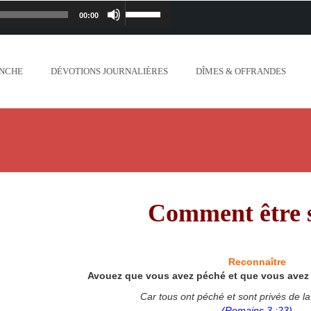
00:00
Lecteur
Utilisez
iapostolique.org/wp-
audio
les
ANCHE
DÉVOTIONS JOURNALIÈRES
DÎMES & OFFRANDES
lanc_plus_blanc_que_neige_.mp3
flèches
ontent/uploads/2018/06/Ne-crains-rien-je-
haut/bas
.org/wp-content/uploads/2018/06/Mon-dieu-
pour
//www.lafoiapostolique.org/wp-
augmenter
Comment être 
-voix-du-seigneur-mappelle.mp3
ou
tent/uploads/2018/06/Dieu-tout-puissant.mp3
diminuer
Reconnaître
Avouez que vous avez péché et que vous avez 
ntent/uploads/2018/06/Cantique-tel-que-je-
le
Car tous ont péché et sont privés de la
(Romains 3 :23)