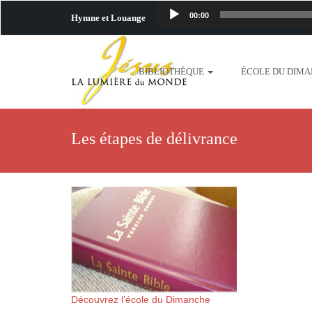
00:00
Hymne et Louange
http://www.lafo
BIBLIOTHÈQUE
ÉCOLE DU DIM
content/uploads/2018/06/b
http://www.lafoiapostolique.org/wp-c
Les étapes de délivrance
taime.mp3 http://www.lafoiapostolique
plus-pres-de-toi.mp3 http:
content/uploads/2018/06/La
http://www.lafoiapostolique.org/wp-con
http://www.lafoiapostolique.org/wp-co
Découvrez l’école du Dimanche