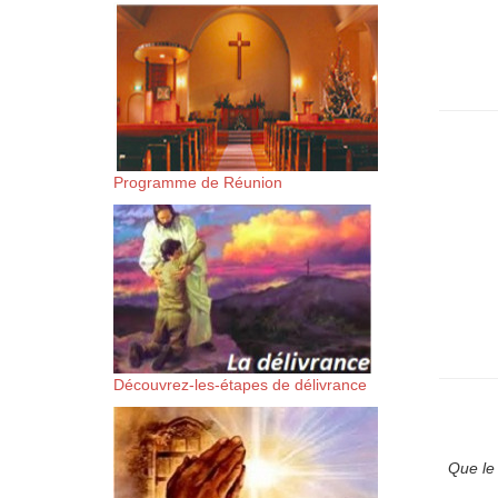
suis-sans-rien-a-moi.mp3 htt
content/uploads/2018/06/Es-
Programme de Réunion
Découvrez-les-étapes de délivrance
Que le 