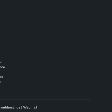
l
bre
ON
E
zwebhostings
|
Webmail