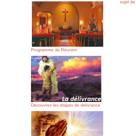
sujet de 
suis-sans-rien-a-moi.mp3 htt
content/uploads/2018/06/Es-
Programme de Réunion
Découvrez-les-étapes de délivrance