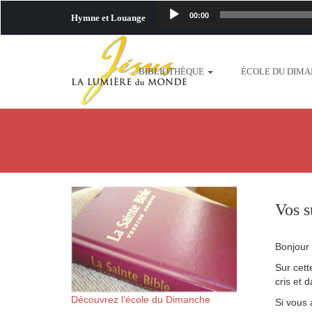
00:00
Hymne et Louange
http://www.lafo
BIBLIOTHÈQUE
ÉCOLE DU DIM
content/uploads/2018/06/b
http://www.lafoiapostolique.org/wp-c
taime.mp3 http://www.lafoiapostolique
plus-pres-de-toi.mp3 http:
Vos s
content/uploads/2018/06/La
Bonjour 
http://www.lafoiapostolique.org/wp-con
Sur cett
cris et 
http://www.lafoiapostolique.org/wp-co
Découvrez l’école du Dimanche
Si vous 