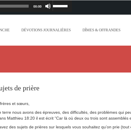
00:00
Lecteur
Utilisez
iapostolique.org/wp-
audio
les
ANCHE
DÉVOTIONS JOURNALIÈRES
DÎMES & OFFRANDES
lanc_plus_blanc_que_neige_.mp3
flèches
ontent/uploads/2018/06/Ne-crains-rien-je-
haut/bas
.org/wp-content/uploads/2018/06/Mon-dieu-
pour
//www.lafoiapostolique.org/wp-
augmenter
ujets de prière
-voix-du-seigneur-mappelle.mp3
ou
frères et sœurs,
tent/uploads/2018/06/Dieu-tout-puissant.mp3
diminuer
e terre nous avons des épreuves, des difficultés, des problèmes qui p
dans Matthieu 18:20 il est écrit “Car là où deux ou trois sont assemblés
ntent/uploads/2018/06/Cantique-tel-que-je-
le
avez des sujets de prières sur lesquels vous souhaitez qu’on prie (tou