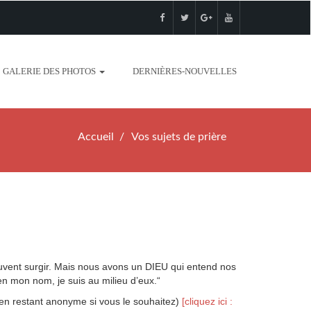
GALERIE DES PHOTOS
DERNIÈRES-NOUVELLES
Accueil
Vos sujets de prière
euvent surgir. Mais nous avons un DIEU qui entend nos
 en mon nom, je suis au milieu d’eux.
“
t en restant anonyme si vous le souhaitez)
[cliquez ici :