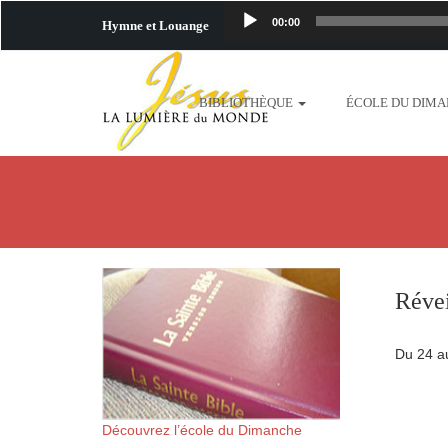
00:00
Hymne et Louange
http://www.lafo
BIBLIOTHÈQUE
ÉCOLE DU DIM
content/uploads/2018/06/b
http://www.lafoiapostolique.org/wp-c
taime.mp3 http://www.lafoiapostolique
plus-pres-de-toi.mp3 http:
Révei
content/uploads/2018/06/La
Du 24 au
http://www.lafoiapostolique.org/wp-con
http://www.lafoiapostolique.org/wp-co
Découvrez l’école du Dimanche