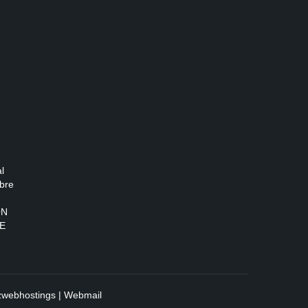
l
bre
ON
E
zwebhostings
|
Webmail