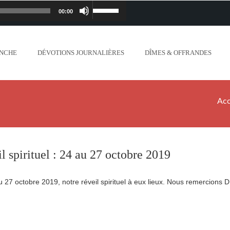
00:00
Lecteur
Utilisez
iapostolique.org/wp-
audio
les
ANCHE
DÉVOTIONS JOURNALIÈRES
DÎMES & OFFRANDES
lanc_plus_blanc_que_neige_.mp3
flèches
ontent/uploads/2018/06/Ne-crains-rien-je-
haut/bas
Acc
.org/wp-content/uploads/2018/06/Mon-dieu-
pour
//www.lafoiapostolique.org/wp-
augmenter
l spirituel : 24 au 27 octobre 2019
-voix-du-seigneur-mappelle.mp3
ou
 27 octobre 2019, notre réveil spirituel à eux lieux. Nous remercions
tent/uploads/2018/06/Dieu-tout-puissant.mp3
diminuer
ntent/uploads/2018/06/Cantique-tel-que-je-
le