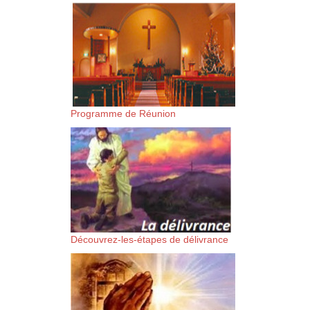
suis-sans-rien-a-moi.mp3 htt
content/uploads/2018/06/Es-
Programme de Réunion
Découvrez-les-étapes de délivrance