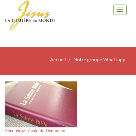
Toggle
Navigati
Accueil
Notre groupe Whatsapp
Découvrez l’école du Dimanche