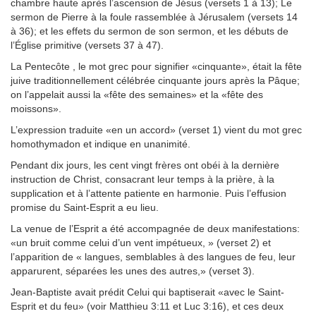
chambre haute après l’ascension de Jésus (versets 1 à 13); Le
sermon de Pierre à la foule rassemblée à Jérusalem (versets 14
à 36); et les effets du sermon de son sermon, et les débuts de
l’Église primitive (versets 37 à 47).
La Pentecôte , le mot grec pour signifier «cinquante», était la fête
juive traditionnellement célébrée cinquante jours après la Pâque;
on l’appelait aussi la «fête des semaines» et la «fête des
moissons».
L’expression traduite «en un accord» (verset 1) vient du mot grec
homothymadon et indique en unanimité.
Pendant dix jours, les cent vingt frères ont obéi à la dernière
instruction de Christ, consacrant leur temps à la prière, à la
supplication et à l’attente patiente en harmonie. Puis l’effusion
promise du Saint-Esprit a eu lieu.
La venue de l’Esprit a été accompagnée de deux manifestations:
«un bruit comme celui d’un vent impétueux, » (verset 2) et
l’apparition de « langues, semblables à des langues de feu, leur
apparurent, séparées les unes des autres,» (verset 3).
Jean-Baptiste avait prédit Celui qui baptiserait «avec le Saint-
Esprit et du feu» (voir Matthieu 3:11 et Luc 3:16), et ces deux