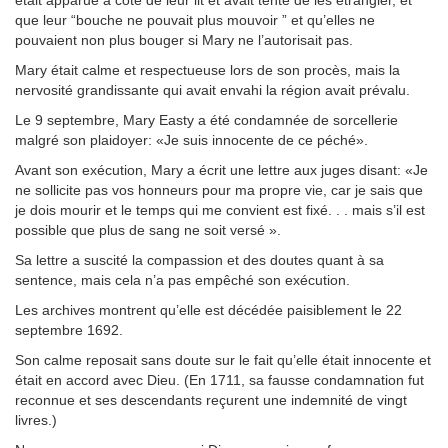
était apparue à côté de leur lit et avait tenté de les étrangler, et
que leur “bouche ne pouvait plus mouvoir ” et qu’elles ne
pouvaient non plus bouger si Mary ne l’autorisait pas.
Mary était calme et respectueuse lors de son procès, mais la
nervosité grandissante qui avait envahi la région avait prévalu.
Le 9 septembre, Mary Easty a été condamnée de sorcellerie
malgré son plaidoyer: «Je suis innocente de ce péché».
Avant son exécution, Mary a écrit une lettre aux juges disant: «Je
ne sollicite pas vos honneurs pour ma propre vie, car je sais que
je dois mourir et le temps qui me convient est fixé. . . mais s’il est
possible que plus de sang ne soit versé ».
Sa lettre a suscité la compassion et des doutes quant à sa
sentence, mais cela n’a pas empêché son exécution.
Les archives montrent qu’elle est décédée paisiblement le 22
septembre 1692.
Son calme reposait sans doute sur le fait qu’elle était innocente et
était en accord avec Dieu. (En 1711, sa fausse condamnation fut
reconnue et ses descendants reçurent une indemnité de vingt
livres.)