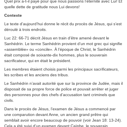
Quel prix a-t-il payé pour que nous passions l’éternité avec Lui! Et
quelle dette de gratitude nous Lui devons!
Contexte
Le texte d’aujourd’hui donne le récit du procès de Jésus, qui s’est
déroulé à trois endroits.
Luc 22: 66-71 décrit Jésus en train d’être amené devant le
Sanhédrin. Le terme Sanhédrin provient d’un mot grec qui signifie
«assemblée» ou «concile». À l’époque de Christ, le Sanhédrin
était composé de soixante-dix hommes, plus le souverain
sacrificateur, qui en était le président.
Les membres étaient choisis parmi les principaux sacrificateurs,
les scribes et les anciens des tribus.
Le Sanhédrin n’avait autorité que sur la province de Judée, mais il
disposait de sa propre force de police et pouvait arrêter et juger
des personnes pour des chefs d’accusation tant criminels que
civils.
Dans le procès de Jésus, l’examen de Jésus a commencé par
une comparution devant Anne, un ancien grand prêtre qui
semblait avoir encore beaucoup de pouvoir (voir Jean 18: 13-24).
Cela a été suivi d’un examen devant Caïphe, le souverain