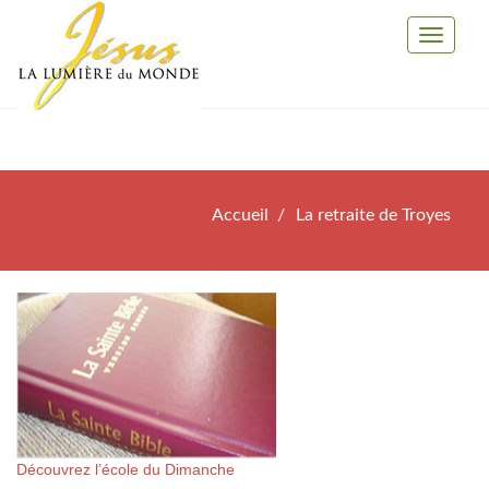
Toggle
Navigati
Accueil
La retraite de Troyes
Découvrez l’école du Dimanche