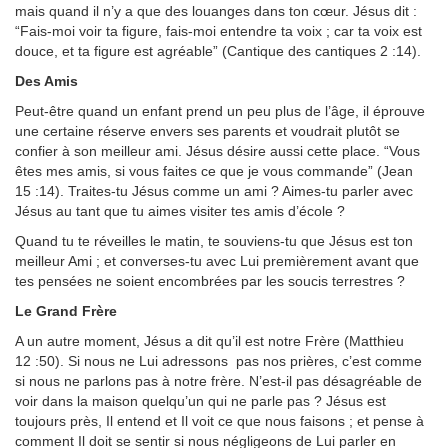
mais quand il n’y a que des louanges dans ton cœur. Jésus dit :
“Fais-moi voir ta figure, fais-moi entendre ta voix ; car ta voix est
douce, et ta figure est agréable” (Cantique des cantiques 2 :14).
Des Amis
Peut-être quand un enfant prend un peu plus de l’âge, il éprouve
une certaine réserve envers ses parents et voudrait plutôt se
confier à son meilleur ami. Jésus désire aussi cette place. “Vous
êtes mes amis, si vous faites ce que je vous commande” (Jean
15 :14). Traites-tu Jésus comme un ami ? Aimes-tu parler avec
Jésus au tant que tu aimes visiter tes amis d’école ?
Quand tu te réveilles le matin, te souviens-tu que Jésus est ton
meilleur Ami ; et converses-tu avec Lui premièrement avant que
tes pensées ne soient encombrées par les soucis terrestres ?
Le Grand Frère
A un autre moment, Jésus a dit qu’il est notre Frère (Matthieu
12 :50). Si nous ne Lui adressons pas nos prières, c’est comme
si nous ne parlons pas à notre frère. N’est-il pas désagréable de
voir dans la maison quelqu’un qui ne parle pas ? Jésus est
toujours près, Il entend et Il voit ce que nous faisons ; et pense à
comment Il doit se sentir si nous négligeons de Lui parler en