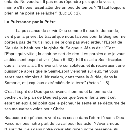
enfants. Ne voudrait-Il pas nous répondre plus que le voisin,
même s’Il nous faisait attendre un peu de temps ? “Il faut toujours
prier, et ne point se relâcher” (Luc 18 : 1).
La Puissance par la Prière
La puissance de servir Dieu comme Il nous le demande,
vient par la prière. Le travail que nous faisons pour le Seigneur ne
portera pas de fruit si nous ne prions pas avec ardeur l’Esprit de
Dieu de le bénir pour la gloire du Seigneur. Jésus dit : “C’est
l’Esprit qui vivifie ; la chair ne sert de rien. Les paroles que je vous
ai dites sont esprit et vie” (Jean 6 :63). Et Il disait à Ses disciples
que s’Il s’en allait, Il enverrait le consolateur, et ils recevraient une
puissance après que le Saint-Esprit viendrait sur eux, “et vous
serez mes témoins à Jérusalem, dans toute la Judée, dans la
Samarie, et jusqu’aux extrémités de la terre” (Actes 1 : 8).
C’est l’Esprit de Dieu qui convainc l’homme et la femme du
péché ; et le plan de Dieu est pour que Ses enfants aient cet
esprit en eux à tel point que le pécheur le sente et se détourne de
ses mauvaises voies pour Christ.
Beaucoup de pécheurs vont sans cesse dans l’éternité sans Dieu.
Faisons-nous notre part de travail pour les aider ? Avons-nous
l’Esprit de Dieu dans notre cœur afin qu’en notre présence, ils