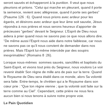
seront sauvés et échapperont à la punition. Il veut que nous
pleurions et priions. “Celui qui marche en pleurant, quand il porte
la semence, revient avec allégresse, quand il porte ses gerbes”
(Psaume 126 : 6). Quand nous prions avec ardeur pour les
égarés, et désirons avec ardeur que leur âme soit sauvée, Jésus
répondra à nos prières et nous serons heureux d’apporter de
précieuses “gerbes” devant le Seigneur. L’Esprit de Dieu nous
aidera à prier quand nous ne savons pas ce que nous allons dire.
“De même aussi l’Esprit nous aide dans notre faiblesse, car nous
ne savons pas ce qu’il nous convient de demander dans nos
prières. Mais l’Esprit lui-même intercède par des soupirs
inexprimables” (Romains 8 :26).
Lorsque nous-mêmes sommes sauvés, sanctifiés et baptisés du
Saint-Esprit, et vivons tout près du Seigneur, nous voulons Le voir
revenir établir Son règne de mille ans de paix sur la terre. Quand
le Royaume de Dieu sera établi dans ce monde, alors Sa volonté
sera faite. Entre-temps, le chrétien qui a le Royaume dans son
cœur prie : “Que ton règne vienne ; que ta volonté soit faite sur la
terre comme au Ciel”. Cependant, cette prière ne nous fera
aucun bien si nous tenons à suivre notre propre voie.
Le Pain Quotidien