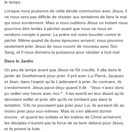
le temps.
Lorsque nous jouissons de cette étroite communion avec Jésus, il
ne nous sera pas difficile de résister aux tentations de faire le mal
qui nous surviennent. Mais si nous oublions Jésus un instant nous
pourrons être tentés à pécher avant que nous ne nous en
rendions compte à peine. La prière est notre bouclier contre le
péché. Même quand de dures épreuves arrivent, nous pouvons
seulement prier Jésus de nous couvrir de nouveau avec Son
Sang, et Il nous donnera la puissance pour résister à tout mal.
Dans le Jardin
Un peu de temps avant que Jésus ne fût crucifié, Il alla dans le
jardin de Gesthémané pour prier. Il prit avec Lui Pierre, Jacques
et Jean, dans l’espoir qu’ils L’aideraient à prier. Au contraire, ils
s’endormirent. Jésus parut déçu quand Il dit : “Vous n’avez donc
pu veiller une heure avec moi !”. Il les avertit en leur disant qu’ils
devraient veiller et prier afin qu’ils ne tombent pas dans la
tentation. S’ils ne pouvaient pas prier pour Lui, ils auraient dû au
moins prier pour eux-mêmes. Mais ils s’en allèrent dormir
encore ; et quand les soldats et les traitres de Christ arrivèrent,
les disciples n’eurent pas la force de se tenir debout pour Jésus,
et ils prirent la fuite.