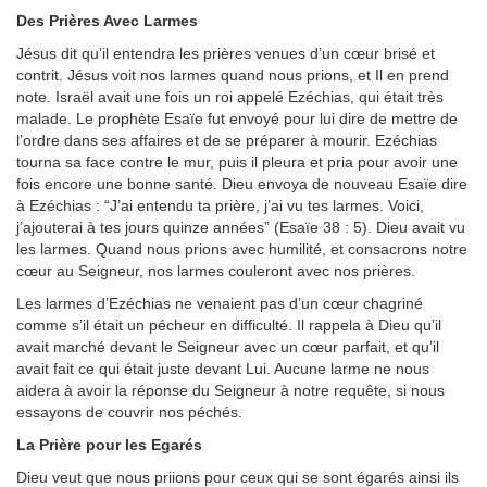
Des Prières Avec Larmes
Jésus dit qu’il entendra les prières venues d’un cœur brisé et
contrit. Jésus voit nos larmes quand nous prions, et Il en prend
note. Israël avait une fois un roi appelé Ezéchias, qui était très
malade. Le prophète Esaïe fut envoyé pour lui dire de mettre de
l’ordre dans ses affaires et de se préparer à mourir. Ezéchias
tourna sa face contre le mur, puis il pleura et pria pour avoir une
fois encore une bonne santé. Dieu envoya de nouveau Esaïe dire
à Ezéchias : “J’ai entendu ta prière, j’ai vu tes larmes. Voici,
j’ajouterai à tes jours quinze années” (Esaïe 38 : 5). Dieu avait vu
les larmes. Quand nous prions avec humilité, et consacrons notre
cœur au Seigneur, nos larmes couleront avec nos prières.
Les larmes d’Ezéchias ne venaient pas d’un cœur chagriné
comme s’il était un pécheur en difficulté. Il rappela à Dieu qu’il
avait marché devant le Seigneur avec un cœur parfait, et qu’il
avait fait ce qui était juste devant Lui. Aucune larme ne nous
aidera à avoir la réponse du Seigneur à notre requête, si nous
essayons de couvrir nos péchés.
La Prière pour les Egarés
Dieu veut que nous priions pour ceux qui se sont égarés ainsi ils