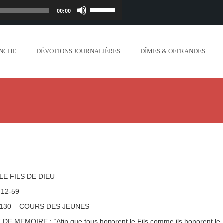
00:00
Lecteur
Utilisez
iapostolique.org/wp-
audio
les
ANCHE
DÉVOTIONS JOURNALIÈRES
DÎMES & OFFRANDES
lanc_plus_blanc_que_neige_.mp3
flèches
ontent/uploads/2018/06/Ne-crains-rien-je-
haut/bas
.org/wp-content/uploads/2018/06/Mon-dieu-
pour
//www.lafoiapostolique.org/wp-
augmenter
-voix-du-seigneur-mappelle.mp3
ou
LE FILS DE DIEU
tent/uploads/2018/06/Dieu-tout-puissant.mp3
diminuer
 12-59
130 – COURS DES JEUNES
ntent/uploads/2018/06/Cantique-tel-que-je-
le
E MEMOIRE : “Afin que tous honorent le Fils comme ils honorent le P