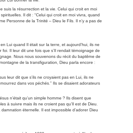
our Lui donner la vie.
suis la résurrection et la vie. Celui qui croit en moi
pirituelles. Il dit : “Celui qui croit en moi vivra, quand
ième Personne de la Trinité – Dieu le Fils. Il n’y a pas de
Lui quand Il était sur la terre, et aujourd’hui, ils ne
foi. Il leur dit une fois que s’Il rendait témoignage de
émoignage. Nous nous souvenons du récit du baptême de
 montagne de la transfiguration, Dieu parla encore :
s leur dit que s’ils ne croyaient pas en Lui, ils ne
s mourrez dans vos péchés.” Ils se disaient adorateurs
Jésus n’était qu’un simple homme ? Ils disent que
 à suivre mais ils ne croient pas qu’Il est de Dieu.
a damnation éternelle. Il est impossible d’adorer Dieu