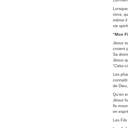
Lui-même
Lorsque 
vivra, qu
même il s
vie spir
“Mon Fi
Jésus sa
croient 
Sa divin
Jésus qu
“Celui-c
Les phar
connaîtr
de Dieu,
Qu’en es
Jésus fu
Ils mour
en espri
Les Fil