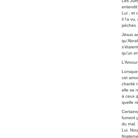
Les Juif
entendit
Lui ; et
il l’a vu
péchés.
Jésus ad
qu’Abrah
s’étaien
qu’un en
L’Amour 
Lorsque 
cet amour
charité 
elle se 
à ceux q
quelle r
Certains
fument p
du mal. 
Lui. Nou
finaleme