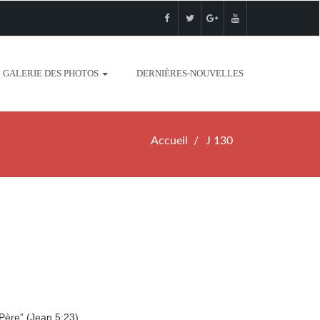
GALERIE DES PHOTOS
DERNIÈRES-NOUVELLES
Accueil
J 130
ère” (Jean 5:23).