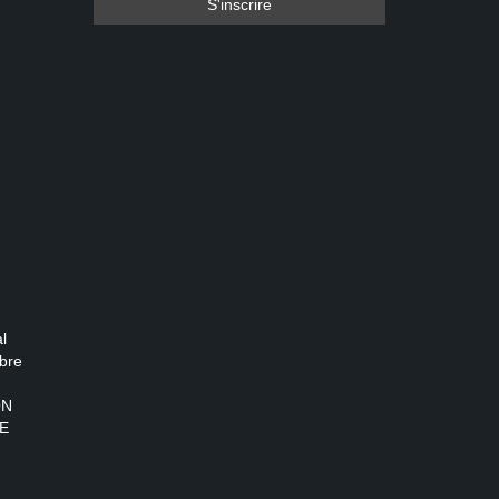
l
bre
ON
E