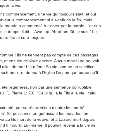
quer la vie.
sans commencement, une vie qui toujours était, et qui
avant le commencement ni au-delà de la fin, mais
le monde a commencé à exister par la parole : “et rien
as le temps. Il dit : “Avant qu’Abraham fût, je suis.” Le
jours été et sera toujours.
n homme ! Ils ne tiennent pas compte de ces passages
ait, et ensuite de vivre encore. Aucun mortel ne pouvait
u’Il allait donner Lui-même Sa vie comme un sacrifice
e, victorieux, et donna à l’Eglise l’espoir que parce qu’Il
été régénérés, non par une semence corruptible
1 Pierre 1: 23). “Celui qui a le Fils a la vie ; celui
ainteté, par sa résurrection d’entre les morts”
ontré Sa puissance en guérissant les malades, en
vie au fils mort de la veuve, et à Lazare mort depuis
nd Il mourut Lui-même, Il pouvait revenir à la vie de