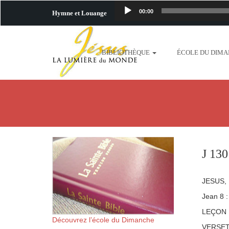
00:00
Hymne et Louange
http://www.lafo
BIBLIOTHÈQUE
ÉCOLE DU DIM
content/uploads/2018/06/b
http://www.lafoiapostolique.org/wp-c
taime.mp3 http://www.lafoiapostolique
plus-pres-de-toi.mp3 http:
J 130
content/uploads/2018/06/La
JESUS, 
http://www.lafoiapostolique.org/wp-con
Jean 8 :
LEÇON 
http://www.lafoiapostolique.org/wp-co
Découvrez l’école du Dimanche
VERSET D