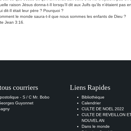
elle raison Jésus donna-t-Il lorsqu’Il dit aux Juifs qu’ils n’étaient pas
i dit-Il était leur père ? Pourquoi ?
omment le monde saura-t-il que nous sommes les enfants de Dieu ?
te Jean 3:16.
tous courriers
Liens Rapides
postolique - S / C Mr. Bobo
Bibliothèque
 Georges Guyonnet
Calendrier
Gagny
CULTE DE NOEL 2022
CULTE DE REVEILLON E
NOUVEL AN
Dans le monde