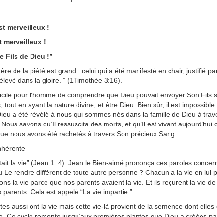
p://www.lafoiapostolique.org/wp-
volume.
st merveilleux !
tu-lasse-rempli-de-tritesse.mp3
t merveilleux !
e Fils de Dieu !”
ère de la piété est grand : celui qui a été manifesté en chair, justifié p
levé dans la gloire. ” (1Timothée 3:16).
ifficile pour l’homme de comprendre que Dieu pouvait envoyer Son Fils s
tout en ayant la nature divine, et être Dieu. Bien sûr, il est impossibl
Dieu a été révélé à nous qui sommes nés dans la famille de Dieu à traver
ous savons qu’Il ressuscita des morts, et qu’Il est vivant aujourd’hui
ue nous avons été rachetés à travers Son précieux Sang.
nhérente
était la vie” (Jean 1: 4). Jean le Bien-aimé prononça ces paroles con
u Le rendre différent de toute autre personne ? Chacun a la vie en lui pe
ns la vie parce que nos parents avaient la vie. Et ils reçurent la vie de 
 parents. Cela est appelé “La vie impartie.”
tes aussi ont la vie mais cette vie-là provient de la semence dont elles 
ée. Ce cycle remonte jusqu’aux premières plantes que Dieu a créées pa