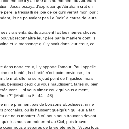
ation a commencé il y a 1900 ans au moment où Abraham
nation. Jésus essaya d’expliquer qu’Abraham crut en
père, a tressailli de joie de ce qu’il verrait mon jour :
ependant, ils ne pouvaient pas Le “voir” à cause de leurs
 ses vrais enfants, ils auraient fait les mêmes choses
pouvait reconnaître leur père par la manière dont ils
a haine et le mensonge qu’il y avait dans leur cœur, ce
re dans notre cœur, Il y apporte l’amour. Paul appelle
leine de bonté ; la charité n’est point envieuse ; La
t le mal, elle ne se réjouit point de l’injustice, mais
nemis, bénissez ceux qui vous maudissent, faites du bien
persécutent … si vous aimez ceux qui vous aiment,
ême ?” (Matthieu 5 : 44 – 46).
re ni ne prennent pas de boissons alcoolisées, ni ne
 prochains, ou ils haïssent quelqu’un qui leur a fait
ieu de nous montrer là où nous nous trouvons devant
 qu’elles nous emmèneront au Ciel, puis trouver
 cœur nous a séparés de la vie éternelle. “A ceci tous