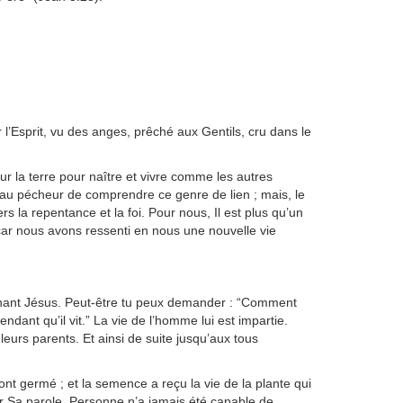
ar l’Esprit, vu des anges, prêché aux Gentils, cru dans le
ur la terre pour naître et vivre comme les autres
e au pécheur de comprendre ce genre de lien ; mais, le
s la repentance et la foi. Pour nous, Il est plus qu’un
 car nous avons ressenti en nous une nouvelle vie
cernant Jésus. Peut-être tu peux demander : “Comment
ndant qu’il vit.” La vie de l’homme lui est impartie.
leurs parents. Et ainsi de suite jusqu’aux tous
ont germé ; et la semence a reçu la vie de la plante qui
r Sa parole. Personne n’a jamais été capable de