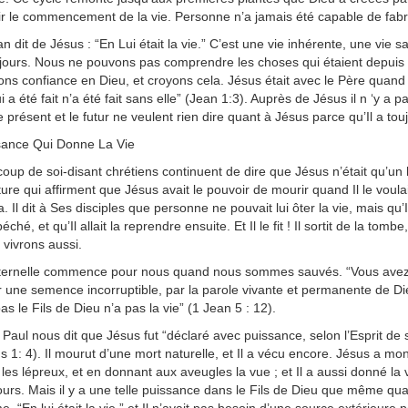
r le commencement de la vie. Personne n’a jamais été capable de fabri
n dit de Jésus : “En Lui était la vie.” C’est une vie inhérente, une vie 
jours. Nous ne pouvons pas comprendre les choses qui étaient depuis 
ns confiance en Dieu, et croyons cela. Jésus était avec le Père quand 
 a été fait n’a été fait sans elle” (Jean 1:3). Auprès de Jésus il n ‘y a p
e présent et le futur ne veulent rien dire quant à Jésus parce qu’Il a tou
sance Qui Donne La Vie
oup de soi-disant chrétiens continuent de dire que Jésus n’était qu’u
iture qui affirment que Jésus avait le pouvoir de mourir quand Il le voul
la. Il dit à Ses disciples que personne ne pouvait lui ôter la vie, mais q
éché, et qu’Il allait la reprendre ensuite. Et Il le fit ! Il sortit de la tomb
s vivrons aussi.
éternelle commence pour nous quand nous sommes sauvés. “Vous avez 
 une semence incorruptible, par la parole vivante et permanente de Dieu” (
as le Fils de Dieu n’a pas la vie” (1 Jean 5 : 12).
 Paul nous dit que Jésus fut “déclaré avec puissance, selon l’Esprit de s
 1: 4). Il mourut d’une mort naturelle, et Il a vécu encore. Jésus a m
t les lépreux, et en donnant aux aveugles la vue ; et Il a aussi donné la 
ours. Mais il y a une telle puissance dans le Fils de Dieu que même qua