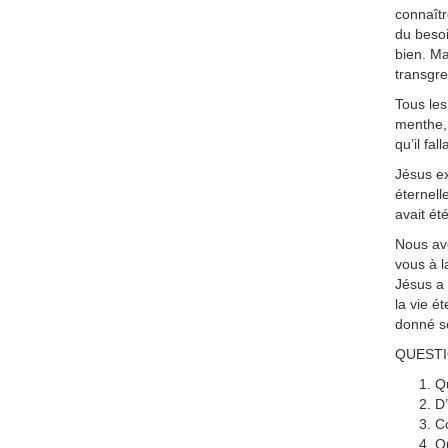
connaîtr
du besoi
bien. Ma
transgre
Tous les
menthe, d
qu’il fal
Jésus ex
éternell
avait ét
Nous avo
vous à l
Jésus a 
la vie é
donné so
QUEST
Qu
D’
Co
Qu