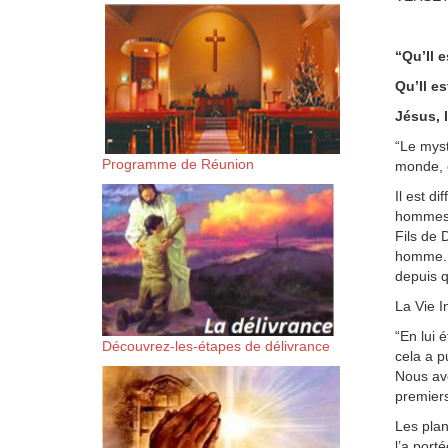
suis-sans-rien-a-moi.mp3 htt
“Qu’Il e
content/uploads/2018/06/Es-
Qu’Il es
Jésus, l
“Le myst
Programme de Réunion
monde, é
Il est d
hommes, 
Fils de 
homme. N
depuis q
La Vie I
“En lui 
Découvrez-les-étapes de délivrance
cela a p
Nous avo
premiers
Les plan
l’a port