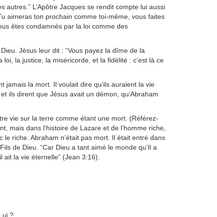
s autres.” L’Apôtre Jacques se rendit compte lui aussi
: “Tu aimeras ton prochain comme toi-même, vous faites
vous êtes condamnés par la loi comme des
 Dieu. Jésus leur dit : “Vous payez la dîme de la
, la justice, la miséricorde, et la fidélité : c’est là ce
jamais la mort. Il voulait dire qu’ils auraient la vie
 et ils dirent que Jésus avait un démon, qu’Abraham
e vie sur la terre comme étant une mort. (Référez-
t, mais dans l’histoire de Lazare et de l’homme riche,
le riche. Abraham n’était pas mort. Il était entré dans
n Fils de Dieu. “Car Dieu a tant aimé le monde qu’Il a
 ait la vie éternelle” (Jean 3:16).
Lui ?