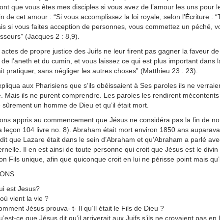
ont que vous êtes mes disciples si vous avez de l’amour les uns pour le
n de cet amour : “Si vous accomplissez la loi royale, selon l’Écriture 
is si vous faites acception de personnes, vous commettez un péché, 
sseurs” (Jacques 2 : 8,9).
 actes de propre justice des Juifs ne leur firent pas gagner la faveur de
e l’aneth et du cumin, et vous laissez ce qui est plus important dans la loi
lait pratiquer, sans négliger les autres choses” (Matthieu 23 : 23).
pliqua aux Pharisiens que s’ils obéissaient à Ses paroles ils ne verraient 
e. Mais ils ne purent comprendre. Les paroles les rendirent mécontents
é sûrement un homme de Dieu et qu’il était mort.
ns appris au commencement que Jésus ne considéra pas la fin de notr
a leçon 104 livre no. 8). Abraham était mort environ 1850 ans auparavan
dit que Lazare était dans le sein d’Abraham et qu’Abraham a parlé avec 
ternelle. Il en est ainsi de toute personne qui croit que Jésus est le divi
n Fils unique, afin que quiconque croit en lui ne périsse point mais qu’il
IONS
i est Jesus?
où vient la vie ?
mment Jésus prouva- t- Il qu’Il était le Fils de Dieu ?
’est-ce que Jésus dit qu’il arriverait aux Juifs s’ils ne croyaient pas en 