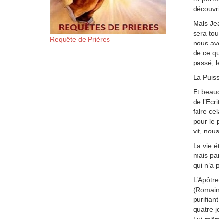
découvri
Mais Jea
sera tou
Requête de Prières
nous avo
de ce qui
passé, l
La Puis
Et beauc
de l’Ecr
faire ce
pour le p
vit, nou
La vie 
mais par
qui n’a p
L’Apôtre
(Romains
purifian
quatre j