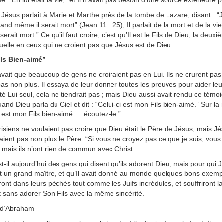
. “En lui était la vie,” et Il n’avait pas besoin d’une source extérieure p
Jésus parlait à Marie et Marthe près de la tombe de Lazare, disant : “Je 
and même il serait mort” (Jean 11 : 25), Il parlait de la mort et de la vie s
erait mort.” Ce qu’il faut croire, c’est qu’Il est le Fils de Dieu, la deux
ituelle en ceux qui ne croient pas que Jésus est de Dieu.
ls Bien-aimé”
vait que beaucoup de gens ne croiraient pas en Lui. Ils ne crurent pas en 
pas non plus. Il essaya de leur donner toutes les preuves pour aider leur 
ité Lui seul, cela ne tiendrait pas ; mais Dieu aussi avait rendu ce t
and Dieu parla du Ciel et dit : “Celui-ci est mon Fils bien-aimé.” Sur la
i est mon Fils bien-aimé … écoutez-le.”
isiens ne voulaient pas croire que Dieu était le Père de Jésus, mais Jésu
aient pas non plus le Père. “Si vous ne croyez pas ce que je suis, vou
 mais ils n’ont rien de commun avec Christ.
t-il aujourd’hui des gens qui disent qu’ils adorent Dieu, mais pour qui 
t un grand maître, et qu’Il avait donné au monde quelques bons exemples
ront dans leurs péchés tout comme les Juifs incrédules, et souffriront l
t sans adorer Son Fils avec la même sincérité.
s d’Abraham