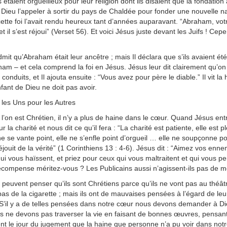
s étaient orgueilleux pour leur religion dont ils disaient que la fond
 Dieu l’appeler à sortir du pays de Chaldée pour fonder une nouvelle 
 cette foi l’avait rendu heureux tant d’années auparavant. “Abraham, votre 
, et il s’est réjoui” (Verset 56). Et voici Jésus juste devant les Juifs ! C
mit qu’Abraham était leur ancêtre ; mais Il déclara que s’ils avaient été
am – et cela comprend la foi en Jésus. Jésus leur dit clairement qu’on 
t conduits, et Il ajouta ensuite : “Vous avez pour père le diable.” Il vit l
fant de Dieu ne doit pas avoir.
les Uns pour les Autres
l’on est Chrétien, il n’y a plus de haine dans le cœur. Quand Jésus ent
 la charité et nous dit ce qu’il fera : “La charité est patiente, elle est p
ne se vante point, elle ne s’enfle point d’orgueil … elle ne soupçonne poin
réjouit de la vérité” (1 Corinthiens 13 : 4-6). Jésus dit : “Aimez vos en
ui vous haïssent, et priez pour ceux qui vous maltraitent et qui vous 
écompense méritez-vous ? Les Publicains aussi n’agissent-ils pas de m
 peuvent penser qu’ils sont Chrétiens parce qu’ils ne vont pas au théât
as de la cigarette ; mais ils ont de mauvaises pensées à l’égard de leurs
S’il y a de telles pensées dans notre cœur nous devons demander à D
s ne devons pas traverser la vie en faisant de bonnes œuvres, pensant
nt le jour du jugement que la haine que personne n’a pu voir dans notre