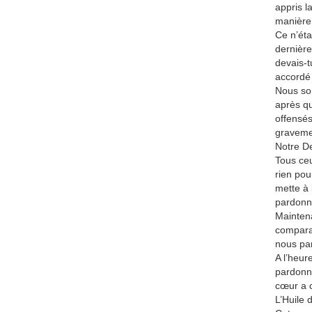
appris l
manière 
Ce n’étai
dernière
devais-t
accordé 
Nous som
après qu
offensés
graveme
Notre De
Tous ceu
rien pou
mette à 
pardonne
Maintena
comparai
nous pa
A l’heur
pardonné
cœur a c
L’Huile d