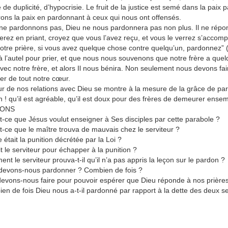
de duplicité, d’hypocrisie. Le fruit de la justice est semé dans la paix 
ons la paix en pardonnant à ceux qui nous ont offensés.
ne pardonnons pas, Dieu ne nous pardonnera pas non plus. Il ne répond
ez en priant, croyez que vous l’avez reçu, et vous le verrez s’accomplir
votre prière, si vous avez quelque chose contre quelqu’un, pardonnez” 
 l’autel pour prier, et que nous nous souvenons que notre frère a quel
avec notre frère, et alors Il nous bénira. Non seulement nous devons f
r de tout notre cœur.
r de nos relations avec Dieu se montre à la mesure de la grâce de p
oh ! qu’il est agréable, qu’il est doux pour des frères de demeurer ens
IONS
t-ce que Jésus voulut enseigner à Ses disciples par cette parabole ?
t-ce que le maître trouva de mauvais chez le serviteur ?
e était la punition décrétée par la Loi ?
it le serviteur pour échapper à la punition ?
nt le serviteur prouva-t-il qu’il n’a pas appris la leçon sur le pardon ?
 devons-nous pardonner ? Combien de fois ?
evons-nous faire pour pouvoir espérer que Dieu réponde à nos prière
en de fois Dieu nous a-t-il pardonné par rapport à la dette des deux se