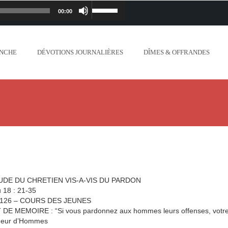
00:00
Lecteur
Utilisez
iapostolique.org/wp-
audio
les
ANCHE
DÉVOTIONS JOURNALIÈRES
DÎMES & OFFRANDES
lanc_plus_blanc_que_neige_.mp3
flèches
ontent/uploads/2018/06/Ne-crains-rien-je-
haut/bas
.org/wp-content/uploads/2018/06/Mon-dieu-
pour
//www.lafoiapostolique.org/wp-
augmenter
-voix-du-seigneur-mappelle.mp3
ou
TUDE DU CHRETIEN VIS-A-VIS DU PARDON
tent/uploads/2018/06/Dieu-tout-puissant.mp3
 18 : 21-35
diminuer
126 – COURS DES JEUNES
DE MEMOIRE : “Si vous pardonnez aux hommes leurs offenses, votre P
ntent/uploads/2018/06/Cantique-tel-que-je-
le
heur d’Hommes