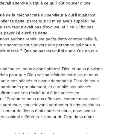
devait attendre jusqu’à ce qu’il pût trouver d’une
oqué de la méchanceté du serviteur à qui il avait tout
 entier ta dette, parce que tu m’en avais supplié ; ne
serviteur n’avait pas d’excuse, et il ne lui fut pas
e payer lui aussi sa dette.
 nous aurions remis une petite dette comme celle-là,
nous sentons-nous envers une personne qui nous a
ir mérité ? Que se passera-t-il si quelqu’un nous a
s pécheurs, nous avions offensé Dieu et nous n’avions
hés pour que Dieu soit satisfait de notre vie et nous
gret pour nos péchés et avons demandé à Dieu de nous
 pardonnés gratuitement, et a oublié nos péchés.
ons sont en réalité tout à fait petites en
er : “Pardonne-nous nos offenses, comme nous aussi
us pardonne, nous devons pardonner à nos prochains.
 l’amour de Jésus était entré en nous, nous avons
raissaient différents. L’amour de Dieu dans notre