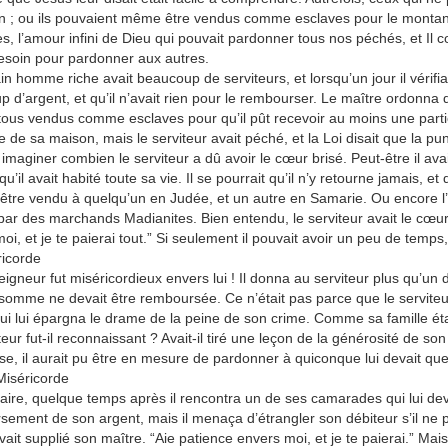
n ; ou ils pouvaient même être vendus comme esclaves pour le montant 
s, l’amour infini de Dieu qui pouvait pardonner tous nos péchés, et Il 
esoin pour pardonner aux autres.
in homme riche avait beaucoup de serviteurs, et lorsqu’un jour il vérifiai
 d’argent, et qu’il n’avait rien pour le rembourser. Le maître ordonna 
tous vendus comme esclaves pour qu’il pût recevoir au moins une partie de 
 de sa maison, mais le serviteur avait péché, et la Loi disait que la pun
imaginer combien le serviteur a dû avoir le cœur brisé. Peut-être il ava
qu’il avait habité toute sa vie. Il se pourrait qu’il n’y retourne jamais, e
t être vendu à quelqu’un en Judée, et un autre en Samarie. Ou encor
ar des marchands Madianites. Bien entendu, le serviteur avait le cœur br
oi, et je te paierai tout.” Si seulement il pouvait avoir un peu de temps, 
ricorde
eigneur fut miséricordieux envers lui ! Il donna au serviteur plus qu’un d
omme ne devait être remboursée. Ce n’était pas parce que le serviteur
ui lui épargna le drame de la peine de son crime. Comme sa famille ét
teur fut-il reconnaissant ? Avait-il tiré une leçon de la générosité de s
se, il aurait pu être en mesure de pardonner à quiconque lui devait qu
Miséricorde
aire, quelque temps après il rencontra un de ses camarades qui lui dev
ement de son argent, mais il menaça d’étrangler son débiteur s’il ne 
it supplié son maître. “Aie patience envers moi, et je te paierai.” Mais 