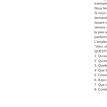
exempte 
Nous fer
Si nous 
demander
faisant 
venons à
la paix 
pardonne
L’ampleu
“Voici, 
QUEST
1. Qu’es
2. Qu’es
3. Quell
4. Que f
5. Comme
6. A qui
7. Que d
8. Combi