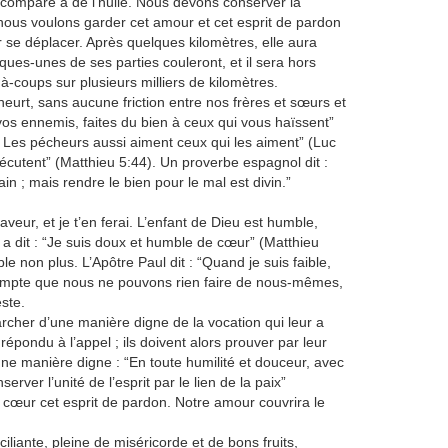
t comparé à de l’huile. Nous devons conserver la
nous voulons garder cet amour et cet esprit de pardon
r se déplacer. Après quelques kilomètres, elle aura
ques-unes de ses parties couleront, et il sera hors
-coups sur plusieurs milliers de kilomètres.
heurt, sans aucune friction entre nos frères et sœurs et
s ennemis, faites du bien à ceux qui vous haïssent”
? Les pécheurs aussi aiment ceux qui les aiment” (Luc
écutent” (Matthieu 5:44). Un proverbe espagnol dit :
in ; mais rendre le bien pour le mal est divin.”
veur, et je t’en ferai. L’enfant de Dieu est humble,
 a dit : “Je suis doux et humble de cœur” (Matthieu
ble non plus. L’Apôtre Paul dit : “Quand je suis faible,
 compte que nous ne pouvons rien faire de nous-mêmes,
ste.
marcher d’une manière digne de la vocation qui leur a
répondu à l’appel ; ils doivent alors prouver par leur
d’une manière digne : “En toute humilité et douceur, avec
rver l’unité de l’esprit par le lien de la paix”
n cœur cet esprit de pardon. Notre amour couvrira le
iante, pleine de miséricorde et de bons fruits,