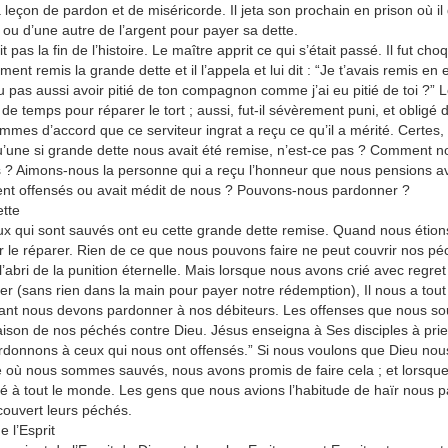
a leçon de pardon et de miséricorde. Il jeta son prochain en prison où il 
ou d’une autre de l’argent pour payer sa dette.
t pas la fin de l’histoire. Le maître apprit ce qui s’était passé. Il fut ch
ment remis la grande dette et il l’appela et lui dit : “Je t’avais remis en
u pas aussi avoir pitié de ton compagnon comme j’ai eu pitié de toi ?” Le 
de temps pour réparer le tort ; aussi, fut-il sévèrement puni, et obligé d
mes d’accord que ce serviteur ingrat a reçu ce qu’il a mérité. Certes,
’une si grande dette nous avait été remise, n’est-ce pas ? Comment 
 ? Aimons-nous la personne qui a reçu l’honneur que nous pensions avo
nt offensés ou avait médit de nous ? Pouvons-nous pardonner ?
tte
x qui sont sauvés ont eu cette grande dette remise. Quand nous étion
r le réparer. Rien de ce que nous pouvons faire ne peut couvrir nos péc
l’abri de la punition éternelle. Mais lorsque nous avons crié avec re
r (sans rien dans la main pour payer notre rédemption), Il nous a tout
nt nous devons pardonner à nos débiteurs. Les offenses que nous souffr
son de nos péchés contre Dieu. Jésus enseigna à Ses disciples à pri
rdonnons à ceux qui nous ont offensés.” Si nous voulons que Dieu no
e où nous sommes sauvés, nous avons promis de faire cela ; et lorsque
 à tout le monde. Les gens que nous avions l’habitude de haïr nous pa
ouvert leurs péchés.
e l’Esprit