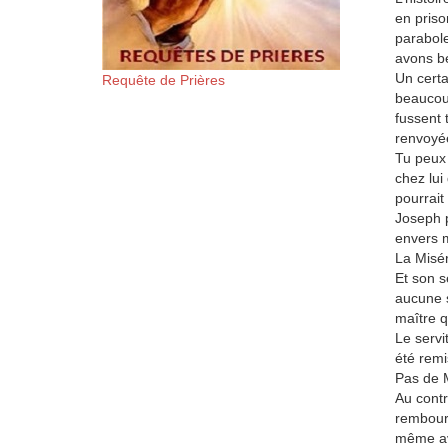
en priso
parabole
avons b
Un certa
Requête de Prières
beaucoup
fussent 
renvoyée
Tu peux 
chez lui 
pourrai
Joseph p
envers m
La Misé
Et son s
aucune s
maître q
Le servi
été remi
Pas de 
Au contr
rembours
même ava