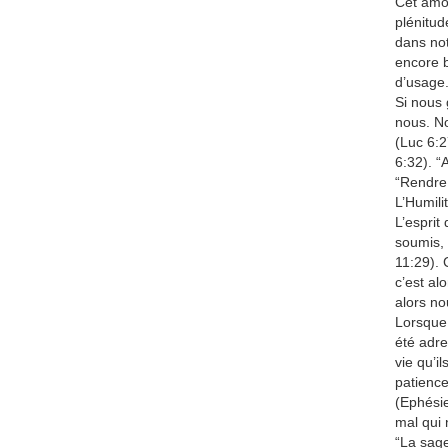
Cet amou
plénitud
dans not
encore b
d’usage.
Si nous 
nous. No
(Luc 6:2
6:32). “
“Rendre 
L’Humili
L’esprit
soumis, 
11:29). C
c’est al
alors no
Lorsque 
été adre
vie qu’i
patience
(Ephésie
mal qui 
“La sage