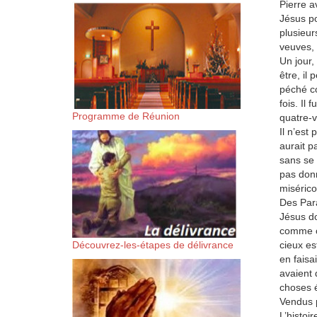
Pierre a
suis-sans-rien-a-moi.mp3 htt
Jésus po
plusieur
veuves, 
content/uploads/2018/06/Es-
Un jour,
être, il
péché co
fois. Il
Programme de Réunion
quatre-vi
Il n’est
aurait p
sans se 
pas donn
misérico
Des Par
Jésus do
comme ce
Découvrez-les-étapes de délivrance
cieux es
en faisa
avaient 
choses é
Vendus 
L’histoi