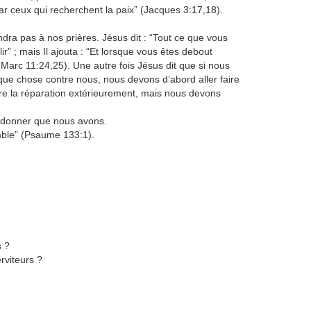
par ceux qui recherchent la paix” (Jacques 3:17,18).
ra pas à nos prières. Jésus dit : “Tout ce que vous
” ; mais Il ajouta : “Et lorsque vous êtes debout
(Marc 11:24,25). Une autre fois Jésus dit que si nous
que chose contre nous, nous devons d’abord aller faire
aire la réparation extérieurement, mais nous devons
ardonner que nous avons.
emble” (Psaume 133:1).
s ?
rviteurs ?