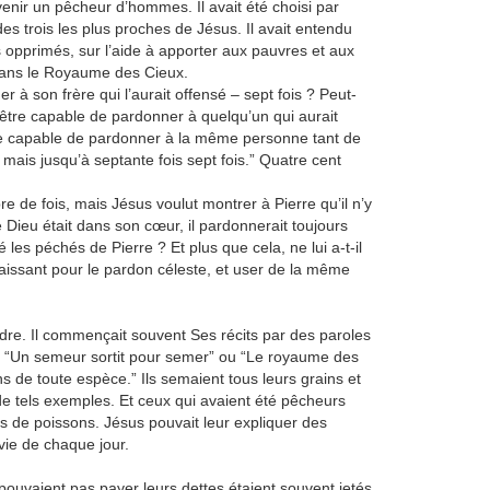
enir un pêcheur d’hommes. Il avait été choisi par
es trois les plus proches de Jésus. Il avait entendu
 opprimés, sur l’aide à apporter aux pauvres et aux
r dans le Royaume des Cieux.
à son frère qui l’aurait offensé – sept fois ? Peut-
r être capable de pardonner à quelqu’un qui aurait
être capable de pardonner à la même personne tant de
s, mais jusqu’à septante fois sept fois.” Quatre cent
 de fois, mais Jésus voulut montrer à Pierre qu’il n’y
e Dieu était dans son cœur, il pardonnerait toujours
 les péchés de Pierre ? Et plus que cela, ne lui a-t-il
naissant pour le pardon céleste, et user de la même
dre. Il commençait souvent Ses récits par des paroles
u “Un semeur sortit pour semer” ou “Le royaume des
s de toute espèce.” Ils semaient tous leurs grains et
 de tels exemples. Et ceux qui avaient été pêcheurs
es de poissons. Jésus pouvait leur expliquer des
vie de chaque jour.
e pouvaient pas payer leurs dettes étaient souvent jetés