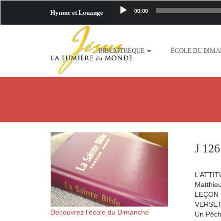
00:00
Hymne et Louange
http://www.lafo
BIBLIOTHÈQUE
ÉCOLE DU DIM
content/uploads/2018/06/b
http://www.lafoiapostolique.org/wp-c
taime.mp3 http://www.lafoiapostolique
plus-pres-de-toi.mp3 http:
J 126
content/uploads/2018/06/La
L’ATTI
http://www.lafoiapostolique.org/wp-con
Matthieu
LEÇON 
VERSET 
http://www.lafoiapostolique.org/wp-co
Découvrez l’école du Dimanche
Un Pêc