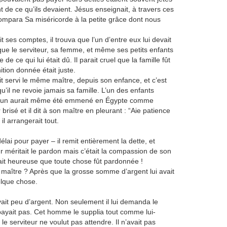
de ce qu’ils devaient. Jésus enseignait, à travers ces
compara Sa miséricorde à la petite grâce dont nous
t ses comptes, il trouva que l’un d’entre eux lui devait
que le serviteur, sa femme, et même ses petits enfants
ce qui lui était dû. Il parait cruel que la famille fût
ition donnée était juste.
it servi le même maître, depuis son enfance, et c’est
t qu’il ne revoie jamais sa famille. L’un des enfants
e l’un aurait même été emmené en Égypte comme
isé et il dit à son maître en pleurant : “Aie patience
il arrangerait tout.
élai pour payer – il remit entièrement la dette, et
 méritait le pardon mais c’était la compassion de son
ait heureuse que toute chose fût pardonnée !
on maître ? Après que la grosse somme d’argent lui avait
elque chose.
ait peu d’argent. Non seulement il lui demanda le
payait pas. Cet homme le supplia tout comme lui-
le serviteur ne voulut pas attendre. Il n’avait pas