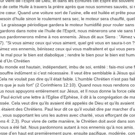
r vient de l’Esprit de Dieu, et dans les Ecritures cet Esprit est souven
e de cette Huile à travers la prière après que nous sommes sauvés, si 
re cœur. Quand une voiture sort de l’usine, elle est huilée et prête pou
esoin d’huile sinon le roulement sera sec, le moteur sera chauffé, quel
 Le graissage périodique gardera le moteur humidifié pour rouler sans à
gardons dans notre vie l’huile de l’Esprit, nous mènerons une vie sans 
us pardonnerons même à nos ennemis. Jésus dit aux Siens : “Aimez vo
7). “Si vous aimez ceux qui vous aiment, quel gré vous en saura-t-on 
Aimez vos ennemis, bénissez ceux qui vous maltraitent et qui vous pers
le mal pour le bien est diabolique ; rendre le bien pour le bien est huma
té d’Un Chrétien
 du monde est hautain, indépendant, imbu de soi, entêté : fais-moi une fa
souffre indûment si c’est nécessaire. Il veut être semblable à Jésus qui
ela ne voulait pas dire qu’il était faible. L’humble Chrétien n’est pas fai
ors que je suis fort” (2 Corinthiens 12:10). Quand nous nous rendons
us nous appuyons entièrement sur Jésus, et Il nous donne la force céle
Paul écrivit une lettre à l’Eglise d’Ephèse, il dit à la congrégation de 
ssée. Cela veut dire qu’ils avaient été appelés de Dieu et qu’ils avaient 
ls étaient des Chrétiens. Paul leur dit ce qu’il voulait dire par marcher 
, vous supportant les uns les autres avec charité, vous efforçant de conse
ns 4: 2,3). Pour vivre de cette manière, le Chrétien doit avoir dans so
nous a été fait. Nous pardonnons autant à nos ennemis qu’à nos amis.
sse d’en haut est premièrement pure, ensuite pacifique, modérée, concil