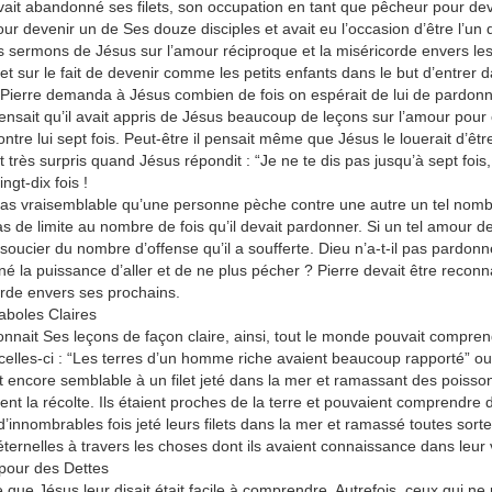
vait abandonné ses filets, son occupation en tant que pêcheur pour dev
p://www.lafoiapostolique.org/wp-
ur devenir un de Ses douze disciples et avait eu l’occasion d’être l’un d
volume.
s sermons de Jésus sur l’amour réciproque et la miséricorde envers les
et sur le fait de devenir comme les petits enfants dans le but d’entre
tu-lasse-rempli-de-tritesse.mp3
 Pierre demanda à Jésus combien de fois on espérait de lui de pardonner 
 pensait qu’il avait appris de Jésus beaucoup de leçons sur l’amour pou
ntre lui sept fois. Peut-être il pensait même que Jésus le louerait d’
 fut très surpris quand Jésus répondit : “Je ne te dis pas jusqu’à sept foi
ngt-dix fois !
 pas vraisemblable qu’une personne pèche contre une autre un tel nombre
as de limite au nombre de fois qu’il devait pardonner. Si un tel amour d
soucier du nombre d’offense qu’il a soufferte. Dieu n’a-t-il pas pardonné
é la puissance d’aller et de ne plus pécher ? Pierre devait être recon
rde envers ses prochains.
aboles Claires
nnait Ses leçons de façon claire, ainsi, tout le monde pouvait compren
lles-ci : “Les terres d’un homme riche avaient beaucoup rapporté” o
t encore semblable à un filet jeté dans la mer et ramassant des poisson
ient la récolte. Ils étaient proches de la terre et pouvaient comprendre
d’innombrables fois jeté leurs filets dans la mer et ramassé toutes sort
ternelles à travers les choses dont ils avaient connaissance dans leur 
pour des Dettes
re que Jésus leur disait était facile à comprendre. Autrefois, ceux qui n