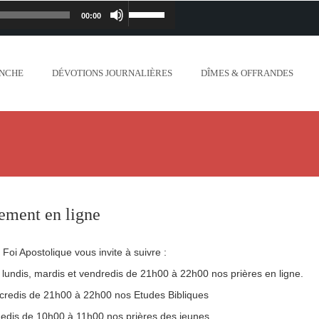
00:00
Lecteur
Utilisez
iapostolique.org/wp-
audio
les
ANCHE
DÉVOTIONS JOURNALIÈRES
DÎMES & OFFRANDES
lanc_plus_blanc_que_neige_.mp3
flèches
ontent/uploads/2018/06/Ne-crains-rien-je-
haut/bas
.org/wp-content/uploads/2018/06/Mon-dieu-
pour
//www.lafoiapostolique.org/wp-
augmenter
ement en ligne
-voix-du-seigneur-mappelle.mp3
ou
a Foi Apostolique vous invite à suivre :
tent/uploads/2018/06/Dieu-tout-puissant.mp3
diminuer
 lundis, mardis et vendredis de 21h00 à 22h00 nos prières en ligne.
credis de 21h00 à 22h00 nos Etudes Bibliques
ntent/uploads/2018/06/Cantique-tel-que-je-
le
edis de 10h00 à 11h00 nos prières des jeunes