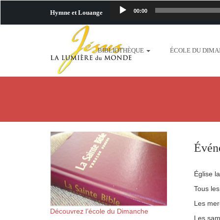
00:00
Hymne et Louange
http://www.lafo
BIBLIOTHÈQUE
ÉCOLE DU DIM
content/uploads/2018/06/b
http://www.lafoiapostolique.org/wp-c
taime.mp3 http://www.lafoiapostolique
plus-pres-de-toi.mp3 http:
Évén
content/uploads/2018/06/La
Église l
http://www.lafoiapostolique.org/wp-con
Tous les
Les mer
http://www.lafoiapostolique.org/wp-co
Découvrez l’école du Dimanche
Les sam