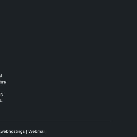
l
bre
ON
E
zwebhostings
|
Webmail