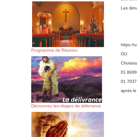
suis-sans-rien-a-moi.mp3 htt
Les dima
content/uploads/2018/06/Es-
https:/
Programme de Réunion
OU
Choisiss
01 8699
01 7037
après le
Découvrez-les-étapes de délivrance