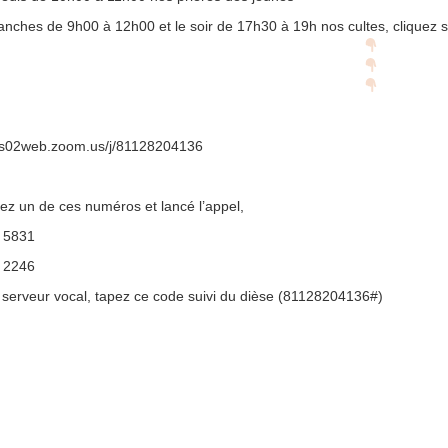
p://www.lafoiapostolique.org/wp-
nches de 9h00 à 12h00 et le soir de 17h30 à 19h nos cultes, cliquez su
volume.
tu-lasse-rempli-de-tritesse.mp3
/us02web.zoom.us/j/81128204136
ez un de ces numéros et lancé l’appel,
 5831
 2246
 serveur vocal, tapez ce code suivi du dièse (81128204136#)