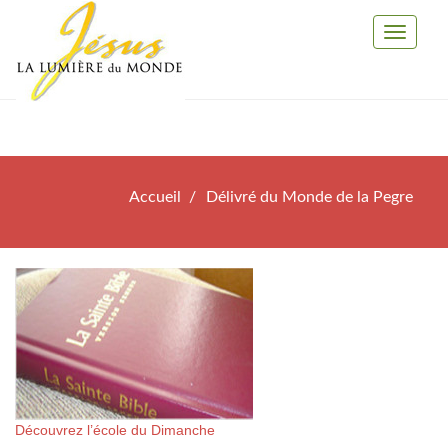
Toggle
Navigati
Accueil
Délivré du Monde de la Pegre
Découvrez l’école du Dimanche