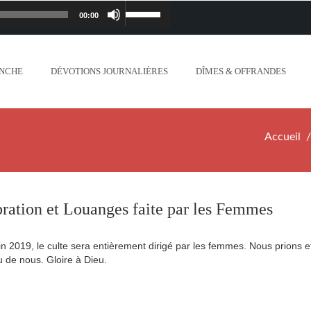
00:00
Lecteur
Utilisez
iapostolique.org/wp-
audio
les
ANCHE
DÉVOTIONS JOURNALIÈRES
DÎMES & OFFRANDES
lanc_plus_blanc_que_neige_.mp3
flèches
ontent/uploads/2018/06/Ne-crains-rien-je-
haut/bas
Accueil
.org/wp-content/uploads/2018/06/Mon-dieu-
pour
//www.lafoiapostolique.org/wp-
augmenter
ration et Louanges faite par les Femmes
-voix-du-seigneur-mappelle.mp3
ou
in 2019, le culte sera entièrement dirigé par les femmes.
Nous prions e
tent/uploads/2018/06/Dieu-tout-puissant.mp3
u de nous.
Gloire à Dieu.
diminuer
ntent/uploads/2018/06/Cantique-tel-que-je-
le