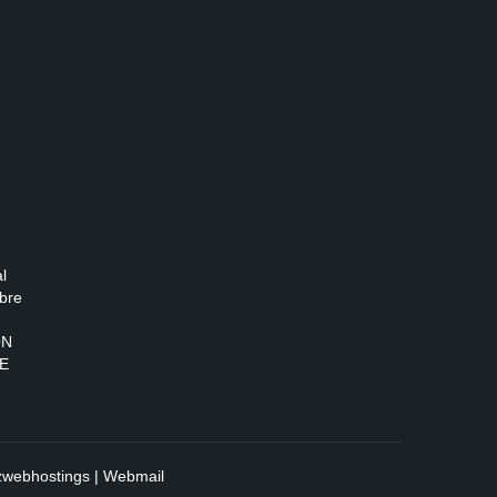
l
bre
ON
E
zwebhostings
|
Webmail