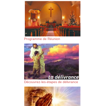
suis-sans-rien-a-moi.mp3 htt
content/uploads/2018/06/Es-
Programme de Réunion
Découvrez-les-étapes de délivrance