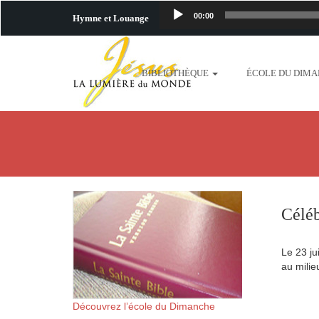
00:00
Hymne et Louange
http://www.lafo
BIBLIOTHÈQUE
ÉCOLE DU DIM
content/uploads/2018/06/b
http://www.lafoiapostolique.org/wp-c
taime.mp3 http://www.lafoiapostolique
plus-pres-de-toi.mp3 http:
Céléb
content/uploads/2018/06/La
Le 23 ju
http://www.lafoiapostolique.org/wp-con
au milie
http://www.lafoiapostolique.org/wp-co
Découvrez l’école du Dimanche