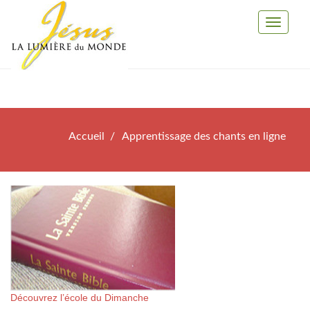
Toggle
Navigati
Accueil
Apprentissage des chants en ligne
Découvrez l’école du Dimanche