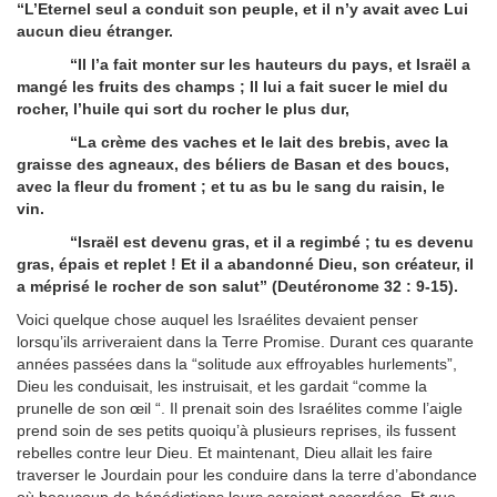
“L’Eternel seul a conduit son peuple, et il n’y avait avec Lui
aucun dieu étranger.
“Il l’a fait monter sur les hauteurs du pays, et Israël a
mangé les fruits des champs ; Il lui a fait sucer le miel du
rocher, l’huile qui sort du rocher le plus dur,
“La crème des vaches et le lait des brebis, avec la
graisse des agneaux, des béliers de Basan et des boucs,
avec la fleur du froment ; et tu as bu le sang du raisin, le
vin.
“Israël est devenu gras, et il a regimbé ; tu es devenu
gras, épais et replet ! Et il a abandonné Dieu, son créateur, il
a méprisé le rocher de son salut” (Deutéronome 32 : 9-15).
Voici quelque chose auquel les Israélites devaient penser
lorsqu’ils arriveraient dans la Terre Promise. Durant ces quarante
années passées dans la “solitude aux effroyables hurlements”,
Dieu les conduisait, les instruisait, et les gardait “comme la
prunelle de son œil “. Il prenait soin des Israélites comme l’aigle
prend soin de ses petits quoiqu’à plusieurs reprises, ils fussent
rebelles contre leur Dieu. Et maintenant, Dieu allait les faire
traverser le Jourdain pour les conduire dans la terre d’abondance