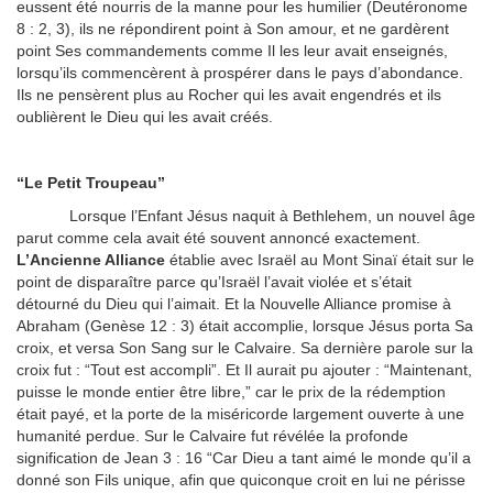
eussent été nourris de la manne pour les humilier (Deutéronome
8 : 2, 3), ils ne répondirent point à Son amour, et ne gardèrent
point Ses commandements comme Il les leur avait enseignés,
lorsqu’ils commencèrent à prospérer dans le pays d’abondance.
Ils ne pensèrent plus au Rocher qui les avait engendrés et ils
oublièrent le Dieu qui les avait créés.
“Le Petit Troupeau”
Lorsque l’Enfant Jésus naquit à Bethlehem, un nouvel âge
parut comme cela avait été souvent annoncé exactement.
L’Ancienne Alliance
établie avec Israël au Mont Sinaï était sur le
point de disparaître parce qu’Israël l’avait violée et s’était
détourné du Dieu qui l’aimait. Et la Nouvelle Alliance promise à
Abraham (Genèse 12 : 3) était accomplie, lorsque Jésus porta Sa
croix, et versa Son Sang sur le Calvaire. Sa dernière parole sur la
croix fut : “Tout est accompli”. Et Il aurait pu ajouter : “Maintenant,
puisse le monde entier être libre,” car le prix de la rédemption
était payé, et la porte de la miséricorde largement ouverte à une
humanité perdue. Sur le Calvaire fut révélée la profonde
signification de Jean 3 : 16 “Car Dieu a tant aimé le monde qu’il a
donné son Fils unique, afin que quiconque croit en lui ne périsse