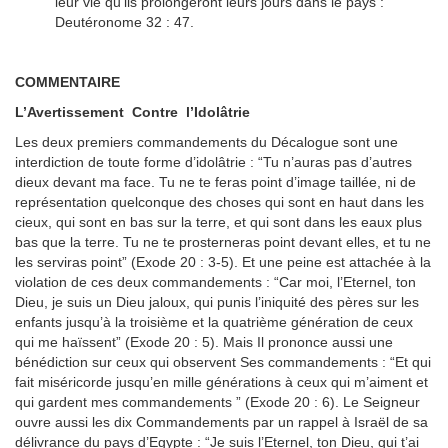
leur vie qu’ils prolongeront leurs jours dans le pays :
Deutéronome 32 : 47.
COMMENTAIRE
L’Avertissement Contre l’Idolâtrie
Les deux premiers commandements du Décalogue sont une
interdiction de toute forme d’idolâtrie : “Tu n’auras pas d’autres
dieux devant ma face. Tu ne te feras point d’image taillée, ni de
représentation quelconque des choses qui sont en haut dans les
cieux, qui sont en bas sur la terre, et qui sont dans les eaux plus
bas que la terre. Tu ne te prosterneras point devant elles, et tu ne
les serviras point” (Exode 20 : 3-5). Et une peine est attachée à la
violation de ces deux commandements : “Car moi, l’Eternel, ton
Dieu, je suis un Dieu jaloux, qui punis l’iniquité des pères sur les
enfants jusqu’à la troisième et la quatrième génération de ceux
qui me haïssent” (Exode 20 : 5). Mais Il prononce aussi une
bénédiction sur ceux qui observent Ses commandements : “Et qui
fait miséricorde jusqu’en mille générations à ceux qui m’aiment et
qui gardent mes commandements ” (Exode 20 : 6). Le Seigneur
ouvre aussi les dix Commandements par un rappel à Israël de sa
délivrance du pays d’Egypte : “Je suis l’Eternel, ton Dieu, qui t’ai