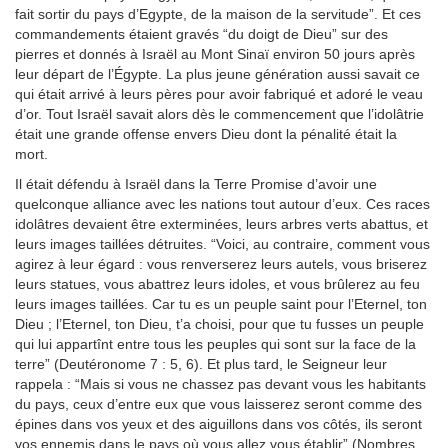
fait sortir du pays d’Egypte, de la maison de la servitude”. Et ces
commandements étaient gravés “du doigt de Dieu” sur des
pierres et donnés à Israël au Mont Sinaï environ 50 jours après
leur départ de l’Égypte. La plus jeune génération aussi savait ce
qui était arrivé à leurs pères pour avoir fabriqué et adoré le veau
d’or. Tout Israël savait alors dès le commencement que l’idolâtrie
était une grande offense envers Dieu dont la pénalité était la
mort.
Il était défendu à Israël dans la Terre Promise d’avoir une
quelconque alliance avec les nations tout autour d’eux. Ces races
idolâtres devaient être exterminées, leurs arbres verts abattus, et
leurs images taillées détruites. “Voici, au contraire, comment vous
agirez à leur égard : vous renverserez leurs autels, vous briserez
leurs statues, vous abattrez leurs idoles, et vous brûlerez au feu
leurs images taillées. Car tu es un peuple saint pour l’Eternel, ton
Dieu ; l’Eternel, ton Dieu, t’a choisi, pour que tu fusses un peuple
qui lui appartînt entre tous les peuples qui sont sur la face de la
terre” (Deutéronome 7 : 5, 6). Et plus tard, le Seigneur leur
rappela : “Mais si vous ne chassez pas devant vous les habitants
du pays, ceux d’entre eux que vous laisserez seront comme des
épines dans vos yeux et des aiguillons dans vos côtés, ils seront
vos ennemis dans le pays où vous allez vous établir” (Nombres