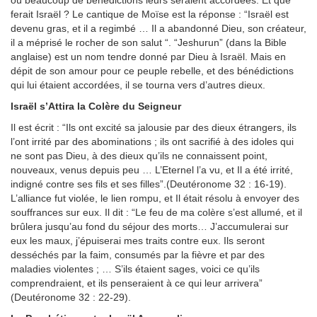
où beaucoup de bénédictions leurs seraient accordées. Et que
ferait Israël ? Le cantique de Moïse est la réponse : “Israël est
devenu gras, et il a regimbé … Il a abandonné Dieu, son créateur,
il a méprisé le rocher de son salut “. “Jeshurun” (dans la Bible
anglaise) est un nom tendre donné par Dieu à Israël. Mais en
dépit de son amour pour ce peuple rebelle, et des bénédictions
qui lui étaient accordées, il se tourna vers d’autres dieux.
Israël s’Attira la Colère du Seigneur
Il est écrit : “Ils ont excité sa jalousie par des dieux étrangers, ils
l’ont irrité par des abominations ; ils ont sacrifié à des idoles qui
ne sont pas Dieu, à des dieux qu’ils ne connaissent point,
nouveaux, venus depuis peu … L’Eternel l’a vu, et Il a été irrité,
indigné contre ses fils et ses filles”.(Deutéronome 32 : 16-19).
L’alliance fut violée, le lien rompu, et Il était résolu à envoyer des
souffrances sur eux. Il dit : “Le feu de ma colère s’est allumé, et il
brûlera jusqu’au fond du séjour des morts… J’accumulerai sur
eux les maux, j’épuiserai mes traits contre eux. Ils seront
desséchés par la faim, consumés par la fièvre et par des
maladies violentes ; … S’ils étaient sages, voici ce qu’ils
comprendraient, et ils penseraient à ce qui leur arrivera”
(Deutéronome 32 : 22-29).