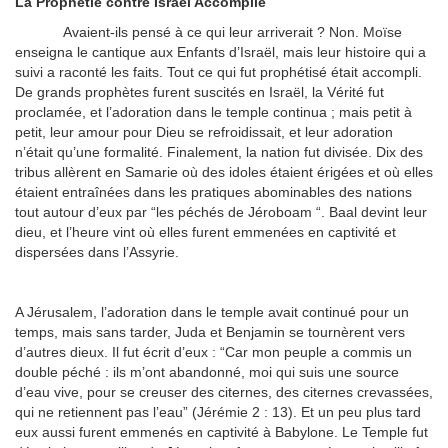
La Prophétie contre Israël Accomplie
Avaient-ils pensé à ce qui leur arriverait ? Non. Moïse
enseigna le cantique aux Enfants d’Israël, mais leur histoire qui a
suivi a raconté les faits. Tout ce qui fut prophétisé était accompli.
De grands prophètes furent suscités en Israël, la Vérité fut
proclamée, et l’adoration dans le temple continua ; mais petit à
petit, leur amour pour Dieu se refroidissait, et leur adoration
n’était qu’une formalité. Finalement, la nation fut divisée. Dix des
tribus allèrent en Samarie où des idoles étaient érigées et où elles
étaient entraînées dans les pratiques abominables des nations
tout autour d’eux par “les péchés de Jéroboam “. Baal devint leur
dieu, et l’heure vint où elles furent emmenées en captivité et
dispersées dans l’Assyrie.
A Jérusalem, l’adoration dans le temple avait continué pour un
temps, mais sans tarder, Juda et Benjamin se tournèrent vers
d’autres dieux. Il fut écrit d’eux : “Car mon peuple a commis un
double péché : ils m’ont abandonné, moi qui suis une source
d’eau vive, pour se creuser des citernes, des citernes crevassées,
qui ne retiennent pas l’eau” (Jérémie 2 : 13). Et un peu plus tard
eux aussi furent emmenés en captivité à Babylone. Le Temple fut