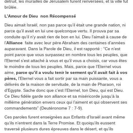
détruit, les murailles de Jérusalem furent renversées, et la ville fut
brûlée.
L’Amour de Dieu non Récompensé
Dieu aimait Israël, non pas parce qu’il était une grande nation, ni
parce qu’il avait en lui une quelconque vertu. Il prouva par sa
conduite qu’il n’y avait rien de bon en lui. Dieu l’aimait à cause de
l’
Alliance
faite avec leur père Abraham des centaines d’années
auparavant. Dans la Parole de Dieu, il est rapporté : “Ce n’est
point parce que vous surpassez en nombre tous les peuples, que
l’Eternel s’est attaché à vous et qu’il vous a choisis, car vous êtes
le moindre de tous les peuples. Mais, parce que l’Eternel vous
aime,
parce qu’il a voulu tenir le serment qu’il avait fait à vos
pères,
l’Eternel vous a fait sortir par sa main puissante, vous a
délivrés de la maison de servitude, de la main de Pharaon, roi
d’Egypte. Sache donc que c’est l’Eternel, ton Dieu, qui est Dieu.
Ce Dieu fidèle garde son alliance et sa miséricorde jusqu’à la
millième génération envers ceux qui l’aiment et qui observent ses
commandements” (Deutéronome 7 : 7-9).
Ces paroles furent enseignées aux Enfants d’Israël avant même
qu’ils n’entrent dans la Terre Promise. Et quoiqu’ils eussent
traversé plusieurs dures épreuves dans le désert, et qu’ils