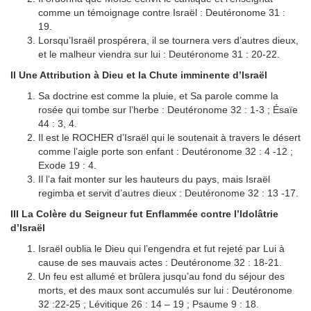
comme un témoignage contre Israël : Deutéronome 31 :
19.
Lorsqu’Israël prospérera, il se tournera vers d’autres dieux,
et le malheur viendra sur lui : Deutéronome 31 : 20-22.
II Une Attribution à Dieu et la Chute imminente d’Israël
Sa doctrine est comme la pluie, et Sa parole comme la
rosée qui tombe sur l’herbe : Deutéronome 32 : 1-3 ; Ésaïe
44 : 3, 4.
Il est le ROCHER d’Israël qui le soutenait à travers le désert
comme l’aigle porte son enfant : Deutéronome 32 : 4 -12 ;
Exode 19 : 4.
Il l’a fait monter sur les hauteurs du pays, mais Israël
regimba et servit d’autres dieux : Deutéronome 32 : 13 -17.
III La Colère du Seigneur fut Enflammée contre l’Idolâtrie
d’Israël
Israël oublia le Dieu qui l’engendra et fut rejeté par Lui à
cause de ses mauvais actes : Deutéronome 32 : 18-21.
Un feu est allumé et brûlera jusqu’au fond du séjour des
morts, et des maux sont accumulés sur lui : Deutéronome
32 :22-25 ; Lévitique 26 : 14 – 19 ; Psaume 9 : 18.