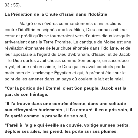
33 : 55).
La Prédiction de la Chute d’Israël dans l’Idolâtrie
Malgré ces sévères commandements et instructions
contre l’idolâtrie enseignés aux Israélites, Dieu connaissait leur
cœur et prédit qu’ils se tourneraient vers d’autres dieux lorsqu’ils
arriveraient dans la Terre Promise. Le cantique de Moïse est une
révélation étonnante de leur chute éhontée dans l’idolâtrie, et de
leur apostasie à l’égard du Dieu d’Abraham, d’Isaac, et de Jacob
– le Dieu qui les avait choisis comme Son peuple, un sacerdoce
royal, et une nation sainte, le Dieu qui les avait conduits par la
main hors de l’esclavage Égyptien et qui, à présent était sur le
point de les amener dans un pays où coulent le lait et le miel.
“Car la portion de l’Eternel, c’est Son peuple, Jacob est la
part de son héritage.
“Il l’a trouvé dans une contrée déserte, dans une solitude
aux effroyables hurlements ; il l’a entouré, il en a pris soin, il
l’a gardé comme la prunelle de son œil,
“Pareil à l’aigle qui éveille sa couvée, voltige sur ses petits,
déploie ses ailes, les prend, les porte sur ses plumes.