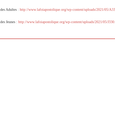
p://www.lafoiapostolique.org/wp-
volume.
des Adultes :
http://www.lafoiapostolique.org/wp-content/uploads/2021/05/A3
tu-lasse-rempli-de-tritesse.mp3
des Jeunes :
http://www.lafoiapostolique.org/wp-content/uploads/2021/05/J330