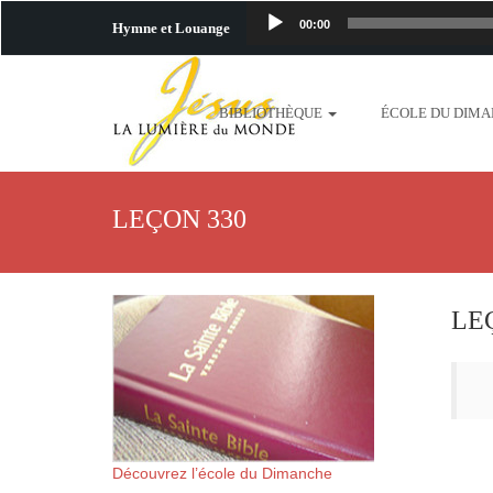
00:00
Hymne et Louange
http://www.lafo
BIBLIOTHÈQUE
ÉCOLE DU DIM
content/uploads/2018/06/b
http://www.lafoiapostolique.org/wp-c
LEÇON 330
taime.mp3 http://www.lafoiapostolique
plus-pres-de-toi.mp3 http:
LE
content/uploads/2018/06/La
http://www.lafoiapostolique.org/wp-con
http://www.lafoiapostolique.org/wp-co
Découvrez l’école du Dimanche