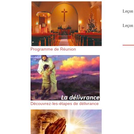
suis-sans-rien-a-moi.mp3 htt
Leçon 
content/uploads/2018/06/Es-
Leçon 
Programme de Réunion
Découvrez-les-étapes de délivrance