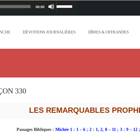
00:00
Lecteur
Utilisez
iapostolique.org/wp-
audio
les
ANCHE
DÉVOTIONS JOURNALIÈRES
DÎMES & OFFRANDES
lanc_plus_blanc_que_neige_.mp3
flèches
ontent/uploads/2018/06/Ne-crains-rien-je-
haut/bas
.org/wp-content/uploads/2018/06/Mon-dieu-
pour
//www.lafoiapostolique.org/wp-
augmenter
ÇON 330
-voix-du-seigneur-mappelle.mp3
ou
LES REMARQUABLES PROPHE
tent/uploads/2018/06/Dieu-tout-puissant.mp3
diminuer
Passages Bibliques :
Michée 1 : 1 – 6 ; 2 : 1, 2, 8 – 11 ; 3 : 9 – 12 ;
ntent/uploads/2018/06/Cantique-tel-que-je-
le