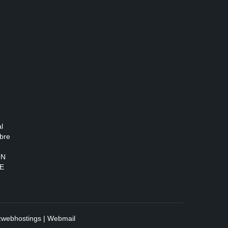
l
bre
ON
E
zwebhostings
|
Webmail