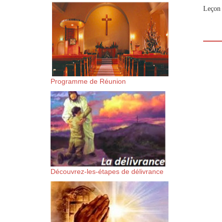
suis-sans-rien-a-moi.mp3 htt
Leçon 
content/uploads/2018/06/Es-
Programme de Réunion
Découvrez-les-étapes de délivrance