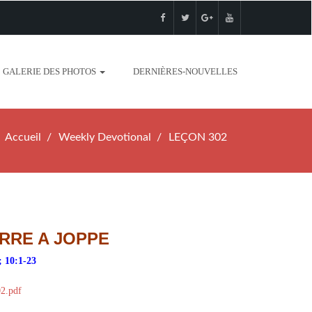
GALERIE DES PHOTOS
DERNIÈRES-NOUVELLES
Accueil
Weekly Devotional
LEÇON 302
ERRE A JOPPE
; 10:1-23
02.pdf