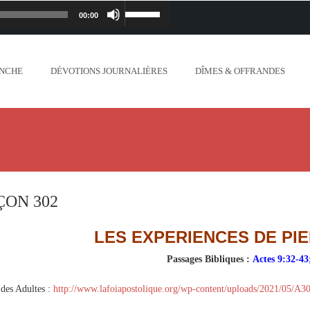
00:00
Lecteur
Utilisez
iapostolique.org/wp-
audio
les
ANCHE
DÉVOTIONS JOURNALIÈRES
DÎMES & OFFRANDES
lanc_plus_blanc_que_neige_.mp3
flèches
ontent/uploads/2018/06/Ne-crains-rien-je-
haut/bas
.org/wp-content/uploads/2018/06/Mon-dieu-
pour
//www.lafoiapostolique.org/wp-
augmenter
ÇON 302
-voix-du-seigneur-mappelle.mp3
ou
LES EXPERIENCES DE PI
tent/uploads/2018/06/Dieu-tout-puissant.mp3
diminuer
Passages Bibliques :
Actes 9:32-43
ntent/uploads/2018/06/Cantique-tel-que-je-
des Adultes :
http://www.lafoiapostolique.org/wp-content/uploads/2021/05/A3
le