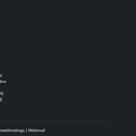
l
bre
ON
E
zwebhostings
|
Webmail