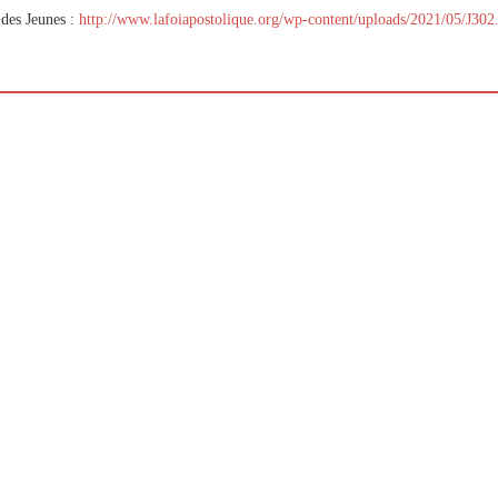
p://www.lafoiapostolique.org/wp-
des Jeunes :
http://www.lafoiapostolique.org/wp-content/uploads/2021/05/J302
volume.
tu-lasse-rempli-de-tritesse.mp3