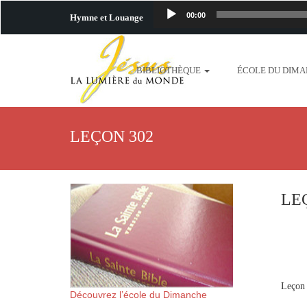
00:00
Hymne et Louange
http://www.lafo
BIBLIOTHÈQUE
ÉCOLE DU DIM
content/uploads/2018/06/b
http://www.lafoiapostolique.org/wp-c
LEÇON 302
taime.mp3 http://www.lafoiapostolique
plus-pres-de-toi.mp3 http:
LE
content/uploads/2018/06/La
http://www.lafoiapostolique.org/wp-con
http://www.lafoiapostolique.org/wp-co
Leçon 
Découvrez l’école du Dimanche