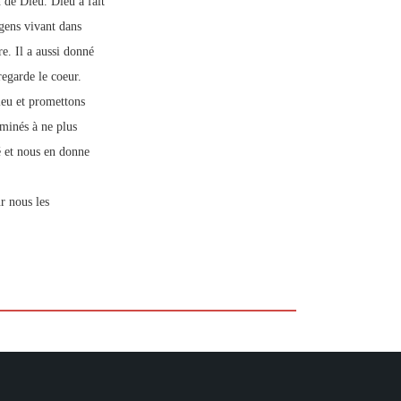
n de Dieu. Dieu a fait
gens vivant dans
re. Il a aussi donné
egarde le coeur.
eu et promettons
minés à ne plus
é et nous en donne
r nous les