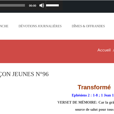
00:00
Lecteur
Utilisez
iapostolique.org/wp-
audio
les
ANCHE
DÉVOTIONS JOURNALIÈRES
DÎMES & OFFRANDES
lanc_plus_blanc_que_neige_.mp3
flèches
ontent/uploads/2018/06/Ne-crains-rien-je-
haut/bas
Accueil
.org/wp-content/uploads/2018/06/Mon-dieu-
pour
//www.lafoiapostolique.org/wp-
augmenter
ÇON JEUNES N°96
-voix-du-seigneur-mappelle.mp3
ou
Transformé
tent/uploads/2018/06/Dieu-tout-puissant.mp3
diminuer
Ephésiens 2 : 1-8 ; 1 Jean 1
VERSET DE MÉMOIRE:
Car la grâ
ntent/uploads/2018/06/Cantique-tel-que-je-
le
source de salut pour tous