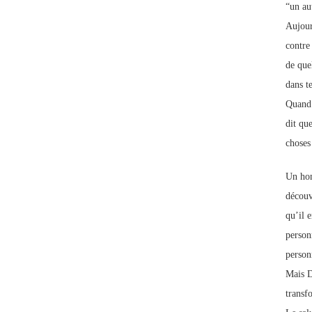
“un au
Aujour
contre
de que
dans te
Quand 
dit qu
choses
Un hom
découvr
qu’il 
personn
personn
Mais D
transfo