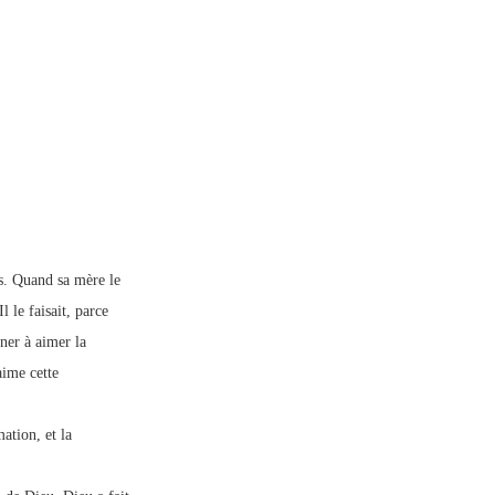
as. Quand sa mère le
l le faisait, parce
ner à aimer la
aime cette
ation, et la