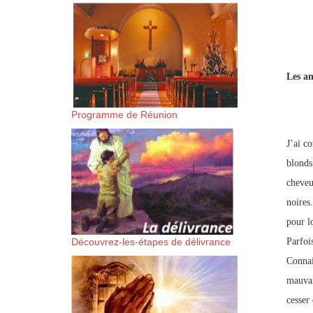
suis-sans-rien-a-moi.mp3 htt
content/uploads/2018/06/Es-
Les an
Programme de Réunion
J’ai co
blonds
cheveu
noires.
pour l
Découvrez-les-étapes de délivrance
Parfoi
Connai
mauvais
cesser