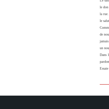
Le salu
le don
la rue.
le sal
Commen
de nou
jamais
un nou
Dans 1 
pardon
Essaie