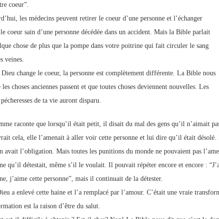
tre coeur”.
d’hui, les médecins peuvent retirer le coeur d’une personne et l’échanger
 le coeur sain d’une personne décédée dans un accident. Mais la Bible parlait
lque chose de plus que la pompe dans votre poitrine qui fait circuler le sang
s veines.
Dieu change le coeur, la personne est complètement différente. La Bible nous
e les choses anciennes passent et que toutes choses deviennent nouvelles. Les
 pécheresses de ta vie auront disparu.
me raconte que lorsqu’il était petit, il disait du mal des gens qu’il n’aimait p
ait cela, elle l’amenait à aller voir cette personne et lui dire qu’il était désolé. I
en avait l’obligation. Mais toutes les punitions du monde ne pouvaient pas l’ame
e qu’il détestait, même s’il le voulait. Il pouvait répéter encore et encore : “J’
e, j’aime cette personne”, mais il continuait de la détester.
ieu a enlevé cette haine et l’a remplacé par l’amour. C’était une vraie transform
rmation est la raison d’être du salut.