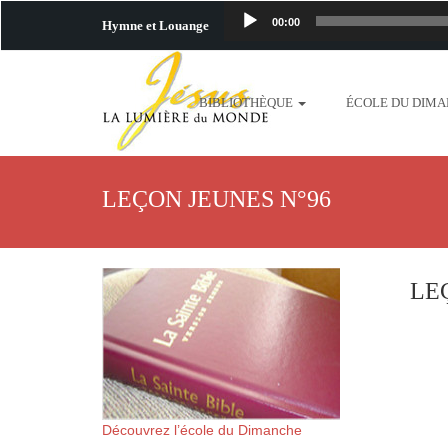
00:00
Hymne et Louange
http://www.lafo
BIBLIOTHÈQUE
ÉCOLE DU DIM
content/uploads/2018/06/b
http://www.lafoiapostolique.org/wp-c
LEÇON JEUNES N°96
taime.mp3 http://www.lafoiapostolique
plus-pres-de-toi.mp3 http:
LE
content/uploads/2018/06/La
http://www.lafoiapostolique.org/wp-con
http://www.lafoiapostolique.org/wp-co
Découvrez l’école du Dimanche