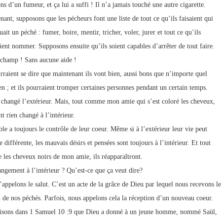
s d’un fumeur, et ça lui a suffi ! Il n’a jamais touché une autre cigarette.
nant, supposons que les pécheurs font une liste de tout ce qu’ils faisaient qui
uait un péché : fumer, boire, mentir, tricher, voler, jurer et tout ce qu’ils
ient nommer. Supposons ensuite qu’ils soient capables d’arrêter de tout faire.
 champ ! Sans aucune aide !
urraient se dire que maintenant ils vont bien, aussi bons que n’importe quel
en ; et ils pourraient tromper certaines personnes pendant un certain temps.
t changé l’extérieur. Mais, tout comme mon amie qui s’est coloré les cheveux,
nt rien changé à l’intérieur.
ble a toujours le contrôle de leur coeur. Même si à l’extérieur leur vie peut
e différente, les mauvais désirs et pensées sont toujours à l’intérieur. Et tout
les cheveux noirs de mon amie, ils réapparaîtront.
ngement à l’intérieur ? Qu’est-ce que ça veut dire?
’appelons le salut. C’est un acte de la grâce de Dieu par lequel nous recevons le
 de nos péchés. Parfois, nous appelons cela la réception d’un nouveau coeur.
isons dans 1 Samuel 10 :9 que Dieu a donné à un jeune homme, nommé Saül,