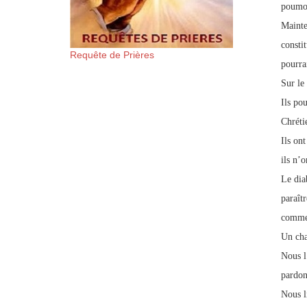
poumon
Mainte
constit
Requête de Prières
pourra
Sur le
Ils po
Chréti
Ils on
ils n’o
Le dia
paraîtr
comme 
Un cha
Nous l
pardon
Nous l