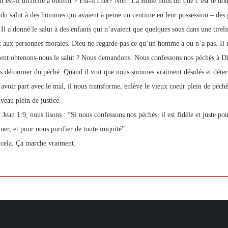
t est-il difficile à obtenir ? Est-il cher? Non! La Bible nous dit que c’est le do
 du salut à des hommes qui avaient à peine un centime en leur possession – des 
 Il a donné le salut à des enfants qui n’avaient que quelques sous dans une tireli
ut aux personnes morales. Dieu ne regarde pas ce qu’un homme a ou n’a pas. Il r
t obtenons-nous le salut ? Nous demandons. Nous confessons nos péchés à Di
s détourner du péché. Quand il voit que nous sommes vraiment désolés et déter
 avoir part avec le mal, il nous transforme, enlève le vieux coeur plein de péch
veau plein de justice.
Jean 1:9, nous lisons : “Si nous confessons nos péchés, il est fidèle et juste pou
ner, et pour nous purifier de toute iniquité”.
 cela. Ça marche vraiment.