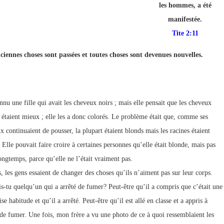
les hommes, a été
p://www.lafoiapostolique.org/wp-
volume.
manifestée.
Tite 2:11
tu-lasse-rempli-de-tritesse.mp3
ciennes choses sont passées et toutes choses sont devenues nouvelles.
nnu une fille qui avait les cheveux noirs ; mais elle pensait que les cheveux
 étaient mieux ; elle les a donc colorés. Le problème était que, comme ses
x continuaient de pousser, la plupart étaient blonds mais les racines étaient
 Elle pouvait faire croire à certaines personnes qu’elle était blonde, mais pas
ongtemps, parce qu’elle ne l’était vraiment pas.
s, les gens essaient de changer des choses qu’ils n’aiment pas sur leur corps.
s-tu quelqu’un qui a arrêté de fumer? Peut-être qu’il a compris que c’était une
e habitude et qu’il a arrêté. Peut-être qu’il est allé en classe et a appris à
 de fumer. Une fois, mon frère a vu une photo de ce à quoi ressemblaient les