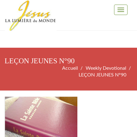
Toggle
Navigati
LEÇON JEUNES N°90
Accueil
Weekly Devotional
LEÇON JEUNES N°90