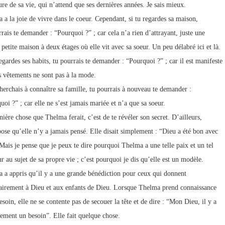
ure de sa vie, qui n’attend que ses dernières années. Je sais mieux.
 a la joie de vivre dans le coeur. Cependant, si tu regardes sa maison,
rrais te demander : “Pourquoi ?” ; car cela n’a rien d’attrayant, juste une
petite maison à deux étages où elle vit avec sa soeur. Un peu délabré ici et là.
egardes ses habits, tu pourrais te demander : “Pourquoi ?” ; car il est manifeste
s vêtements ne sont pas à la mode.
cherchais à connaître sa famille, tu pourrais à nouveau te demander :
oi ?” ; car elle ne s’est jamais mariée et n’a que sa soeur.
ière chose que Thelma ferait, c’est de te révéler son secret. D’ailleurs,
pose qu’elle n’y a jamais pensé. Elle disait simplement : “Dieu a été bon avec
Mais je pense que je peux te dire pourquoi Thelma a une telle paix et un tel
r au sujet de sa propre vie ; c’est pourquoi je dis qu’elle est un modèle.
 a appris qu’il y a une grande bénédiction pour ceux qui donnent
airement à Dieu et aux enfants de Dieu. Lorsque Thelma prend connaissance
soin, elle ne se contente pas de secouer la tête et de dire : “Mon Dieu, il y a
nement un besoin”. Elle fait quelque chose.