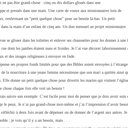
t ne pas être grand-chose : cinq ou dix dollars glissés dans une
ppe et pressés dans une main. Une carte de voeux aux missionnaires loin de
ux, renfermant un “petit quelque chose” pour un besoin là-bas. Un petit
 dans la main d’un enfant de cinq ans. Un don mensuel au projet missionnaire.
 vue se glisser dans les toilettes et enlever ses chaussettes pour les donner à un
 rue dont les jambes étaient nues et froides. Je l’ai vue décorer laborieusement d
ux et des images religieuses à envoyer en Inde.
épense ses propres fonds limités pour que des Bibles soient envoyées à l’étranger
t de la nourriture à une jeune femme nécessiteuse que son mari a quittée ainsi qu
s. Elle donne un petit quelque chose pour divertir les marins qui visitent l’églis
e chose chaque fois elle voit un besoin !
rais suivre son exemple. C’est facile pour moi de penser que je dois avoir soin
je le peux. Je n’ai pas grand-chose moi-même et j’ai l’impression d’avoir besoi
s réfléchir à deux fois avant de dépenser ou de donner de l’argent aux autres. Je 
oble ; je vois qu’il y a un besoin, mais . . .