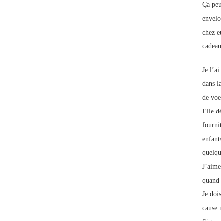
Ça peu
envelo
chez e
cadeau
Je l’ai
dans la
de voe
Elle d
fourni
enfant
quelqu
J’aime
quand 
Je doi
cause n