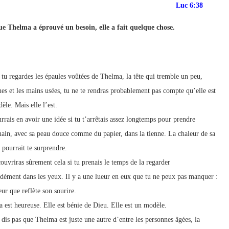
Luc 6:38
p://www.lafoiapostolique.org/wp-
volume.
e Thelma a éprouvé un besoin, elle a fait quelque chose.
tu-lasse-rempli-de-tritesse.mp3
tu regardes les épaules voûtées de Thelma, la tête qui tremble un peu,
gnes et les mains usées, tu ne te rendras probablement pas compte qu’elle est
èle. Mais elle l’est.
rrais en avoir une idée si tu t’arrêtais assez longtemps pour prendre
main, avec sa peau douce comme du papier, dans la tienne. La chaleur de sa
 pourrait te surprendre.
ouvriras sûrement cela si tu prenais le temps de la regarder
dément dans les yeux. Il y a une lueur en eux que tu ne peux pas manquer :
ur que reflète son sourire.
 est heureuse. Elle est bénie de Dieu. Elle est un modèle.
dis pas que Thelma est juste une autre d’entre les personnes âgées, la