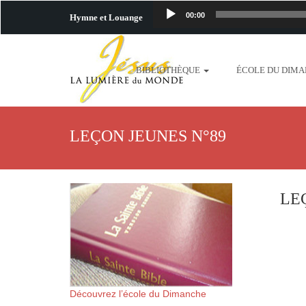
00:00
Hymne et Louange
http://www.lafo
BIBLIOTHÈQUE
ÉCOLE DU DIM
content/uploads/2018/06/b
http://www.lafoiapostolique.org/wp-c
LEÇON JEUNES N°89
taime.mp3 http://www.lafoiapostolique
plus-pres-de-toi.mp3 http:
LE
content/uploads/2018/06/La
http://www.lafoiapostolique.org/wp-con
http://www.lafoiapostolique.org/wp-co
Découvrez l’école du Dimanche