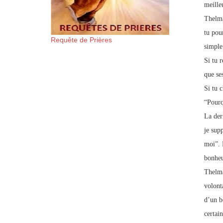
meille
Thelma
tu pou
Requête de Prières
simple 
Si tu r
que se
Si tu 
“Pourqu
La dern
je sup
moi”. 
bonheu
Thelma
volont
d’un be
certai