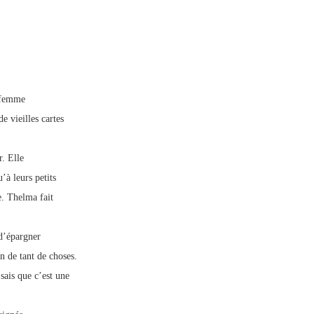
e femme
e vieilles cartes
. Elle
’à leurs petits
e. Thelma fait
 d’épargner
n de tant de choses.
sais que c’est une