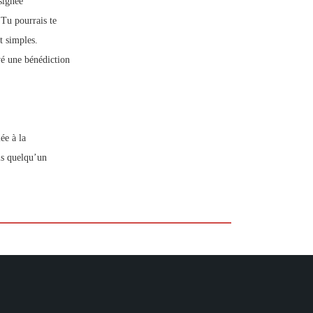
signée
Tu pourrais te
t simples.
vé une bénédiction
ée à la
ais quelqu’un