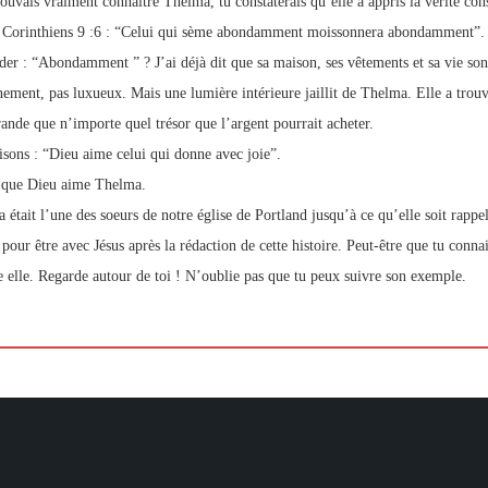
pouvais vraiment connaître Thelma, tu constaterais qu’elle a appris la vérité con
 Corinthiens 9 :6 : “Celui qui sème abondamment moissonnera abondamment”. 
er : “Abondamment ” ? J’ai déjà dit que sa maison, ses vêtements et sa vie son
nement, pas luxueux. Mais une lumière intérieure jaillit de Thelma. Elle a trou
rande que n’importe quel trésor que l’argent pourrait acheter.
isons : “Dieu aime celui qui donne avec joie”.
s que Dieu aime Thelma.
 était l’une des soeurs de notre église de Portland jusqu’à ce qu’elle soit rappel
 pour être avec Jésus après la rédaction de cette histoire. Peut-être que tu conn
elle. Regarde autour de toi ! N’oublie pas que tu peux suivre son exemple.