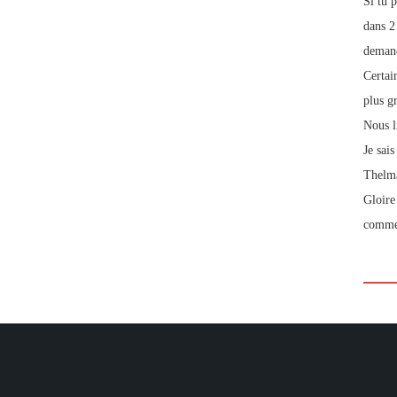
Si tu 
dans 2
demand
Certai
plus g
Nous l
Je sai
Thelma
Gloire
comme 