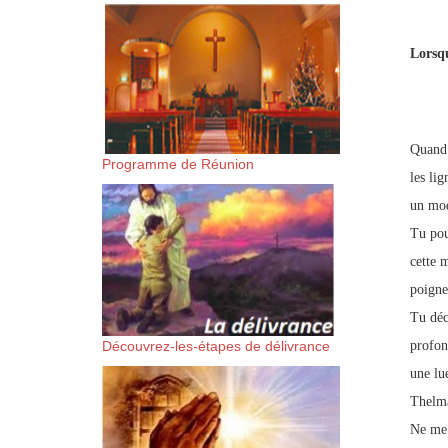
suis-sans-rien-a-moi.mp3 htt
Lorsqu
content/uploads/2018/06/Es-
Quand 
Programme de Réunion
les li
un mod
Tu pou
cette 
poigne
Tu déc
Découvrez-les-étapes de délivrance
profon
une lue
Thelma
Ne me 