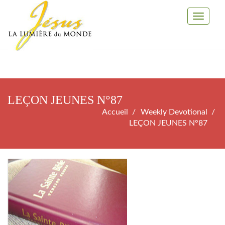
Toggle
Navigati
LEÇON JEUNES N°87
Accueil
Weekly Devotional
LEÇON JEUNES N°87