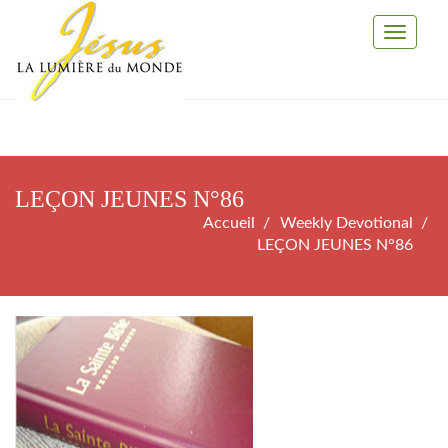
Toggle
Navigati
LEÇON JEUNES N°86
Accueil
Weekly Devotional
LEÇON JEUNES N°86