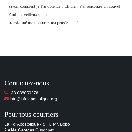
savoir comment je l’ai obtenue ? Eh bien, j’ai rencontré un nouvel
Ami merveilleux qui a
transformé mon coeur et ma pensée . . . “
Contactez-nous
+33 638059278
info@lafoiapostolique.org
Pour tous courriers
La Foi Apostolique - S / C Mr. Bobo
2 Allée Georges Guyonnet