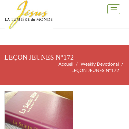
Toggle
Navigati
LEÇON JEUNES N°172
Accueil
Weekly Devotional
LEÇON JEUNES N°172