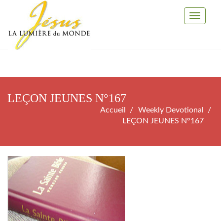
Toggle
Navigati
LEÇON JEUNES N°167
Accueil
Weekly Devotional
LEÇON JEUNES N°167