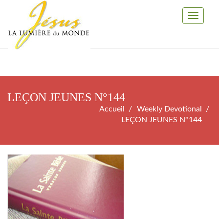
Toggle
Navigati
LEÇON JEUNES N°144
Accueil
Weekly Devotional
LEÇON JEUNES N°144