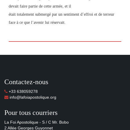
devait faire partie de cette armée, et il
était totalement submergé par un sentiment d’effroi et de terreur
face à ce que l’avenir lui réservait.
Contactez-nous
+33 638059278
info@lafoiapostolique.org
Pour tous courriers
La Foi Apostolique - S / C Mr. Bobo
2 Allée Georges Guyonnet