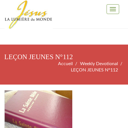
Toggle
Navigati
LEÇON JEUNES N°112
Accueil
Weekly Devotional
LEÇON JEUNES N°112