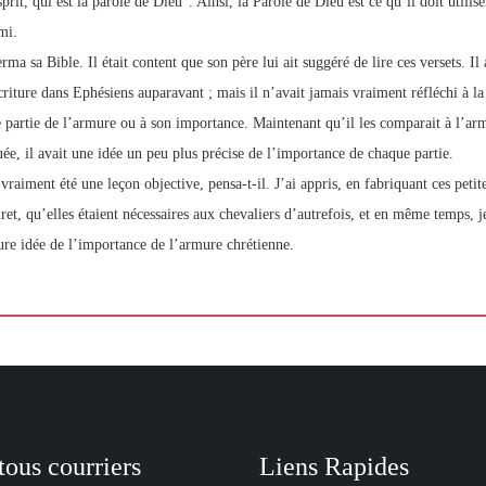
prit, qui est la parole de Dieu”. Ainsi, la Parole de Dieu est ce qu’il doit utili
mi.
rma sa Bible. Il était content que son père lui ait suggéré de lire ces versets. Il 
criture dans Ephésiens auparavant ; mais il n’avait jamais vraiment réfléchi à la
 partie de l’armure ou à son importance. Maintenant qu’il les comparait à l’arm
uée, il avait une idée un peu plus précise de l’importance de chaque partie.
vraiment été une leçon objective, pensa-t-il. J’ai appris, en fabriquant ces petit
uret, qu’elles étaient nécessaires aux chevaliers d’autrefois, et en même temps, 
ure idée de l’importance de l’armure chrétienne.
tous courriers
Liens Rapides