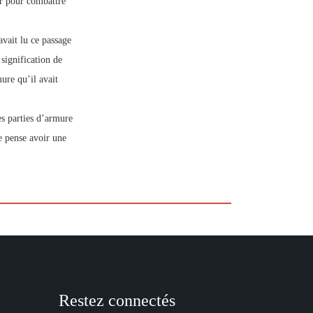
ser pour combattre
avait lu ce passage
 signification de
ure qu’il avait
es parties d’armure
je pense avoir une
Restez connectés