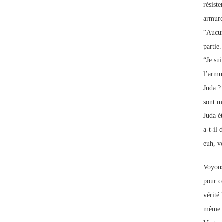
résist
armure
“Aucun
partie.
“Je sui
l’armu
Juda ?
sont m
Juda ét
a-t-il
euh, vo
Voyons
pour ce
vérité 
même p