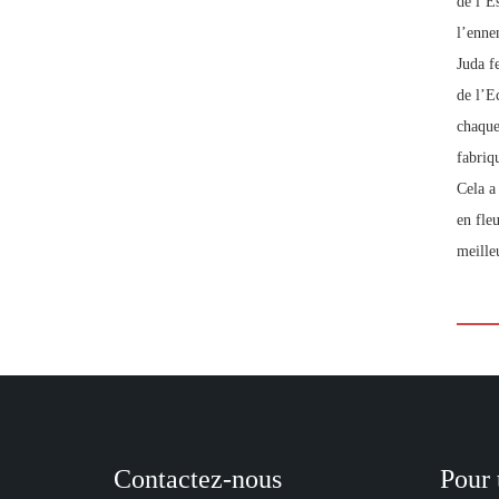
de l’Es
l’enne
Juda fe
de l’E
chaque
fabriq
Cela a 
en fle
meille
Contactez-nous
Pour 