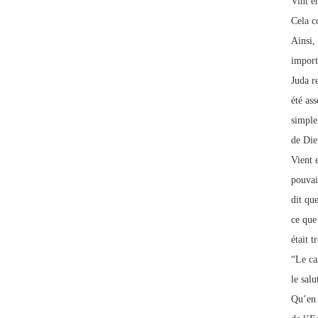
Vint en
Cela co
Ainsi, 
import
Juda r
été ass
simple
de Die
Vient e
pouvai
dit qu
ce que 
était t
“Le ca
le salu
Qu’en 