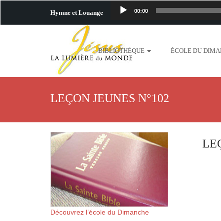
00:00
Hymne et Louange
http://www.lafo
BIBLIOTHÈQUE
ÉCOLE DU DIM
content/uploads/2018/06/b
http://www.lafoiapostolique.org/wp-c
LEÇON JEUNES N°102
taime.mp3 http://www.lafoiapostolique
plus-pres-de-toi.mp3 http:
LE
content/uploads/2018/06/La
http://www.lafoiapostolique.org/wp-con
http://www.lafoiapostolique.org/wp-co
Découvrez l’école du Dimanche