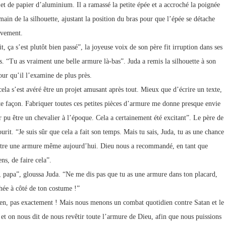
 et de papier d’aluminium. Il a ramassé la petite épée et a accroché la poignée
main de la silhouette, ajustant la position du bras pour que l’épée se détache
ivement.
t, ça s’est plutôt bien passé”, la joyeuse voix de son père fit irruption dans ses
s. “Tu as vraiment une belle armure là-bas”. Juda a remis la silhouette à son
our qu’il l’examine de plus près.
cela s’est avéré être un projet amusant après tout. Mieux que d’écrire un texte,
te façon. Fabriquer toutes ces petites pièces d’armure me donne presque envie
r pu être un chevalier à l’époque. Cela a certainement été excitant”. Le père de
urit. “Je suis sûr que cela a fait son temps. Mais tu sais, Juda, tu as une chance
tre une armure même aujourd’hui. Dieu nous a recommandé, en tant que
ns, de faire cela”.
, papa”, gloussa Juda. “Ne me dis pas que tu as une armure dans ton placard,
hée à côté de ton costume !”
en, pas exactement ! Mais nous menons un combat quotidien contre Satan et le
 et on nous dit de nous revêtir toute l’armure de Dieu, afin que nous puissions