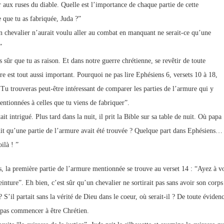
er aux ruses du diable. Quelle est l’importance de chaque partie de cette
 que tu as fabriquée, Juda ?”
 chevalier n’aurait voulu aller au combat en manquant ne serait-ce qu’une
”
s sûr que tu as raison. Et dans notre guerre chrétienne, se revêtir de toute
re est tout aussi important. Pourquoi ne pas lire Ephésiens 6, versets 10 à 18,
 Tu trouveras peut-être intéressant de comparer les parties de l’armure qui y
entionnées à celles que tu viens de fabriquer”.
ait intrigué. Plus tard dans la nuit, il prit la Bible sur sa table de nuit. Où papa
 dit qu’une partie de l’armure avait été trouvée ? Quelque part dans Ephésiens…
ilà ! ”
, la première partie de l’armure mentionnée se trouve au verset 14 : “Ayez à vos
inture”. Eh bien, c’est sûr qu’un chevalier ne sortirait pas sans avoir son corps
? S’il partait sans la vérité de Dieu dans le coeur, où serait-il ? De toute évidenc
as commencer à être Chrétien.