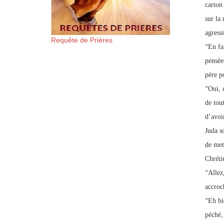
carton
sur la 
agress
Requête de Prières
“En fai
pensée
père p
“Oui, 
de tou
d’avoi
Juda so
de met
Chrétie
“Allez
accroc
“Eh bi
péché,