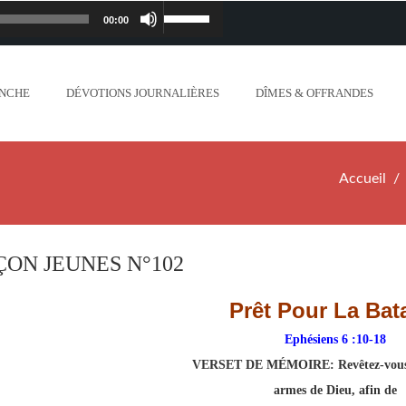
00:00
Lecteur
Utilisez
iapostolique.org/wp-
audio
les
ANCHE
DÉVOTIONS JOURNALIÈRES
DÎMES & OFFRANDES
lanc_plus_blanc_que_neige_.mp3
flèches
ontent/uploads/2018/06/Ne-crains-rien-je-
haut/bas
Accueil
.org/wp-content/uploads/2018/06/Mon-dieu-
pour
//www.lafoiapostolique.org/wp-
augmenter
ÇON JEUNES N°102
-voix-du-seigneur-mappelle.mp3
ou
Prêt Pour La Bata
tent/uploads/2018/06/Dieu-tout-puissant.mp3
diminuer
Ephésiens 6 :10-18
VERSET DE MÉMOIRE:
Revêtez-vous
ntent/uploads/2018/06/Cantique-tel-que-je-
le
armes de Dieu, afin de