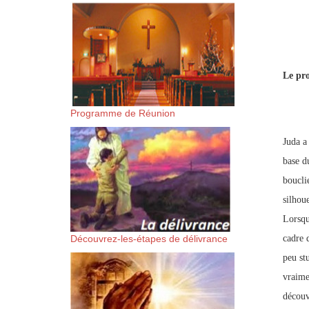
suis-sans-rien-a-moi.mp3 htt
content/uploads/2018/06/Es-
Le pro
Programme de Réunion
Juda a
base d
boucli
silhou
Lorsqu
Découvrez-les-étapes de délivrance
cadre 
peu stu
vraime
découv