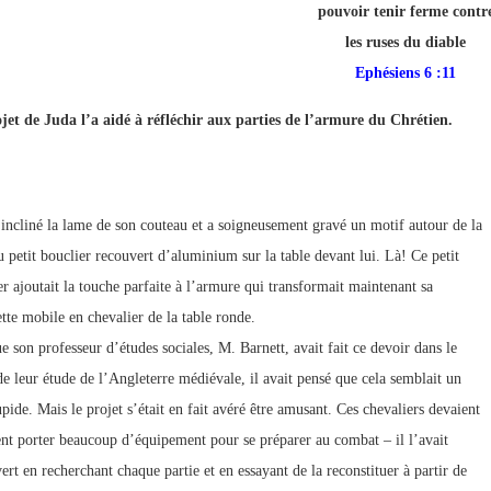
pouvoir tenir ferme contr
p://www.lafoiapostolique.org/wp-
volume.
les ruses du diable
Ephésiens 6 :11
tu-lasse-rempli-de-tritesse.mp3
jet de Juda l’a aidé à réfléchir aux parties de l’armure du Chrétien.
 incliné la lame de son couteau et a soigneusement gravé un motif autour de la
u petit bouclier recouvert d’aluminium sur la table devant lui. Là! Ce petit
er ajoutait la touche parfaite à l’armure qui transformait maintenant sa
ette mobile en chevalier de la table ronde.
e son professeur d’études sociales, M. Barnett, avait fait ce devoir dans le
de leur étude de l’Angleterre médiévale, il avait pensé que cela semblait un
pide. Mais le projet s’était en fait avéré être amusant. Ces chevaliers devaient
nt porter beaucoup d’équipement pour se préparer au combat – il l’avait
ert en recherchant chaque partie et en essayant de la reconstituer à partir de