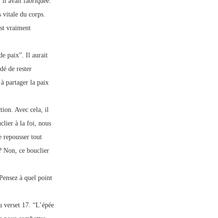
’il avait fabriquée.
s vitale du corps.
est vraiment
e paix”. Il aurait
dé de rester
à partager la paix
tion. Avec cela, il
lier à la foi, nous
e repousser tout
 ? Non, ce bouclier
 Pensez à quel point
u verset 17. “L’épée