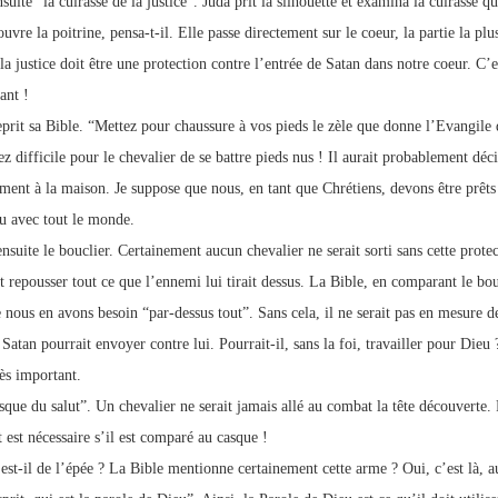
suite “la cuirasse de la justice”. Juda prit la silhouette et examina la cuirasse qu
uvre la poitrine, pensa-t-il. Elle passe directement sur le coeur, la partie la plu
la justice doit être une protection contre l’entrée de Satan dans notre coeur. C’
ant !
eprit sa Bible. “Mettez pour chaussure à vos pieds le zèle que donne l’Evangile d
ez difficile pour le chevalier de se battre pieds nus ! Il aurait probablement déci
ment à la maison. Je suppose que nous, en tant que Chrétiens, devons être prêts 
u avec tout le monde.
nsuite le bouclier. Certainement aucun chevalier ne serait sorti sans cette protec
t repousser tout ce que l’ennemi lui tirait dessus. La Bible, en comparant le bouc
e nous en avons besoin “par-dessus tout”. Sans cela, il ne serait pas en mesure d
Satan pourrait envoyer contre lui. Pourrait-il, sans la foi, travailler pour Dieu
rès important.
sque du salut”. Un chevalier ne serait jamais allé au combat la tête découverte.
t est nécessaire s’il est comparé au casque !
est-il de l’épée ? La Bible mentionne certainement cette arme ? Oui, c’est là, a