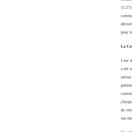
11:27)
comme 
dévorés
pour l
La Co
Leur d
a été s
autour
patiemm
couron
(Jacqu
de cet
ont été