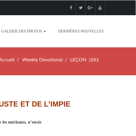
GALERIE DES PHOTOS
DERNIÈRES-NOUVELLES
Accueil
Weekly Devotional
LEÇON J261
USTE ET DE L’IMPIE
e les méchants, n’envie