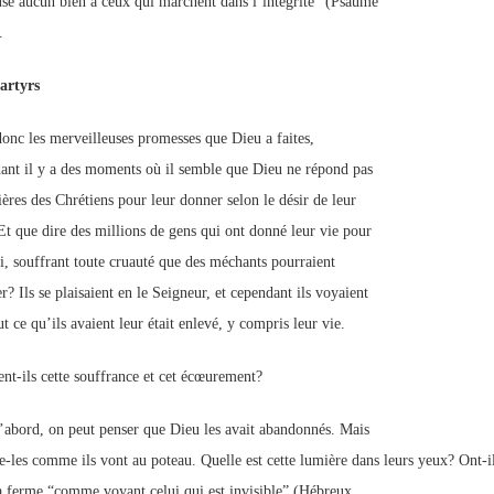
use aucun bien à ceux qui marchent dans l’intégrité” (Psaume
.
artyrs
donc les merveilleuses promesses que Dieu a faites,
ant il y a des moments où il semble que Dieu ne répond pas
ières des Chrétiens pour leur donner selon le désir de leur
Et que dire des millions de gens qui ont donné leur vie pour
oi, souffrant toute cruauté que des méchants pourraient
? Ils se plaisaient en le Seigneur, et cependant ils voyaient
t ce qu’ils avaient leur était enlevé, y compris leur vie.
ent-ils cette souffrance et cet écœurement?
’abord, on peut penser que Dieu les avait abandonnés. Mais
e-les comme ils vont au poteau. Quelle est cette lumière dans leurs yeux? Ont-il
 ferme “comme voyant celui qui est invisible” (Hébreux