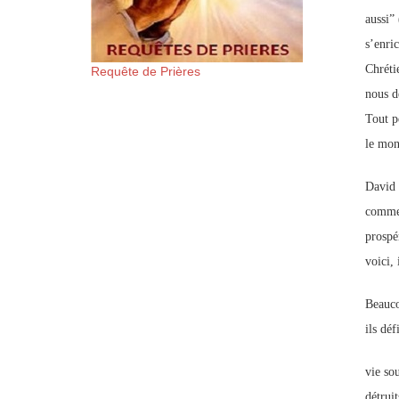
aussi”
s’enric
Chréti
Requête de Prières
nous d
Tout pé
le mon
David d
comme 
prospér
voici, 
Beauco
ils déf
vie so
détrui