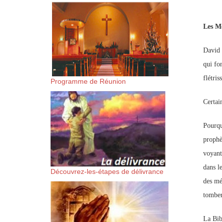
suis-sans-rien-a-moi.mp3 htt
Les M
content/uploads/2018/06/Es-
David 
qui fon
flétris
Programme de Réunion
Certai
Pourqu
prophèt
voyant
dans le
Découvrez-les-étapes de délivrance
des méc
tomber
La Bib