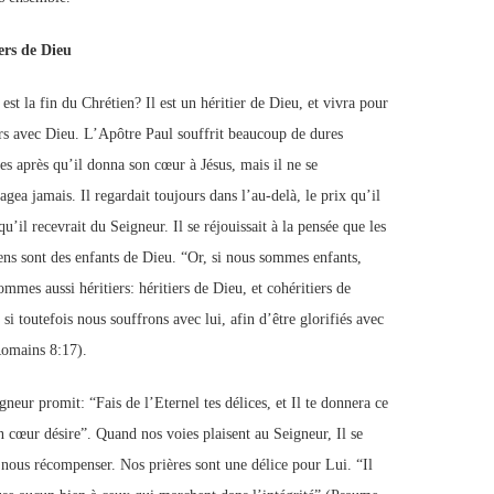
ers de Dieu
est la fin du Chrétien? Il est un héritier de Dieu, et vivra pour
rs avec Dieu. L’Apôtre Paul souffrit beaucoup de dures
es après qu’il donna son cœur à Jésus, mais il ne se
gea jamais. Il regardait toujours dans l’au-delà, le prix qu’il
qu’il recevrait du Seigneur. Il se réjouissait à la pensée que les
ens sont des enfants de Dieu. “Or, si nous sommes enfants,
mmes aussi héritiers: héritiers de Dieu, et cohéritiers de
 si toutefois nous souffrons avec lui, afin d’être glorifiés avec
Romains 8:17).
neur promit: “Fais de l’Eternel tes délices, et Il te donnera ce
n cœur désire”. Quand nos voies plaisent au Seigneur, Il se
à nous récompenser. Nos prières sont une délice pour Lui. “Il