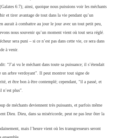
 (Galates 6:7); ainsi, quoique nous puissions voir les méchants
hir et tirer avantage de tout dans la vie pendant qu’un
en aurait à combattre au jour le jour avec un tout petit peu,
evons nous souvenir qu’un moment vient où tout sera réglé.
cheur sera puni – si ce n’est pas dans cette vie, ce sera dans
de à venir.
it: “J’ai vu le méchant dans toute sa puissance; il s’étendait
un arbre verdoyant”. Il peut montrer tout signe de
ité, et être bon à être contemplé; cependant, “il a passé, et
il n’est plus”.
up de méchants deviennent très puissants, et parfois même
ient Dieu. Dieu, dans sa miséricorde, peut ne pas leur ôter la
udainement, mais l’heure vient où les transgresseurs seront
ts ensemble.