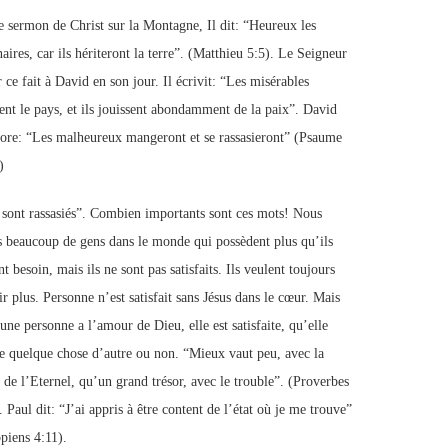
e sermon de Christ sur la Montagne, Il dit: “Heureux les
ires, car ils hériteront la terre”. (Matthieu 5:5). Le Seigneur
r ce fait à David en son jour. Il écrivit: “Les misérables
ent le pays, et ils jouissent abondamment de la paix”. David
core: “Les malheureux mangeront et se rassasieront” (Psaume
)
s sont rassasiés”. Combien importants sont ces mots! Nous
 beaucoup de gens dans le monde qui possèdent plus qu’ils
t besoin, mais ils ne sont pas satisfaits. Ils veulent toujours
r plus. Personne n’est satisfait sans Jésus dans le cœur. Mais
une personne a l’amour de Dieu, elle est satisfaite, qu’elle
e quelque chose d’autre ou non. “Mieux vaut peu, avec la
e de l’Eternel, qu’un grand trésor, avec le trouble”. (Proverbes
 Paul dit: “J’ai appris à être content de l’état où je me trouve”
ppiens 4:11).