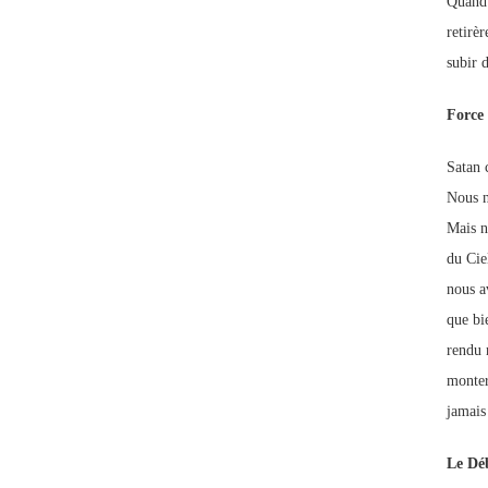
Quand 
retirè
subir 
Force
Satan 
Nous n
Mais n
du Cie
nous a
que bie
rendu 
monter
jamais 
Le Dé