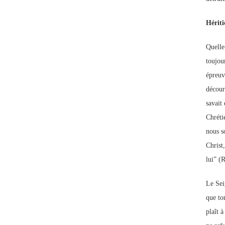
Hériti
Quelle 
toujou
épreuv
découra
savait 
Chréti
nous so
Christ,
lui” (
Le Seig
que to
plaît 