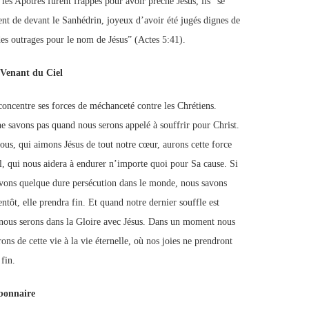
les Apôtres furent frappés pour avoir prêché Jésus, ils “se
rent de devant le Sanhédrin, joyeux d’avoir été jugés dignes de
des outrages pour le nom de Jésus” (Actes 5:41).
 Venant du Ciel
concentre ses forces de méchanceté contre les Chrétiens.
e savons pas quand nous serons appelé à souffrir pour Christ.
ous, qui aimons Jésus de tout notre cœur, aurons cette force
l, qui nous aidera à endurer n’importe quoi pour Sa cause. Si
vons quelque dure persécution dans le monde, nous savons
ntôt, elle prendra fin. Et quand notre dernier souffle est
nous serons dans la Gloire avec Jésus. Dans un moment nous
ons de cette vie à la vie éternelle, où nos joies ne prendront
fin.
bonnaire