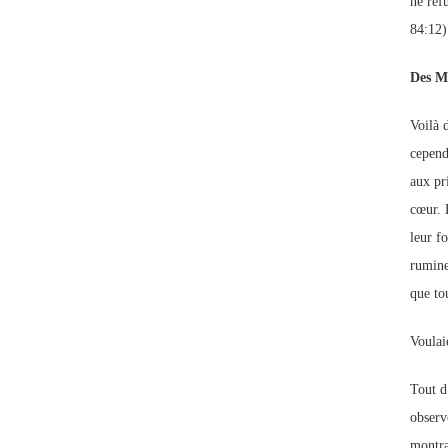
ne ref
84:12)
Des M
Voilà 
cepend
aux pr
cœur. 
leur f
ruminer
que tou
Voulai
Tout d
observ
montra