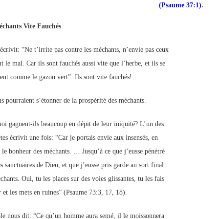
(Psaume 37:1).
p://www.lafoiapostolique.org/wp-
volume.
échants Vite Fauchés
tu-lasse-rempli-de-tritesse.mp3
écrivit: “Ne t’irrite pas contre les méchants, n’envie pas ceux
t le mal. Car ils sont fauchés aussi vite que l’herbe, et ils se
sent comme le gazon vert”. Ils sont vite fauchés!
ns pourraient s’étonner de la prospérité des méchants.
oi gagnent-ils beaucoup en dépit de leur iniquité? L’un des
es écrivit une fois: “Car je portais envie aux insensés, en
 le bonheur des méchants. … Jusqu’à ce que j’eusse pénétré
s sanctuaires de Dieu, et que j’eusse pris garde au sort final
hants. Oui, tu les places sur des voies glissantes, tu les fais
 et les mets en ruines” (Psaume 73:3, 17, 18).
le nous dit: “Ce qu’un homme aura semé, il le moissonnera