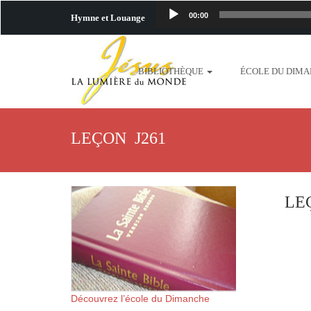
00:00
Hymne et Louange
http://www.lafo
BIBLIOTHÈQUE
ÉCOLE DU DIM
content/uploads/2018/06/b
http://www.lafoiapostolique.org/wp-c
LEÇON J261
taime.mp3 http://www.lafoiapostolique
plus-pres-de-toi.mp3 http:
LE
content/uploads/2018/06/La
http://www.lafoiapostolique.org/wp-con
http://www.lafoiapostolique.org/wp-co
Découvrez l’école du Dimanche