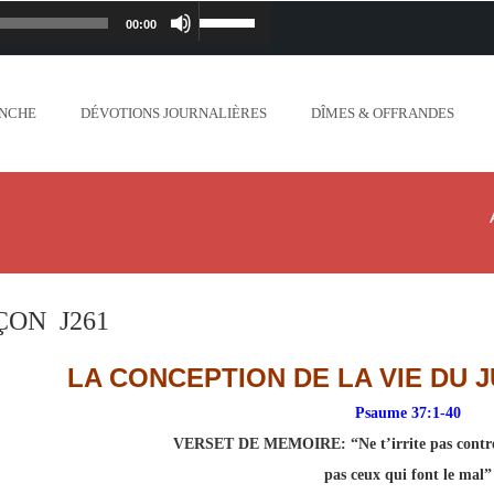
00:00
Lecteur
Utilisez
iapostolique.org/wp-
audio
les
ANCHE
DÉVOTIONS JOURNALIÈRES
DÎMES & OFFRANDES
lanc_plus_blanc_que_neige_.mp3
flèches
ontent/uploads/2018/06/Ne-crains-rien-je-
haut/bas
.org/wp-content/uploads/2018/06/Mon-dieu-
pour
//www.lafoiapostolique.org/wp-
augmenter
ÇON J261
-voix-du-seigneur-mappelle.mp3
ou
LA CONCEPTION DE LA VIE DU J
tent/uploads/2018/06/Dieu-tout-puissant.mp3
diminuer
Psaume 37:1-40
VERSET DE MEMOIRE:
“Ne t’irrite pas contr
ntent/uploads/2018/06/Cantique-tel-que-je-
le
pas ceux qui font le mal”