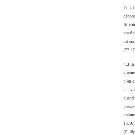
Dans l
débonna
fit voi
possèd
dit en
(22:27
“Et il
voyons
n’en on
en avoi
quand 
possèd
craint
15:16).
(Phili