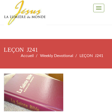
Toggle
Navigati
LEÇON J241
Accueil
Weekly Devotional
LEÇON J241