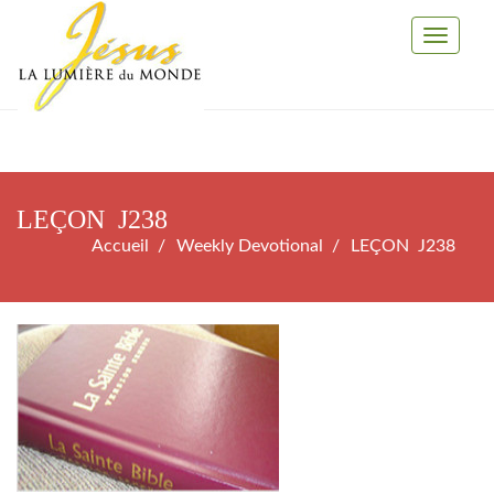
Toggle
Navigati
LEÇON J238
Accueil
Weekly Devotional
LEÇON J238