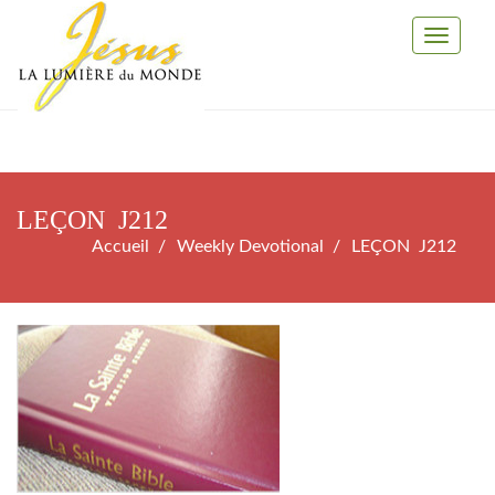
Toggle
Navigati
LEÇON J212
Accueil
Weekly Devotional
LEÇON J212