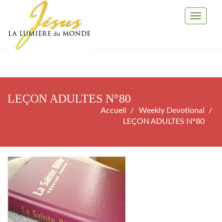
Toggle
Navigati
LEÇON ADULTES N°80
Accueil
Weekly Devotional
LEÇON ADULTES N°80