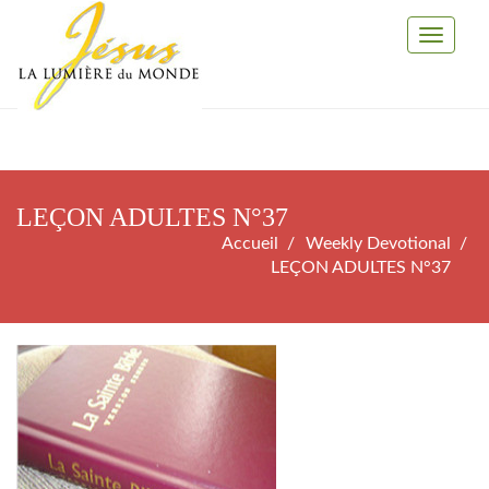
Toggle
Navigati
LEÇON ADULTES N°37
Accueil
Weekly Devotional
LEÇON ADULTES N°37