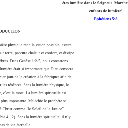
êtes lumière dans le Seigneur. March
p://www.lafoiapostolique.org/wp-
volume.
enfants de lumière!
Ephésiens 5:8
tu-lasse-rempli-de-tritesse.mp3
ODUCTION
ière physique rend la vision possible, assure
sur terre, procure chaleur et confort, et dissipe
nèbres. Dans Genèse 1:2-5, nous constatons
 lumière était si importante que Dieu consacra
ier jour de la création à la fabriquer afin de
r les ténèbres. Sans la lumière physique, le
t, c’est la mort. La lumière spirituelle est
 plus importante. Malachie le prophète se
 à Christ comme “le Soleil de la Justice”
ie 4 : 2). Sans la lumière spirituelle, il n’y
pas de vie éternelle.