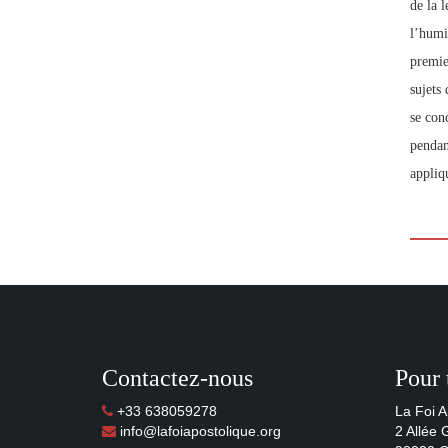
de la 
l’humil
premie
sujets 
se con
pendan
appliq
Contactez-nous
Pour 
+33 638059278
La Foi A
info@lafoiapostolique.org
2 Allée