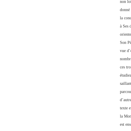
non lo
donné 
la con
à Ses 
oriente
Son Pè
vue d’
nombre
ces tro
étudie
sailla
parcou
d’autr
texte 
la Mon
est ens