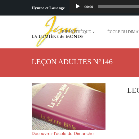
00:00
Hymne et Louange
http://www.lafo
BIBLIOTHÈQUE
ÉCOLE DU DIM
content/uploads/2018/06/b
http://www.lafoiapostolique.org/wp-c
LEÇON ADULTES N°146
taime.mp3 http://www.lafoiapostolique
plus-pres-de-toi.mp3 http:
LE
content/uploads/2018/06/La
http://www.lafoiapostolique.org/wp-con
http://www.lafoiapostolique.org/wp-co
Découvrez l’école du Dimanche