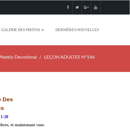
GALERIE DES PHOTOS
DERNIÈRES-NOUVELLES
Weekly Devotional
LEÇON ADULTES N°146
e Des
es
:1-28
èbres, et maintenant vous