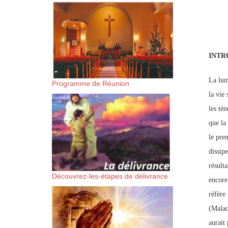
suis-sans-rien-a-moi.mp3 htt
content/uploads/2018/06/Es-
INTR
La lum
Programme de Réunion
la vie 
les té
que la
le prem
dissipe
résulta
Découvrez-les-étapes de délivrance
encore
réfère
(Malach
aurait 