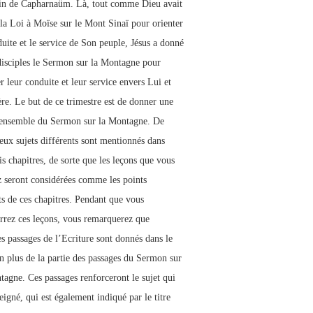
in de Capharnaüm. Là, tout comme Dieu avait
la Loi à Moïse sur le Mont Sinaï pour orienter
duite et le service de Son peuple, Jésus a donné
disciples le Sermon sur la Montagne pour
r leur conduite et leur service envers Lui et
re. Le but de ce trimestre est de donner une
ensemble du Sermon sur la Montagne. De
ux sujets différents sont mentionnés dans
is chapitres, de sorte que les leçons que vous
z seront considérées comme les points
nts de ces chapitres. Pendant que vous
rrez ces leçons, vous remarquerez que
es passages de l’Ecriture sont donnés dans le
en plus de la partie des passages du Sermon sur
tagne. Ces passages renforceront le sujet qui
eigné, qui est également indiqué par le titre