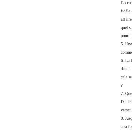
l’accu
fidèle 
affaire
quel st
pourqu
5. Une 
commen
6. La 
dans l
cela se
?
7. Que
Daniel,
verset
8. Jusq
à sa fo