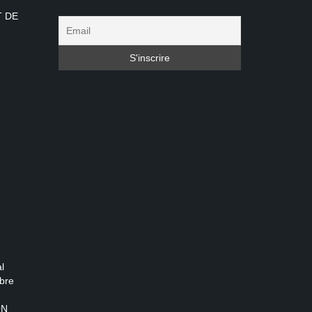
T DE
l
bre
ON