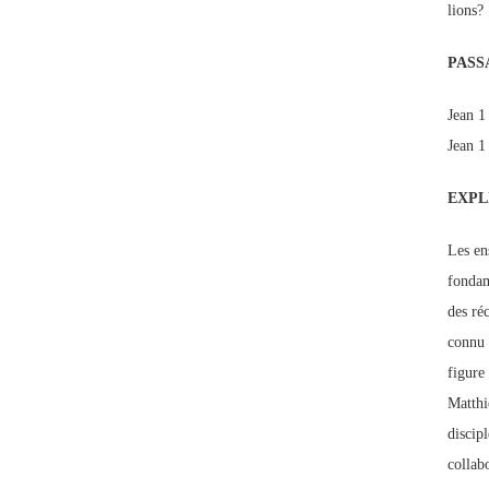
lions?
PASS
Jean 1
Jean 1
EXPL
Les en
fondam
des ré
connu 
figure 
Matthi
discipl
collabo