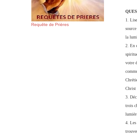
QUES
1. Lis
Requête de Prières
source 
la lumi
2. En 
spirit
votre 
commun
Chréti
Christ
3. Déc
trois c
lumièr
4. Les
trouve