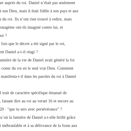
ser auprès du roi. Daniel n’était pas seulement
à son Dieu, mais il était fidèle à son pays et aux
s du roi. Ils n’ont rien trouvé à redire, mais
ratagème ont-ils imaginé contre lui, et
oi ?
fois que le décret a été signé par le roi,
t Daniel a-t-il réagi ?
lumière de la vie de Daniel avait généré la foi
e coeur du roi en le seul vrai Dieu. Comment
 manifesta-t-il dans les paroles du roi à Daniel
l trait de caractère spécifique émanait de
 faisant dire au roi au verset 16 et encore au
 20 : “que tu sers avec persévérance” ?
u’où la lumière de Daniel a-t-elle brillé grâce
i inébranlable et à sa délivrance de la fosse aux