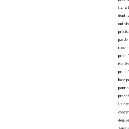
fier à 
dont l
ont ét
précis
par Je
concor
premiè
établis
prophé
base po
pour no
prophé
La deu
concern
déjà r
Temps,