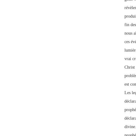
révèle
produi
fin de
nous a
ces évé
lumièr
vrai c
Christ 
problè
est con
Les le
déclar
prophè
déclara
divine
prophé