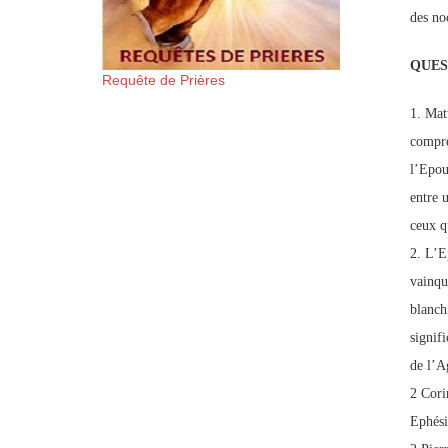
des no
QUES
Requête de Prières
1. Mat
compre
l’Epou
entre 
ceux q
2. L’E
vainque
blanch
signif
de l’A
2 Cori
Ephési