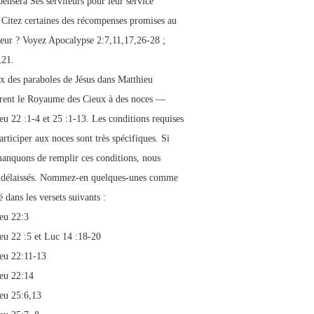
ensera Ses serviteurs pour leur service
. Citez certaines des récompenses promises au
eur ? Voyez Apocalypse 2:7,11,17,26-28 ;
,21.
x des paraboles de Jésus dans Matthieu
ent le Royaume des Cieux à des noces —
eu 22 :1-4 et 25 :1-13. Les conditions requises
rticiper aux noces sont très spécifiques. Si
anquons de remplir ces conditions, nous
 délaissés. Nommez-en quelques-unes comme
 dans les versets suivants :
eu 22:3
eu 22 :5 et Luc 14 :18-20
eu 22:11-13
eu 22:14
eu 25:6,13