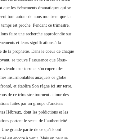
nt que les évènements dramatiques qui se
sent tout autour de nous montrent que la
s temps est proche. Pendant ce trimestre,
llons faire une recherche approfondie sur
nements et leurs significations à la
e de la prophétie. Dans le coeur de chaque
royant, se trouve l’assurance que Jésus-
reviendra sur terre et s’occupera des
mes insurmontables auxquels ce globe
fronté, et établira Son règne ici sur terre.
çons de ce trimestre tournent autour des
ations faites par un groupe d’anciens
tes Hébreux, dont les prédictions et les
tions portent le sceau de l’authenticité
. Une grande partie de ce qu’ils ont
tisé est encore à venir. Mais on peut se