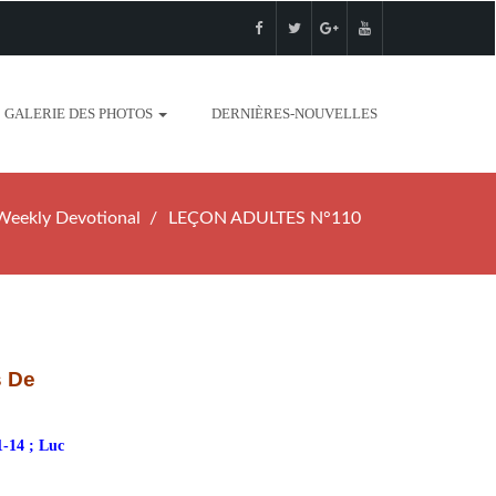
GALERIE DES PHOTOS
DERNIÈRES-NOUVELLES
Weekly Devotional
LEÇON ADULTES N°110
s De
1-14 ; Luc