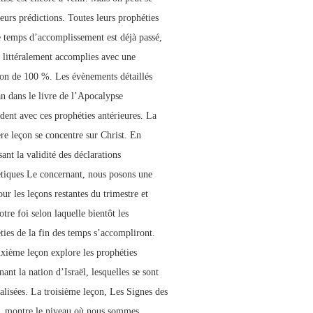
leurs prédictions. Toutes leurs prophéties
e temps d’accomplissement est déjà passé,
é littéralement accomplies avec une
ion de 100 %. Les évènements détaillés
an dans le livre de l’Apocalypse
dent avec ces prophéties antérieures. La
re leçon se concentre sur Christ. En
sant la validité des déclarations
tiques Le concernant, nous posons une
ur les leçons restantes du trimestre et
tre foi selon laquelle bientôt les
ties de la fin des temps s’accompliront.
xième leçon explore les prophéties
ant la nation d’Israël, lesquelles se sont
éalisées. La troisième leçon, Les Signes des
 montre le niveau où nous sommes