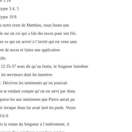
re 3:14
ypse 3:4, 5
ypse 19:8
s notre texte de Matthieu, nous lisons une
e sur un roi qui a fait des noces pour son fils.
z ce qui est arrivé à l’invité qui est venu sans
nt de noces et faites une application
elle.
 12:35-37 nous dit qu’au festin, le Seigneur luimême
 les serviteurs dont les lumières
t. Décrivez les sentiments qu’on pourrait
en se rendant compte qu’on est servi par Jésus
parez-les aux sentiments que Pierre aurait pu
ir lorsque Jésus lui avait lavé les pieds. Voyez
3:6-9.
ès la venue du Seigneur à l’enlèvement, il