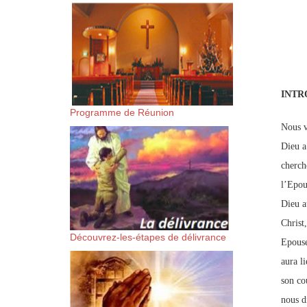
suis-sans-rien-a-moi.mp3 htt
content/uploads/2018/06/Es-
INTR
Programme de Réunion
Nous v
Dieu a
cherch
l’Epou
Dieu au
Christ
Découvrez-les-étapes de délivrance
Epouse
aura l
son cou
nous d