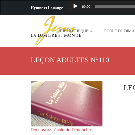
00:00
Hymne et Louange
http://www.lafo
BIBLIOTHÈQUE
ÉCOLE DU DIM
content/uploads/2018/06/b
http://www.lafoiapostolique.org/wp-c
LEÇON ADULTES N°110
taime.mp3 http://www.lafoiapostolique
plus-pres-de-toi.mp3 http:
LE
content/uploads/2018/06/La
http://www.lafoiapostolique.org/wp-con
http://www.lafoiapostolique.org/wp-co
Découvrez l’école du Dimanche