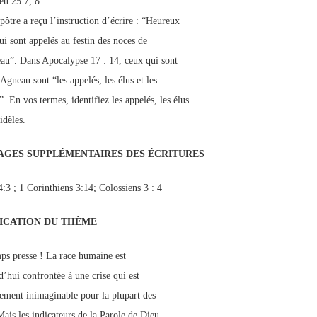
eu 25:7, 8
pôtre a reçu l’instruction d’écrire : “Heureux
ui sont appelés au festin des noces de
au”. Dans Apocalypse 17 : 14, ceux qui sont
Agneau sont “les appelés, les élus et les
”. En vos termes, identifiez les appelés, les élus
fidèles.
AGES SUPPLÉMENTAIRES DES
ÉCRITURES
4:3 ; 1 Corinthiens 3:14; Colossiens 3 : 4
ICATION DU THÈME
ps presse ! La race humaine est
d’hui confrontée à une crise qui est
alement inimaginable pour la plupart des
Mais les indicateurs de la Parole de Dieu