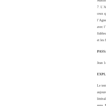
Matthi
7. L’A
ceux q
l’Agne
avec l’
fidèles
et les 
PASS
Jean 1
EXPL
Le tem
aujour
littér
gens. 