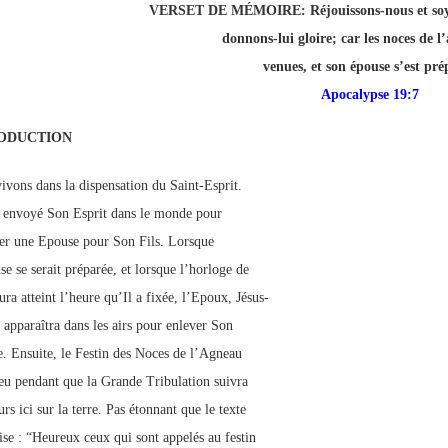
VERSET DE MÉMOIRE:
Réjouissons-nous et soy
p://www.lafoiapostolique.org/wp-
volume.
donnons-lui gloire; car les noces de l
venues, et son épouse s’est pré
tu-lasse-rempli-de-tritesse.mp3
Apocalypse 19:7
ODUCTION
ivons dans la dispensation du Saint-Esprit.
 envoyé Son Esprit dans le monde pour
er une Epouse pour Son Fils. Lorsque
se se serait préparée, et lorsque l’horloge de
ra atteint l’heure qu’Il a fixée, l’Epoux, Jésus-
, apparaîtra dans les airs pour enlever Son
. Ensuite, le Festin des Noces de l’Agneau
ieu pendant que la Grande Tribulation suivra
rs ici sur la terre. Pas étonnant que le texte
ise : “Heureux ceux qui sont appelés au festin