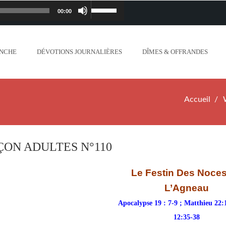
00:00
Lecteur
Utilisez
iapostolique.org/wp-
audio
les
ANCHE
DÉVOTIONS JOURNALIÈRES
DÎMES & OFFRANDES
lanc_plus_blanc_que_neige_.mp3
flèches
ontent/uploads/2018/06/Ne-crains-rien-je-
haut/bas
Accueil
.org/wp-content/uploads/2018/06/Mon-dieu-
pour
//www.lafoiapostolique.org/wp-
augmenter
ÇON ADULTES N°110
-voix-du-seigneur-mappelle.mp3
ou
Le Festin Des Noce
tent/uploads/2018/06/Dieu-tout-puissant.mp3
L’Agneau
diminuer
Apocalypse 19 : 7-9 ; Matthieu 22:
ntent/uploads/2018/06/Cantique-tel-que-je-
le
12:35-38