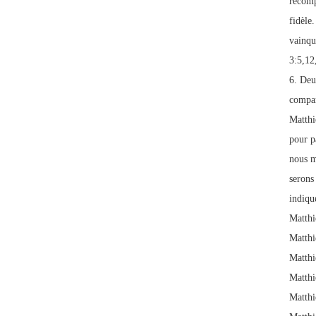
récomp
fidèle
vainqu
3:5,12
6. Deu
compar
Matthi
pour pa
nous m
serons
indiqué
Matthi
Matthi
Matthi
Matthi
Matthi