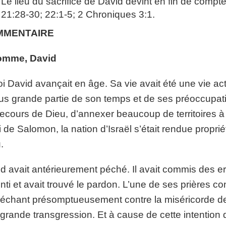
Le lieu du sacrifice de David devint en fin de compt
21:28-30; 22:1-5; 2 Chroniques 3:1.
MMENTAIRE
omme, David
oi David avançait en âge. Sa vie avait été une vie acti
lus grande partie de son temps et de ses préoccupati
ecours de Dieu, d’annexer beaucoup de territoires 
i de Salomon, la nation d’Israël s’était rendue propriét
.
d avait antérieurement péché. Il avait commis des err
nti et avait trouvé le pardon. L’une de ses prières co
échant présomptueusement contre la miséricorde de
grande transgression. Et à cause de cette intention 