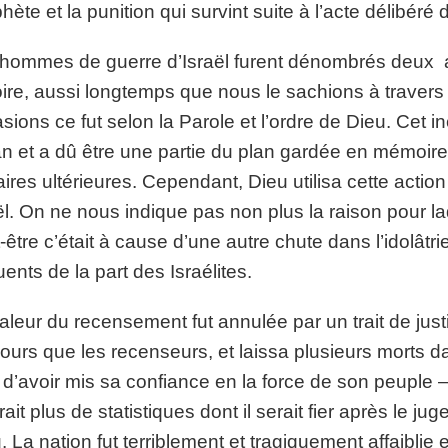
hète et la punition qui survint suite à l’acte délibéré 
hommes de guerre d’Israël furent dénombrés deux a
oire, aussi longtemps que nous le sachions à travers
sions ce fut selon la Parole et l’ordre de Dieu. Cet i
n et a dû être une partie du plan gardée en mémoir
taires ultérieures. Cependant, Dieu utilisa cette actio
ël. On ne nous indique pas non plus la raison pour l
-être c’était à cause d’une autre chute dans l’idolâtr
uents de la part des Israélites.
aleur du recensement fut annulée par un trait de justi
ours que les recenseurs, et laissa plusieurs morts d
t d’avoir mis sa confiance en la force de son peuple –
rait plus de statistiques dont il serait fier après le 
. La nation fut terriblement et tragiquement affaiblie