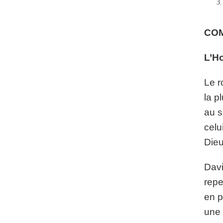
CO
L’H
Le r
la p
au s
celu
Dieu
Davi
repe
en p
une 