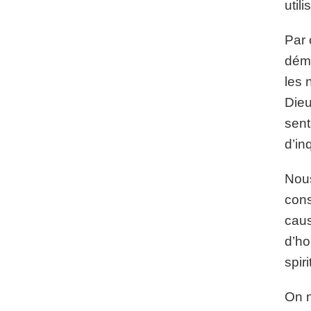
util
Par 
démo
les 
Dieu
sent
d’in
Nous
cons
caus
d’ho
spiri
On n