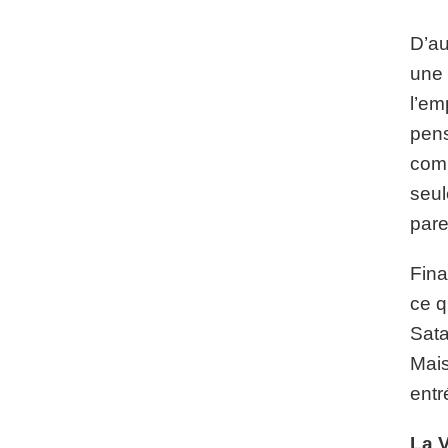
D’au
une 
l’em
pens
comp
seul
pare
Fina
ce q
Sata
Mais
entr
La 