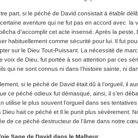
tre part, si le péché de David consistait à établir d
certaine aventure qui ne fut pas en accord avec la 
pêcha d’accomplir cet acte insensé. Après la peste, D
er habituellement comme sécurité pour lui. Il fut pou
ter sur le Dieu Tout-Puissant. La nécessité de marche
e voix de Dieu, fut portée à son attention par ces sé
ils qui ne sont connus ni dans l’histoire sainte, ni dan
lement, si le péché de David était dû à l’orgueil, il a
ue ce péché odieux fut démasqué, ainsi, il s’en débarr
n utilise le plus souvent l’orgueil dans ses tentati
 Dieu hait ce péché et Il le punit plus sévèrement. 
ée de ce péché destructeur de l’âme dans notre cœur
Voie Sage de David dans le Malheur