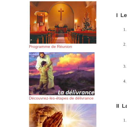
suis-sans-rien-a-moi.mp3 htt
I Le
content/uploads/2018/06/Es-
Programme de Réunion
Découvrez-les-étapes de délivrance
II L