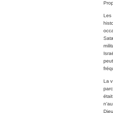
Prop
Les 
hist
occa
Sata
mili
Isra
peut
fréq
La v
parc
étai
n’au
Dieu