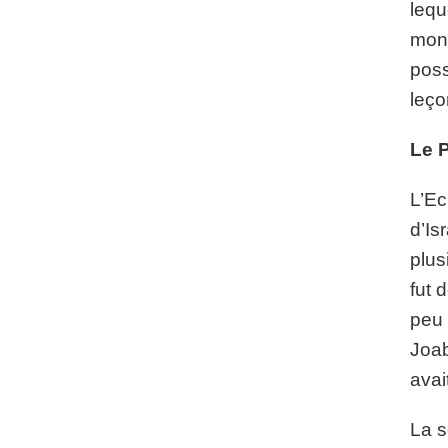
lequ
mont
poss
leço
Le 
L’Ec
d’Is
plus
fut 
peu 
Joab
avai
La s