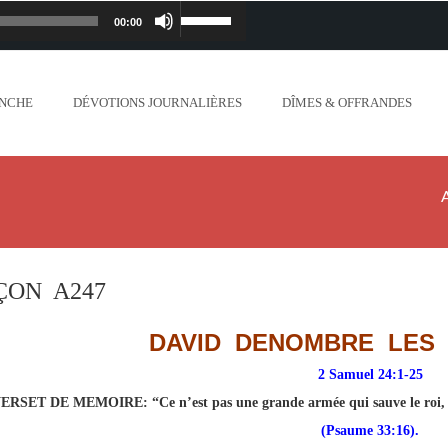
00:00
Lecteur
Utilisez
iapostolique.org/wp-
audio
les
ANCHE
DÉVOTIONS JOURNALIÈRES
DÎMES & OFFRANDES
lanc_plus_blanc_que_neige_.mp3
flèches
ontent/uploads/2018/06/Ne-crains-rien-je-
haut/bas
.org/wp-content/uploads/2018/06/Mon-dieu-
pour
//www.lafoiapostolique.org/wp-
augmenter
ÇON A247
-voix-du-seigneur-mappelle.mp3
ou
DAVID DENOMBRE LES 
tent/uploads/2018/06/Dieu-tout-puissant.mp3
diminuer
2 Samuel 24:1-25
ERSET DE MEMOIRE
: “Ce n’est pas une grande armée qui sauve le roi, 
ntent/uploads/2018/06/Cantique-tel-que-je-
le
(Psaume 33:16).