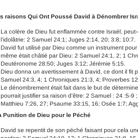
p://www.lafoiapostolique.org/wp-
volume.
s raisons Qui Ont Poussé David à Dénombrer Isr
tu-lasse-rempli-de-tritesse.mp3
La colère de Dieu fut enflammée contre Israël, peut
l’idolâtrie: 2 Samuel 24:1; Juges 2:14, 20; 3:8; 10:7.
David fut utilisé par Dieu comme un instrument pour 
même était châtié par Dieu: 2 Samuel 24:1, 2; 1 Chr
Deutéronome 28:50; Juges 3:12; Jérémie 5:15.
Dieu donna un avertissement à David, ce dont il fit p
Samuel 24:3, 4; 1 Chroniques 21:3, 4; Proverbes 12:
Le dénombrement était fait dans le but de déterminer 
pourrait justifier sa raison d’être: 2 Samuel : 24 :5
Matthieu 7:26, 27; Psaume 33:15, 16; Osée 1:7; Ag
a Punition de Dieu pour le Péché
David se repentit de son péché faisant pour cela un