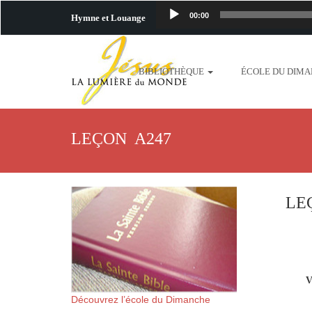
00:00
Hymne et Louange
http://www.lafo
BIBLIOTHÈQUE
ÉCOLE DU DIM
content/uploads/2018/06/b
http://www.lafoiapostolique.org/wp-c
LEÇON A247
taime.mp3 http://www.lafoiapostolique
plus-pres-de-toi.mp3 http:
LE
content/uploads/2018/06/La
http://www.lafoiapostolique.org/wp-con
V
http://www.lafoiapostolique.org/wp-co
Découvrez l’école du Dimanche