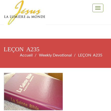
Toggle
Navigati
LEÇON A235
Accueil
Weekly Devotional
LEÇON A235