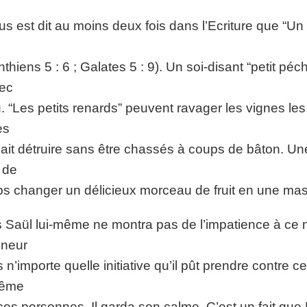
ous est dit au moins deux fois dans l’Ecriture que “Un 
nthiens 5 : 6 ; Galates 5 : 9). Un soi-disant “petit pé
ec
. “Les petits renards” peuvent ravager les vignes les 
es
sait détruire sans être chassés à coups de bâton. Un
 de
s changer un délicieux morceau de fruit en une mass
 Saül lui-même ne montra pas de l’impatience à ce 
gneur
 n’importe quelle initiative qu’il pût prendre contre ce
même
ces personnes. Il garda son calme. C’est un fait que 