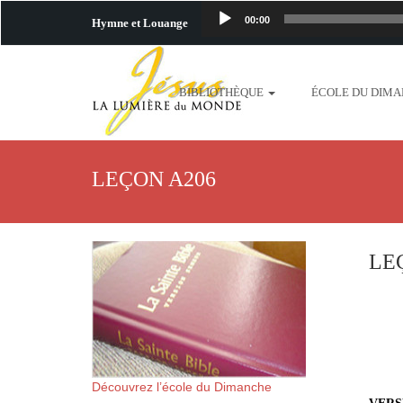
00:00
Hymne et Louange
http://www.lafo
BIBLIOTHÈQUE
ÉCOLE DU DIM
content/uploads/2018/06/b
http://www.lafoiapostolique.org/wp-c
LEÇON A206
taime.mp3 http://www.lafoiapostolique
plus-pres-de-toi.mp3 http:
LE
content/uploads/2018/06/La
http://www.lafoiapostolique.org/wp-con
http://www.lafoiapostolique.org/wp-co
Découvrez l’école du Dimanche