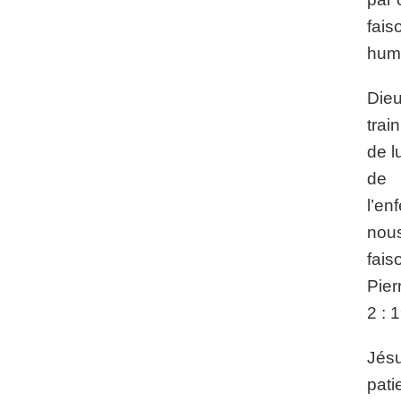
fais
hum
Dieu
train
de l
de
l’en
nou
fais
Pier
2 : 1
Jésu
pati