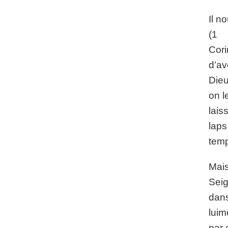
Il n
(1
Cori
d’av
Dieu
on l
lais
laps
temp
Mais
Sei
dans
lui
par 