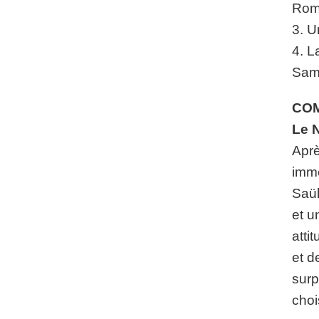
Roma
3. U
4. L
Samu
COM
Le 
Aprè
imm
Saül
et u
atti
et d
surp
choi