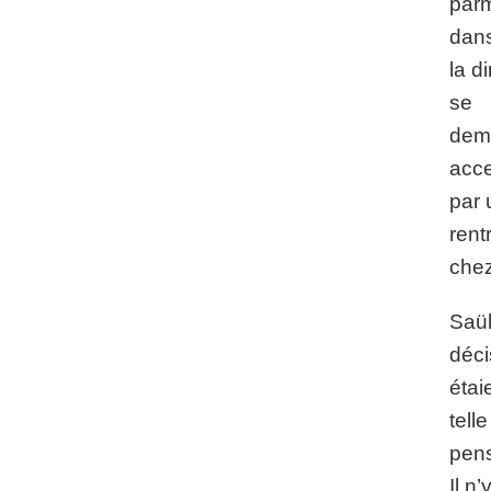
parm
dan
la d
se
dema
acc
par 
rent
chez
Saül
déci
étai
telle
pens
Il n’