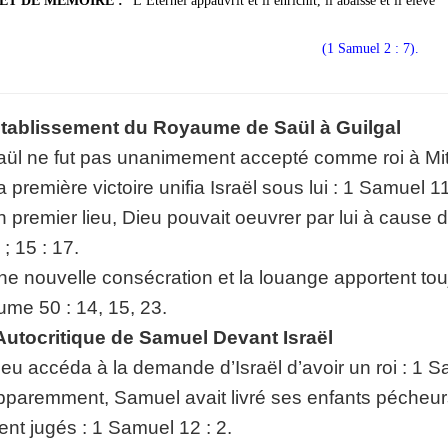
ET DE MEMOIRE :
“L’Eternel appauvrit et il enrichit, il abaisse et il élève”
p://www.lafoiapostolique.org/wp-
volume.
(1 Samuel 2 : 7).
tu-lasse-rempli-de-tritesse.mp3
Etablissement du Royaume de Saül à Guilgal
aül ne fut pas unanimement accepté comme roi à Mit
a première victoire unifia Israël sous lui : 1 Samuel 11
n premier lieu, Dieu pouvait oeuvrer par lui à cause d
 ; 15 : 17.
ne nouvelle consécration et la louange apportent toujo
me 50 : 14, 15, 23.
’Autocritique de Samuel Devant Israël
ieu accéda à la demande d’Israël d’avoir un roi : 1 Sam
pparemment, Samuel avait livré ses enfants pécheurs 
ent jugés : 1 Samuel 12 : 2.