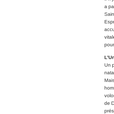
a pa
Sain
Espr
accu
vital
pour
L’Un
Un p
nata
Mais
homm
volo
de D
prés