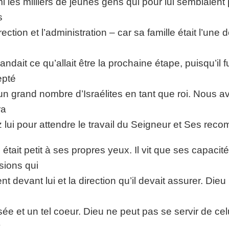
i les milliers de jeunes gens qui pour lui semblaien
s
irection et l’administration – car sa famille était l’une 
ndait ce qu’allait être la prochaine étape, puisqu’il
epté
un grand nombre d’Israélites en tant que roi. Nous avo
ra
 lui pour attendre le travail du Seigneur et Ses rec
 était petit à ses propres yeux. Il vit que ses capaci
sions qui
ent devant lui et la direction qu’il devait assurer. Die
ée et un tel coeur. Dieu ne peut pas se servir de celu
y