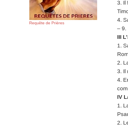
3. I
Timo
4. S
Requête de Prières
– 9.
III 
1. S
Roma
2. L
3. I
4. E
comm
IV L
1. L
Psau
2. L