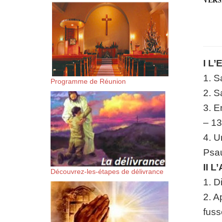
VERS
suis-sans-rien-a-moi.mp3 htt
content/uploads/2018/06/Es-
I L’
1. S
Programme de Réunion
2. S
3. E
– 13
4. U
Psau
II L
Découvrez-les-étapes de délivrance
1. D
2. A
fuss