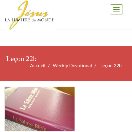
Toggle
Navigati
Leçon 22b
Accueil
Weekly Devotional
Leçon 22b