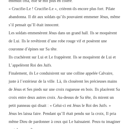
entendit cela, elle se mit plus en colère.
« Crucifie-Le ! Crucifie-Le », crièrent-ils encore plus fort. Pilate
abandonna. Il dit aux soldats qu’ils pouvaient emmener Jésus, même
s’il pensait qu’Il était innocent.
Les soldats emmenèrent Jésus dans un grand hall. Ils se moquèrent
de Lui. Ils le revêtirent d’une robe rouge vif et posèrent une
couronne d’épines sur Sa tête.
Ils crachèrent sur Lui et Le frappèrent. Ils se moquèrent de Lui et
L’appelèrent Roi des Juifs.
Finalement, ils Le conduisirent sur une colline appelée Calvaire,
juste à l’extérieur de la ville. Là, ils clouèrent les précieuses mains
de Jésus et Ses pieds sur une croix rugueuse en bois. Ils placèrent Sa
croix entre deux autres croix. Au-dessus de Sa tête, ils mirent un
petit panneau qui disait : « Celui-ci est Jésus le Roi des Juifs. »
Jésus les laissa faire. Pendant qu’Il était pendu sur la croix, Il pria
même Dieu de pardonner à ceux qui Le haïssaient. Peux-tu imaginer