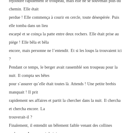
rejoindre rapidement le troupeau, mais elle ne se souvenait plus du
chemin. Elle était
perdue ! Elle commença à courir en cercle, toute désespérée. Puis
elle tomba dans un lieu
escarpé et se coinça la patte entre deux rochers. Elle était prise au
piège ! Elle bêla et bêla
encore, mais personne ne l’entendit. Et si les loups la trouvaient ici
?
Pendant ce temps, le berger avait rassemblé son troupeau pour la
nuit. Il compta ses bêtes
pour s’assurer qu’elle était toutes là. Attends ! Une petite brebis
manquait ! Il prit
rapidement ses affaires et partit la chercher dans la nuit. Il chercha
et chercha encore. La
trouverait-il ?
Finalement, il entendit un bêlement faible venant des collines