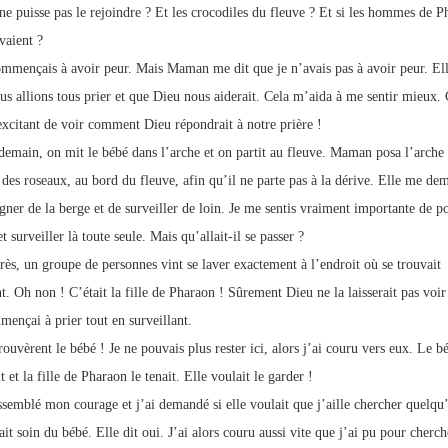
ne puisse pas le rejoindre ? Et les crocodiles du fleuve ? Et si les hommes de P
vaient ?
ommençais à avoir peur. Mais Maman me dit que je n’avais pas à avoir peur. Ell
us allions tous prier et que Dieu nous aiderait. Cela m’aida à me sentir mieux.
 excitant de voir comment Dieu répondrait à notre prière !
demain, on mit le bébé dans l’arche et on partit au fleuve. Maman posa l’arche
 des roseaux, au bord du fleuve, afin qu’il ne parte pas à la dérive. Elle me de
gner de la berge et de surveiller de loin. Je me sentis vraiment importante de p
et surveiller là toute seule. Mais qu’allait-il se passer ?
rès, un groupe de personnes vint se laver exactement à l’endroit où se trouvait
t. Oh non ! C’était la fille de Pharaon ! Sûrement Dieu ne la laisserait pas voir
mençai à prier tout en surveillant.
rouvèrent le bébé ! Je ne pouvais plus rester ici, alors j’ai couru vers eux. Le b
t et la fille de Pharaon le tenait. Elle voulait le garder !
assemblé mon courage et j’ai demandé si elle voulait que j’aille chercher quelqu
it soin du bébé. Elle dit oui. J’ai alors couru aussi vite que j’ai pu pour cherc