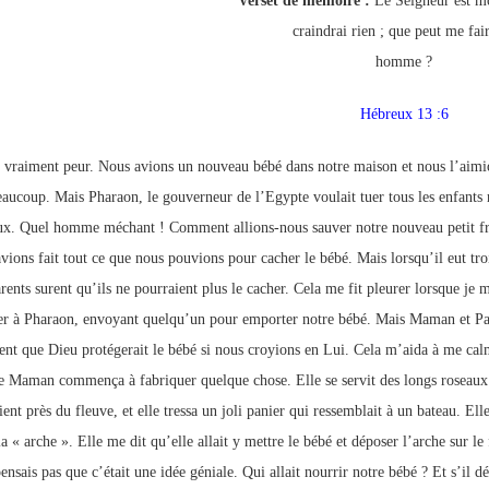
Verset de mémoire :
Le Seigneur est mo
p://www.lafoiapostolique.org/wp-
volume.
craindrai rien ; que peut me fai
homme ?
tu-lasse-rempli-de-tritesse.mp3
Hébreux 13 :6
s vraiment peur. Nous avions un nouveau bébé dans notre maison et nous l’aimi
eaucoup. Mais Pharaon, le gouverneur de l’Egypte voulait tuer tous les enfants
x. Quel homme méchant ! Comment allions-nous sauver notre nouveau petit fr
vions fait tout ce que nous pouvions pour cacher le bébé. Mais lorsqu’il eut tro
rents surent qu’ils ne pourraient plus le cacher. Cela me fit pleurer lorsque je 
er à Pharaon, envoyant quelqu’un pour emporter notre bébé. Mais Maman et P
ent que Dieu protégerait le bébé si nous croyions en Lui. Cela m’aida à me cal
e Maman commença à fabriquer quelque chose. Elle se servit des longs roseaux
ent près du fleuve, et elle tressa un joli panier qui ressemblait à un bateau. Ell
a « arche ». Elle me dit qu’elle allait y mettre le bébé et déposer l’arche sur le 
ensais pas que c’était une idée géniale. Qui allait nourrir notre bébé ? Et s’il dé