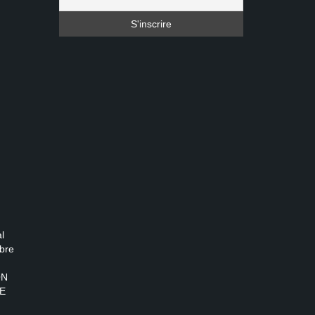
l
bre
ON
E