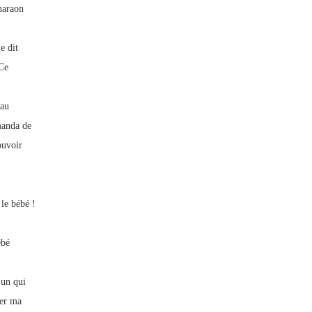
haraon
e dit
 Ce
 au
manda de
ouvoir
 le bébé !
ébé
’un qui
her ma