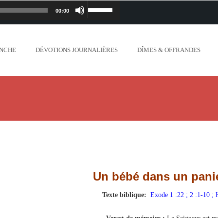
00:00
Lecteur
Utilisez
iapostolique.org/wp-
audio
les
ANCHE
DÉVOTIONS JOURNALIÈRES
DÎMES & OFFRANDES
lanc_plus_blanc_que_neige_.mp3
flèches
ontent/uploads/2018/06/Ne-crains-rien-je-
haut/bas
.org/wp-content/uploads/2018/06/Mon-dieu-
pour
//www.lafoiapostolique.org/wp-
augmenter
-voix-du-seigneur-mappelle.mp3
ou
Un bébé dans un pani
tent/uploads/2018/06/Dieu-tout-puissant.mp3
diminuer
Texte biblique:
Exode 1 :22 ; 2 :1-10 ;
ntent/uploads/2018/06/Cantique-tel-que-je-
le