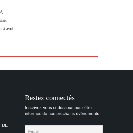
é,
oïse.
s à avoir
Restez connectés
Inscrivez-vous ci-dessous pour être
informés de nos prochains événements
T DE