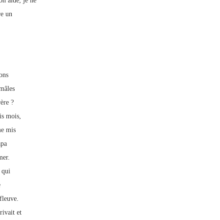
n aide, je ne
re un
ons
 mâles
ère ?
is mois,
me mis
apa
mer.
 qui
e
fleuve.
rivait et