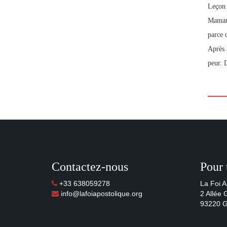
Leçon
Maman.
parce 
Après 
peur. 
Contactez-nous
Pour 
+33 638059278
La Foi A
info@lafoiapostolique.org
2 Allée
93220 