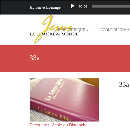
00:00
Hymne et Louange
http://www.lafo
BIBLIOTHÈQUE
ÉCOLE DU DIM
content/uploads/2018/06/b
http://www.lafoiapostolique.org/wp-c
33a
taime.mp3 http://www.lafoiapostolique
plus-pres-de-toi.mp3 http:
33a
content/uploads/2018/06/La
http://www.lafoiapostolique.org/wp-con
http://www.lafoiapostolique.org/wp-co
Découvrez l’école du Dimanche