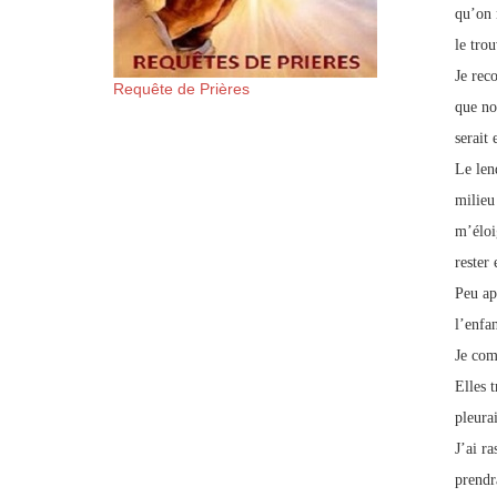
qu’on 
le trou
Je rec
Requête de Prières
que no
serait
Le len
milieu
m’éloi
rester 
Peu ap
l’enfan
Je com
Elles t
pleurai
J’ai r
prendra