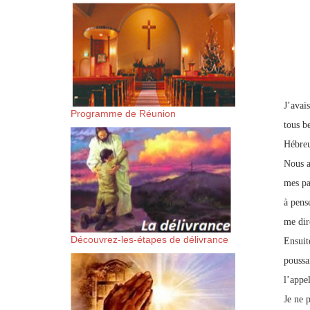
suis-sans-rien-a-moi.mp3 htt
content/uploads/2018/06/Es-
J’avai
Programme de Réunion
tous b
Hébreu
Nous a
mes pa
à pens
me dir
Découvrez-les-étapes de délivrance
Ensuit
poussai
l’appel
Je ne p