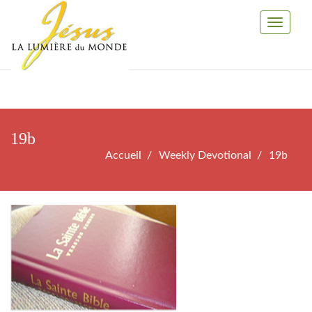
Toggle
Navigati
19b
Accueil
Weekly Devotional
19b