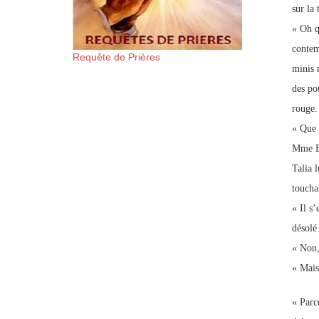
sur la 
« Oh q
contem
Requête de Prières
minis 
des po
rouge.
« Que 
Mme Ev
Talia l
toucha 
« Il s’
désolé 
« Non,
« Mais
« Parc