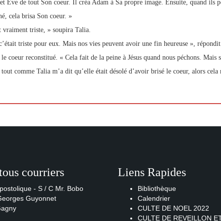
t Eve de tout Son coeur. Il créa Adam à Sa propre image. Ensuite, quand ils pé
né, cela brisa Son coeur. »
 vraiment triste, » soupira Talia.
c’était triste pour eux. Mais nos vies peuvent avoir une fin heureuse », répondi
, le coeur reconstitué. « Cela fait de la peine à Jésus quand nous péchons. Mais 
 tout comme Talia m’a dit qu’elle était désolé d’avoir brisé le coeur, alors cela
tous courriers
Liens Rapides
postolique - S / C Mr. Bobo
Bibliothèque
 Georges Guyonnet
Calendrier
Gagny
CULTE DE NOEL 2022
CULTE DE REVEILLON E