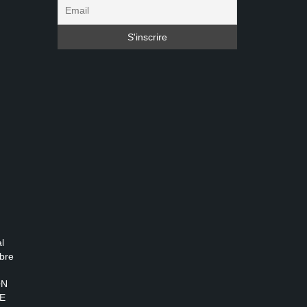
l
bre
ON
E