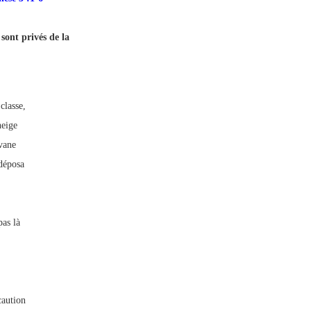
sont privés de la
classe,
neige
vane
 déposa
pas là
caution