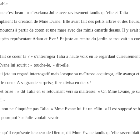
table.
ue c’est beau ! » s’exclama Julie avec ravissement tandis qu’elle et Talia
plaient la création de Mme Evane. Elle avait fait des petits arbres et des fleurs,
moutons à partir de coton et une mare avec des minis canards dessus. Il y avai
upées représentant Adam et Eve ! Et juste au centre du jardin se trouvait un co
fait ce coeur là ? » s’interrogea Talia à haute voix en le regardant curieusement
ane lui sourit : « touche-le, » dit-elle.
ui jeta un regard interrogatif mais lorsque sa maîtresse acquiesça, elle avança et
le coeur. A sa grande surprise, il se divisa en deux !
est brisé ! » dit Talia en se retournant vers sa maîtresse. « Oh Mme Evane, je su
! »
 non ne t’inquiète pas Talia. » Mme Evane lui fit un câlin. « Il est supposé se br
 pourquoi ? » Julie voulait savoir.
e qu’il représente le coeur de Dieu », dit Mme Evane tandis qu’elle rassemblai