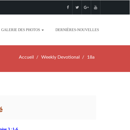
GALERIE DES PHOTOS
DERNIÈRES-NOUVELLES
Accueil
Weekly Devotional
18a
é
èse 3 :1-6