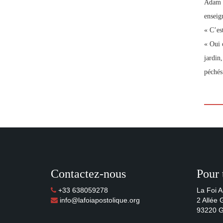
Adam e
enseig
« C’est
« Oui 
jardin
péchés
Contactez-nous
Pour 
+33 638059278
La Foi A
info@lafoiapostolique.org
2 Allée
93220 