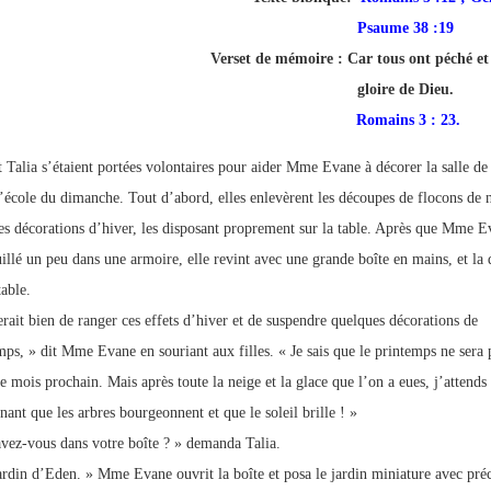
p://www.lafoiapostolique.org/wp-
Psaume 38 :19
volume.
Verset de mémoire :
Car tous ont péché et 
tu-lasse-rempli-de-tritesse.mp3
gloire de Dieu.
Romains 3 : 23.
et Talia s’étaient portées volontaires pour aider Mme Evane à décorer la salle de 
l’école du dimanche. Tout d’abord, elles enlevèrent les découpes de flocons de 
res décorations d’hiver, les disposant proprement sur la table. Après que Mme E
uillé un peu dans une armoire, elle revint avec une grande boîte en mains, et la
table.
erait bien de ranger ces effets d’hiver et de suspendre quelques décorations de
mps, » dit Mme Evane en souriant aux filles. « Je sais que le printemps ne sera 
e mois prochain. Mais après toute la neige et la glace que l’on a eues, j’attends
nant que les arbres bourgeonnent et que le soleil brille ! »
vez-vous dans votre boîte ? » demanda Talia.
ardin d’Eden. » Mme Evane ouvrit la boîte et posa le jardin miniature avec pré