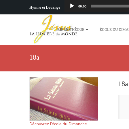
00:00
Hymne et Louange
http://www.lafo
BIBLIOTHÈQUE
ÉCOLE DU DIM
content/uploads/2018/06/b
http://www.lafoiapostolique.org/wp-c
18a
taime.mp3 http://www.lafoiapostolique
plus-pres-de-toi.mp3 http:
18a
content/uploads/2018/06/La
http://www.lafoiapostolique.org/wp-con
http://www.lafoiapostolique.org/wp-co
Découvrez l’école du Dimanche