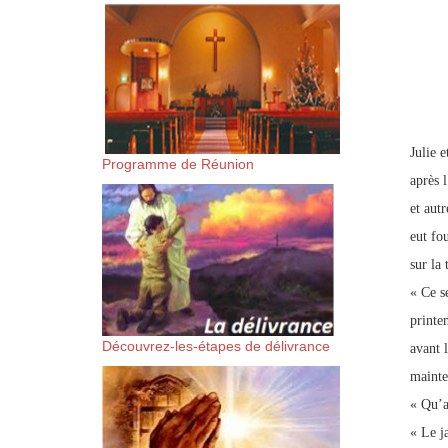
suis-sans-rien-a-moi.mp3 htt
content/uploads/2018/06/Es-
Julie 
Programme de Réunion
après 
et aut
eut fo
sur la 
« Ce s
printe
Découvrez-les-étapes de délivrance
avant l
mainte
« Qu’a
« Le j