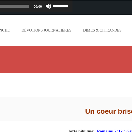
00:00
Lecteur
Utilisez
iapostolique.org/wp-
audio
les
ANCHE
DÉVOTIONS JOURNALIÈRES
DÎMES & OFFRANDES
lanc_plus_blanc_que_neige_.mp3
flèches
ontent/uploads/2018/06/Ne-crains-rien-je-
haut/bas
.org/wp-content/uploads/2018/06/Mon-dieu-
pour
//www.lafoiapostolique.org/wp-
augmenter
-voix-du-seigneur-mappelle.mp3
ou
tent/uploads/2018/06/Dieu-tout-puissant.mp3
Un coeur bris
diminuer
ntent/uploads/2018/06/Cantique-tel-que-je-
le
Texte biblique:
Romains 5 :12 ; Gen