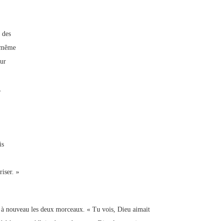
 des
t même
eur
.
is
iser. »
t à nouveau les deux morceaux. « Tu vois, Dieu aimait