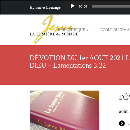
00:00
Hymne et Louange
http://www.lafo
BIBLIOTHÈQUE
ÉCOLE DU DIM
content/uploads/2018/06/b
http://www.lafoiapostolique.org/wp-c
DÉVOTION DU 1er AOUT 2021 
taime.mp3 http://www.lafoiapostolique
DIEU – Lamentations 3:22
plus-pres-de-toi.mp3 http:
content/uploads/2018/06/La
DÉV
http://www.lafoiapostolique.org/wp-con
août 
http://www.lafoiapostolique.org/wp-co