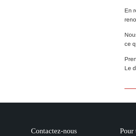
En r
reno
Nous
ce q
Pren
Le d
Contactez-nous
Pour 