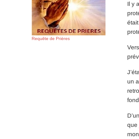
Il y
prot
étai
prot
Requête de Prières
Vers
prév
J’ét
un a
retr
fond
D’un
que 
mon 