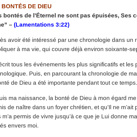
p://www.lafoiapostolique.org/wp-
 BONTÉS DE DIEU
volume.
 bontés de l’Éternel ne sont pas épuisées, Ses 
tu-lasse-rempli-de-tritesse.mp3
me” –
(Lamentations 3:22)
ès avoir été intéressé par une chronologie dans un re
pliquer à ma vie, qui couvre déjà environ soixante-se
 écrit tous les événements les plus significatifs et le
nologique. Puis, en parcourant la chronologie de ma vi
onté de Dieu a été importante pendant tout ce temps
is ma naissance, la bonté de Dieu à mon égard me se
is de naître dans un foyer chrétien, et qu’Il ne m’ai
 m’a permis de vivre jusqu’à ce que je Lui donne m
és envers moi.