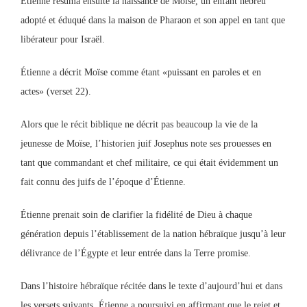
Étienne résuma ensuite la naissance de Moïse, un enfant hébreu
adopté et éduqué dans la maison de Pharaon et son appel en tant que
libérateur pour Israël.
Étienne a décrit Moïse comme étant «puissant en paroles et en
actes» (verset 22).
Alors que le récit biblique ne décrit pas beaucoup la vie de la
jeunesse de Moïse, l’historien juif Josephus note ses prouesses en
tant que commandant et chef militaire, ce qui était évidemment un
fait connu des juifs de l’époque d’Étienne.
Étienne prenait soin de clarifier la fidélité de Dieu à chaque
génération depuis l’établissement de la nation hébraïque jusqu’à leur
délivrance de l’Égypte et leur entrée dans la Terre promise.
Dans l’histoire hébraïque récitée dans le texte d’aujourd’hui et dans
les versets suivants, Étienne a poursuivi en affirmant que le rejet et