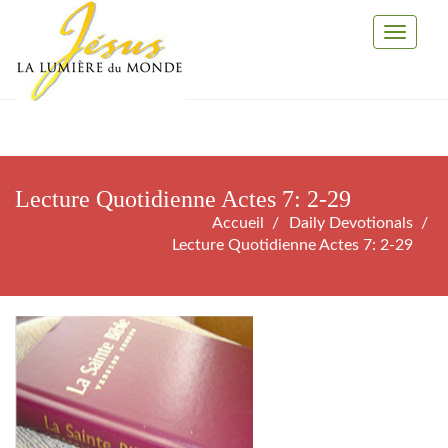
Toggle
Navigati
Lecture Quotidienne Actes 7: 2-29
Accueil
Daily Devotionals
Lecture Quotidienne Actes 7: 2-29