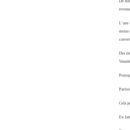
De nom
revenu 
L’une 
moins 
conver
Des ét
Vasude
Pourqu
Parfoi
Cela pe
En fai