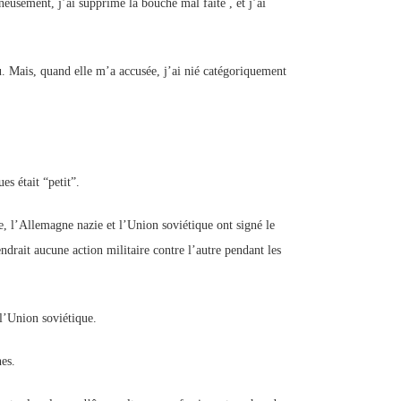
eusement, j’ai supprimé la bouche mal faite , et j’ai
u. Mais, quand elle m’a accusée, j’ai nié catégoriquement
s était “petit”.
 l’Allemagne nazie et l’Union soviétique ont signé le
drait aucune action militaire contre l’autre pendant les
 l’Union soviétique.
es.