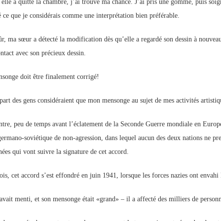
elle a quitté la chambre, j’ai trouvé ma chance. J’ai pris une gomme, puis soign
é ce que je considérais comme une interprétation bien préférable.
ûr, ma sœur a détecté la modification dès qu’elle a regardé son dessin à nouvea
ontact avec son précieux dessin.
songe doit être finalement corrigé!
part des gens considéraient que mon mensonge au sujet de mes activités artistique
ntre, peu de temps avant l’éclatement de la Seconde Guerre mondiale en Europe,
germano-soviétique de non-agression, dans lequel aucun des deux nations ne pren
nées qui vont suivre la signature de cet accord.
ois, cet accord s’est effondré en juin 1941, lorsque les forces nazies ont envahi
 avait menti, et son mensonge était «grand» – il a affecté des milliers de personn