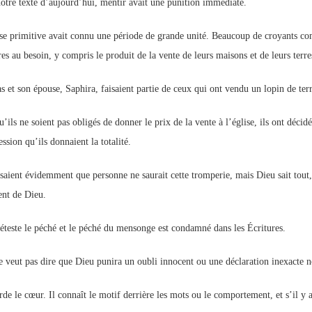
otre texte d’aujourd’hui, mentir avait une punition immédiate.
se primitive avait connu une période de grande unité. Beaucoup de croyants com
s au besoin, y compris le produit de la vente de leurs maisons et de leurs terre
s et son épouse, Saphira, faisaient partie de ceux qui ont vendu un lopin de terre
’ils ne soient pas obligés de donner le prix de la vente à l’église, ils ont décid
ssion qu’ils donnaient la totalité.
nsaient évidemment que personne ne saurait cette tromperie, mais Dieu sait tout,
nt de Dieu.
éteste le péché et le péché du mensonge est condamné dans les Écritures.
e veut pas dire que Dieu punira un oubli innocent ou une déclaration inexacte n
arde le cœur. Il connaît le motif derrière les mots ou le comportement, et s’il y