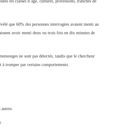
es les classes d’âge, cultures, professions, tranches de
évélé que 60% des personnes interrogées avaient menti au
aissent avoir menti deux ou trois fois en dix minutes de
ensonges ne sont pas détectés, tandis que le chercheur
t à tromper par certains comportements.
 autres.
!