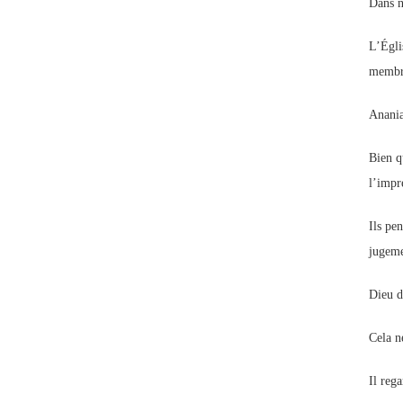
Dans n
L’Égli
membre
Anania
Bien qu
l’impre
Ils pe
jugeme
Dieu d
Cela n
Il reg