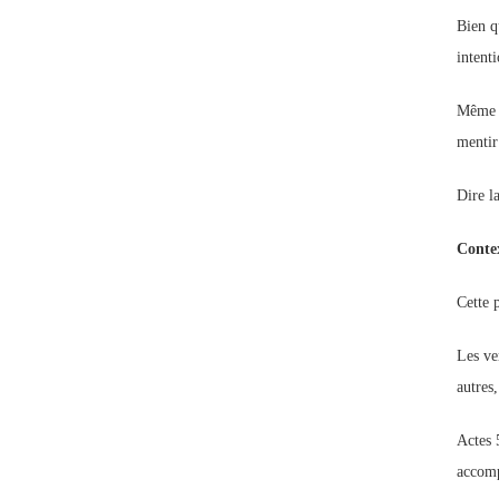
Bien q
intenti
Même s
mentir
Dire la
Conte
Cette p
Les ve
autres
Actes 5
accomp