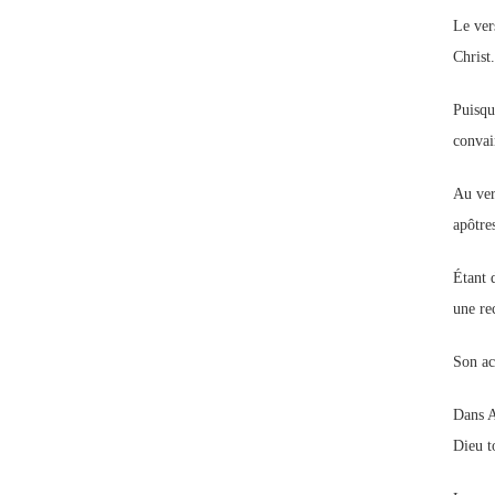
Le ver
Christ.
Puisque
convain
Au ver
apôtres
Étant 
une re
Son act
Dans A
Dieu t