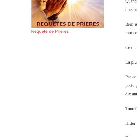
Quand 
dessin
Bien s
Requête de Prières
tout c
Ce men
La plu
Par co
pacte 
dix an
Toutef
Hitler