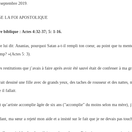
septembre 2019.
p://www.lafoiapostolique.org/wp-
volume.
SE LA FOI APOSTOLIQUE
tu-lasse-rempli-de-tritesse.mp3
e biblique : Actes 4:32-37; 5: 1-16.
e lui dit: Ananias, pourquoi Satan a-t-il rempli ton coeur, au point que tu mente
mp? »(Actes 5: 3).
 restitutions que j’avais à faire après avoir été sauvé était de confesser à ma g
vait dessiné une fille avec de grands yeux, des taches de rousseur et des nattes, 
il fallait.
t qu’artiste accomplie âgée de six ans (“accomplie” du moins selon ma mère), j’
ant, ma sœur a rejeté mon aide et a insisté sur le fait que je ne devais pas touch