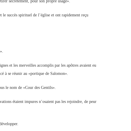
retirer secrètement, pour son propre usage».
 le succès spirituel de l’église et ont rapidement reçu
».
signes et les merveilles accomplis par les apôtres avaient eu
ncé à se réunir au «portique de Salomon».
sous le nom de «Cour des Gentils».
vations étaient impures n’osaient pas les rejoindre, de peur
développer.