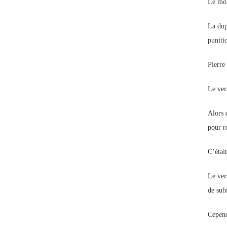
Le mot
La dup
puniti
Pierre
Le ver
Alors q
pour r
C’étai
Le ver
de subi
Cepend