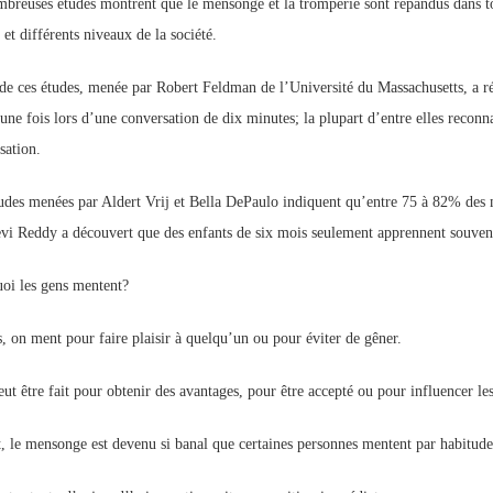
breuses études montrent que le mensonge et la tromperie sont répandus dans tout
et différents niveaux de la société.
de ces études, menée par Robert Feldman de l’Université du Massachusetts, a r
une fois lors d’une conversation de dix minutes; la plupart d’entre elles reconn
sation.
udes menées par Aldert Vrij et Bella DePaulo indiquent qu’entre 75 à 82% des m
vi Reddy a découvert que des enfants de six mois seulement apprennent souven
oi les gens mentent?
s, on ment pour faire plaisir à quelqu’un ou pour éviter de gêner.
ut être fait pour obtenir des avantages, pour être accepté ou pour influencer les
t, le mensonge est devenu si banal que certaines personnes mentent par habitude