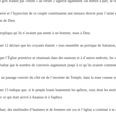
 grec traduit par «retînt » au verset 2 signifie également «se mettre à part, se 
erie et l’hypocrisie de ce couple constituaient une menace directe pour l’unité et
on de Dieu.
 expliqua qu’ils n’avaient pas menti à un homme, mais à Dieu.
set 12 déclare que les croyants étaient « tous ensemble au portique de Salomon,
ue l’Église primitive se réunissait dans des maisons et à d’autres endroits, les 
ésultat que le nombre de convertis augmentait jusqu’à ce qu’ils avaient comme
t un passage couvert du côté est de l’enceinte du Temple, dans la zone connue 
set 13 indique que, si le peuple louait hautement les apôtres, ceux dont les moti
r ce qui était arrivé à Ananias et à Saphira.
ant, des multitudes d’hommes et de femmes ont cru et l’église a continué à se 