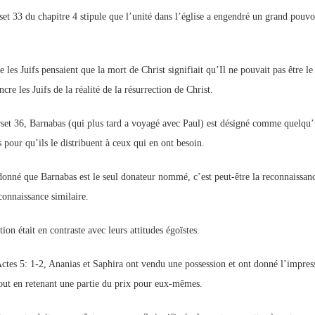
set 33 du chapitre 4 stipule que l’unité dans l’église a engendré un grand pouvo
 les Juifs pensaient que la mort de Christ signifiait qu’Il ne pouvait pas être le
cre les Juifs de la réalité de la résurrection de Christ.
set 36, Barnabas (qui plus tard a voyagé avec Paul) est désigné comme quelqu’un
 pour qu’ils le distribuent à ceux qui en ont besoin.
donné que Barnabas est le seul donateur nommé, c’est peut-être la reconnaissan
connaissance similaire.
ion était en contraste avec leurs attitudes égoïstes.
ctes 5: 1-2, Ananias et Saphira ont vendu une possession et ont donné l’impress
out en retenant une partie du prix pour eux-mêmes.