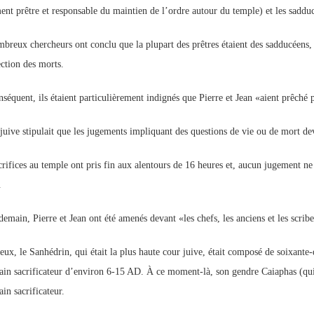
ent prêtre et responsable du maintien de l’ordre autour du temple) et les saddu
breux chercheurs ont conclu que la plupart des prêtres étaient des sadducéens, un
ection des morts.
séquent, ils étaient particulièrement indignés que Pierre et Jean «aient prêché p
 juive stipulait que les jugements impliquant des questions de vie ou de mort d
crifices au temple ont pris fin aux alentours de 16 heures et, aucun jugement ne 
.
emain, Pierre et Jean ont été amenés devant «les chefs, les anciens et les scribe
eux, le Sanhédrin, qui était la plus haute cour juive, était composé de soixante
ain sacrificateur d’environ 6-15 AD. À ce moment-là, son gendre Caiaphas (qui a 
in sacrificateur.