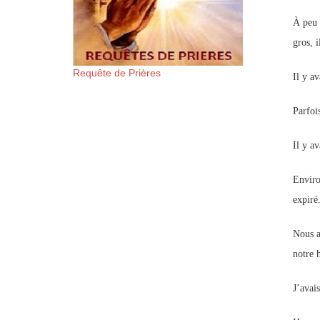
À peu 
gros, i
Requête de Prières
Il y a
Parfois
Il y a
Enviro
expiré
Nous a
notre h
J’avai