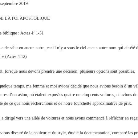
septembre 2019.
p://www.lafoiapostolique.org/wp-
volume.
SE LA FOI APOSTOLIQUE
tu-lasse-rempli-de-tritesse.mp3
e biblique : Actes 4: 1-31
y a de salut en aucun autre; car il n’y a sous le ciel aucun autre nom qui ait ét
. » (Actes 4:12)
t, lorsque nous devons prendre une décision, plusieurs options sont possibles.
 quelque temps, ma femme et moi avions décidé que nous avions besoin d’un véh
tures d’occasion, où étaient exposées quatre ou cinq cents voitures, et avions d
le de ce que nous recherchions et de notre fourchette approximative de prix.
s a dirigé vers une allée de voitures et nous avons commencé à réfléchir en reg
vions discuté de la couleur et du style, étudié la documentation, comparé les pri