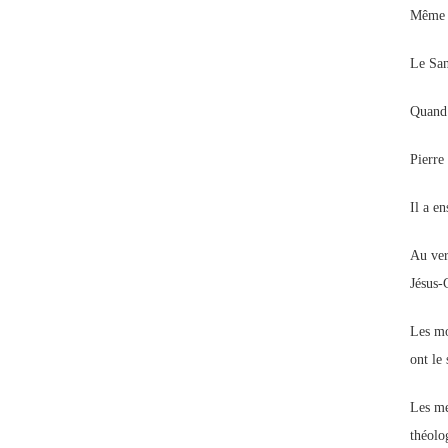
Même si
Le San
Quand i
Pierre
Il a en
Au ver
Jésus-C
Les mo
ont le 
Les me
théolog