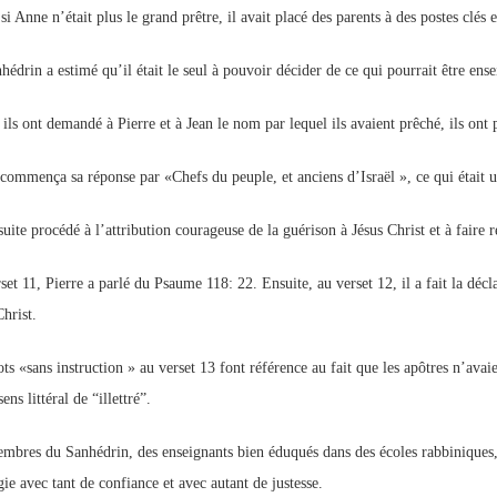
 Anne n’était plus le grand prêtre, il avait placé des parents à des postes clés 
hédrin a estimé qu’il était le seul à pouvoir décider de ce qui pourrait être ense
ls ont demandé à Pierre et à Jean le nom par lequel ils avaient prêché, ils ont p
 commença sa réponse par «Chefs du peuple, et anciens d’Israël », ce qui était u
suite procédé à l’attribution courageuse de la guérison à Jésus Christ et à faire r
set 11, Pierre a parlé du Psaume 118: 22. Ensuite, au verset 12, il a fait la décl
hrist.
ts «sans instruction » au verset 13 font référence au fait que les apôtres n’avaie
sens littéral de “illettré”.
mbres du Sanhédrin, des enseignants bien éduqués dans des écoles rabbiniques, s
ie avec tant de confiance et avec autant de justesse.