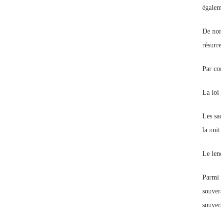
égalem
De nom
résurr
Par con
La loi
Les sa
la nuit
Le lend
Parmi 
souver
souvera