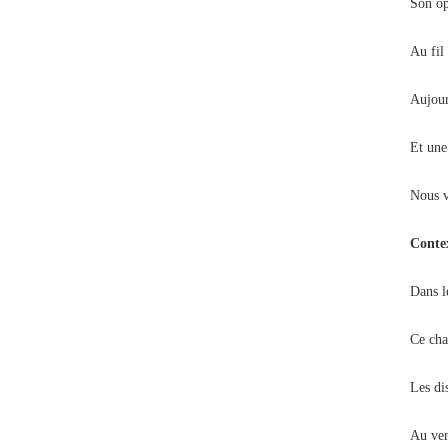
Son opt
Au fil 
Aujour
Et une
Nous v
Conte
Dans l
Ce chap
Les di
Au ver