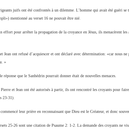
rigeants juifs ont été confrontés à un dilemme. L’homme qui avait été guéri se te
pli») mentionné au verset 16 ne pouvait être nié.
n effort pour arrêter la propagation de la croyance en Jésus, ils menacèrent le
 et Jean ont refusé d’acquiescer et ont déclaré avec détermination: «car nous ne
u. »
le réponse que le Sanhédrin pourrait donner était de nouvelles menaces.
ierre et Jean ont été autorisés à partir, ils ont rencontré les croyants pour fai
ts 23-31).
t commencé leur prière en reconnaissant que Dieu est le Créateur, et donc souvera
rsets 25-26 sont une citation de Psaume 2: 1-2. La demande des croyants ne visai