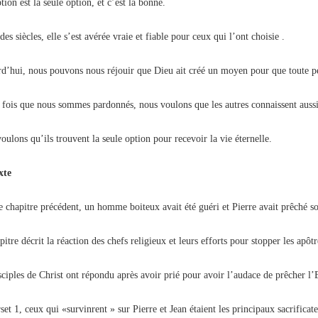
ion est la seule option, et c’est la bonne.
des siècles, elle s’est avérée vraie et fiable pour ceux qui l’ont choisie .
d’hui, nous pouvons nous réjouir que Dieu ait créé un moyen pour que toute pe
 fois que nous sommes pardonnés, nous voulons que les autres connaissent aussi
oulons qu’ils trouvent la seule option pour recevoir la vie éternelle.
xte
e chapitre précédent, un homme boiteux avait été guéri et Pierre avait prêché 
itre décrit la réaction des chefs religieux et leurs efforts pour stopper les apô
sciples de Christ ont répondu après avoir prié pour avoir l’audace de prêcher l’
set 1, ceux qui «survinrent » sur Pierre et Jean étaient les principaux sacrifica