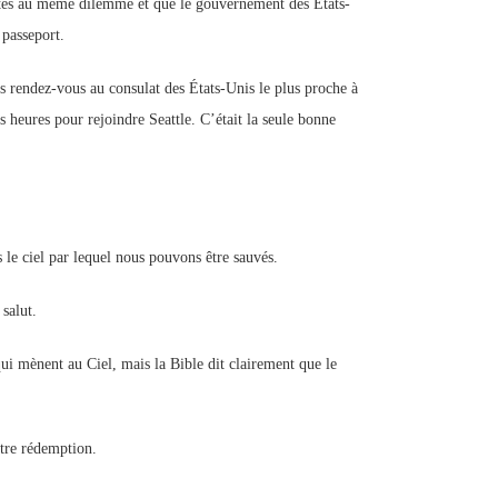
ntés au même dilemme et que le gouvernement des États-
 passeport.
s rendez-vous au consulat des États-Unis le plus proche à
is heures pour rejoindre Seattle. C’était la seule bonne
 le ciel par lequel nous pouvons être sauvés.
 salut.
ui mènent au Ciel, mais la Bible dit clairement que le
otre rédemption.