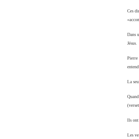
Ces di
«accom
Dans u
Jésus.
Pierre
entend
La seu
Quand P
(verse
Ils on
Les ve