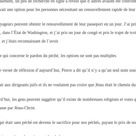
sement, un peu de recherche en ligne a révélé que d’autres avaient été confro
vait une option pour les personnes nécessitant un renouvellement rapide de leur
yageurs peuvent obtenir le renouvellement de leur passeport en un jour. J’ai pri
, dans l’État de Washington, et j’ai pris un jour de congé et pris le trajet de tro
 et j’étais reconnaissant de l’avoir.
e qui concerne le pardon du péché, les options ne sont pas multiples.
e verset de réflexion d’aujourd’hui, Pierre a dit qu’il n’y a qu’un seul nom sous
ait aux dirigeants juifs et ils ne voulaient pas croire que Jésus était le chemin du
d’hui, les gens peuvent suggérer qu’il existe de nombreuses religions et voies q
asse par Jésus-Christ.
qui était sans péché est devenu le sacrifice pour nos péchés, payant le prix de n