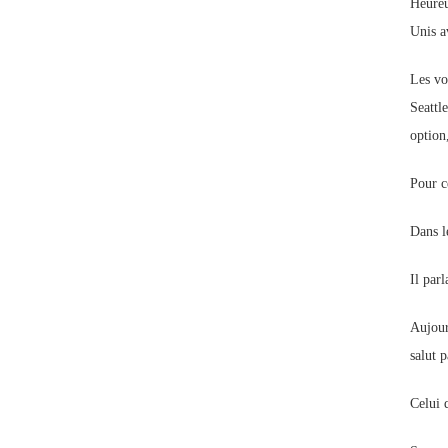
Heureu
Unis a
Les vo
Seattle
option,
Pour c
Dans l
Il parl
Aujour
salut p
Celui 