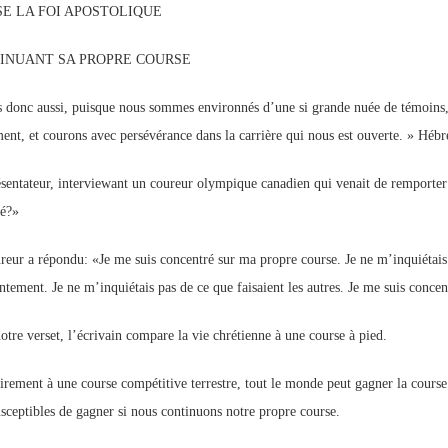
SE LA FOI APOSTOLIQUE
p://www.lafoiapostolique.org/wp-
volume.
INUANT SA PROPRE COURSE
tu-lasse-rempli-de-tritesse.mp3
 donc aussi, puisque nous sommes environnés d’une si grande nuée de témoins, r
ment, et courons avec persévérance dans la carrière qui nous est ouverte. » Hébr
sentateur, interviewant un coureur olympique canadien qui venait de remporte
é?»
reur a répondu: «Je me suis concentré sur ma propre course. Je ne m’inquiétais 
ntement. Je ne m’inquiétais pas de ce que faisaient les autres. Je me suis concent
otre verset, l’écrivain compare la vie chrétienne à une course à pied.
irement à une course compétitive terrestre, tout le monde peut gagner la cour
usceptibles de gagner si nous continuons notre propre course.