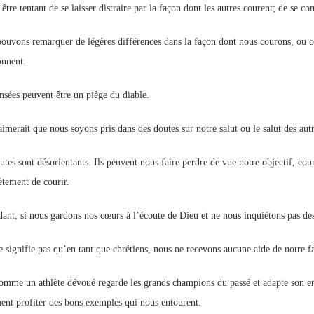
 être tentant de se laisser distraire par la façon dont les autres courent; de se c
ouvons remarquer de légères différences dans la façon dont nous courons, ou ob
nnent.
nsées peuvent être un piège du diable.
aimerait que nous soyons pris dans des doutes sur notre salut ou le salut des autr
utes sont désorientants. Ils peuvent nous faire perdre de vue notre objectif, cou
tement de courir.
ant, si nous gardons nos cœurs à l’écoute de Dieu et ne nous inquiétons pas des 
e signifie pas qu’en tant que chrétiens, nous ne recevons aucune aide de notre fa
omme un athlète dévoué regarde les grands champions du passé et adapte son e
ent profiter des bons exemples qui nous entourent.