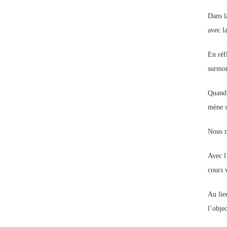
Dans l
avec la
En réf
surmon
Quand 
mène s
Nous n
Avec l
cours 
Au lie
l’objec