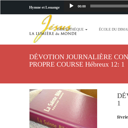
00:00
Hymne et Louange
http://www.lafo
BIBLIOTHÈQUE
ÉCOLE DU DIM
content/uploads/2018/06/b
http://www.lafoiapostolique.org/wp-c
DÉVOTION JOURNALIÈRE CON
taime.mp3 http://www.lafoiapostolique
PROPRE COURSE Hébreux 12: 1
plus-pres-de-toi.mp3 http:
content/uploads/2018/06/La
DÉ
1
http://www.lafoiapostolique.org/wp-con
févri
http://www.lafoiapostolique.org/wp-co