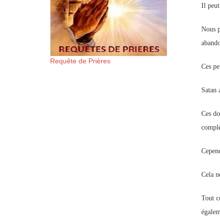
Il peut
Nous p
abando
Requête de Prières
Ces pe
Satan 
Ces do
complè
Cepend
Cela n
Tout c
égalem